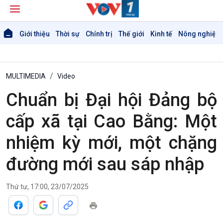
Giới thiệu
Thời sự
Chính trị
Thế giới
Kinh tế
Nông nghiệp 
MULTIMEDIA
Video
Chuẩn bị Đại hội Đảng bộ
Giới thiệu
Thời sự
cấp xã tại Cao Bằng: Một
Thời sự 6h
nhiệm kỳ mới, một chặng
Thời sự 12h
Thời sự 18h
đường mới sau sáp nhập
Thời sự 21h30
Bản tin
Thứ tư, 17:00, 23/07/2025
Chuyên mục
Theo dòng Thời sự