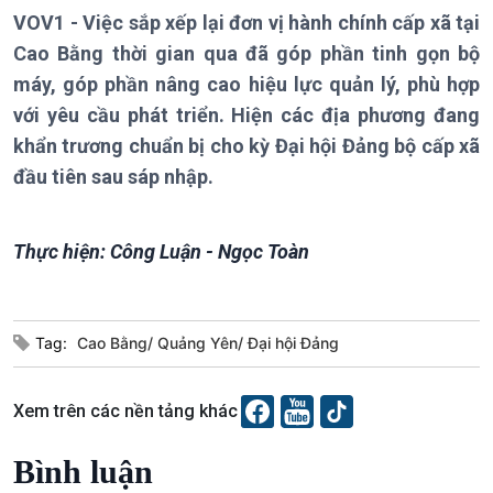
Chính trị
Thế giới
VOV1 - Việc sắp xếp lại đơn vị hành chính cấp xã tại
Tin Chính trị
Tin thế giới
Cao Bằng thời gian qua đã góp phần tinh gọn bộ
Chính phủ với người dân
Vấn đề quốc tế
máy, góp phần nâng cao hiệu lực quản lý, phù hợp
Quốc hội với cử tri
Hồ sơ sự kiện quốc tế
với yêu cầu phát triển. Hiện các địa phương đang
Xây dựng đảng
Thế giới & Việt Nam
khẩn trương chuẩn bị cho kỳ Đại hội Đảng bộ cấp xã
Đảng trong cuộc sống
Biên cương - Một dải vững
đầu tiên sau sáp nhập.
Nhận diện sự thật
bền
Pháp luật và đời sống
Thực hiện: Công Luận - Ngọc Toàn
Kinh tế
Nông nghiệp & Biển đảo
Tin Kinh tế
Tin Nông nghiệp & Biển
Trước giờ mở cửa
đảo
Tag:
Cao Bằng/ Quảng Yên/ Đại hội Đảng
Dòng chảy Kinh tế
Mùa vàng
Sức sống hàng Việt
Biển đảo Việt Nam
Xem trên các nền tảng khác
Khởi nghiệp
Tâm tình biên giới và hải
Tuyên chiến với gian lận
đảo
Bình luận
thương mại
Tìm hiểu biển, đảo Việt
Nam