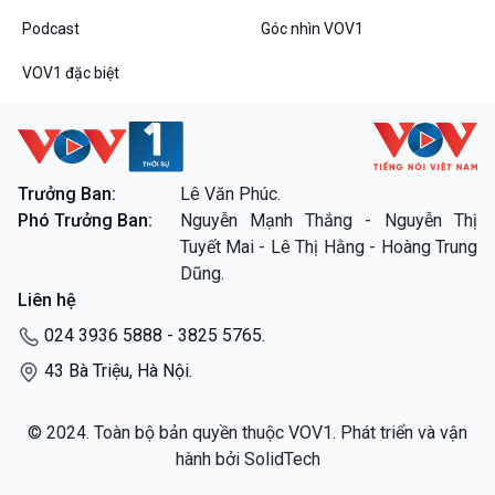
Podcast
Góc nhìn VOV1
Podcast
Góc nhìn VOV1
Bình luận
10 phút Sự kiện - Luận bàn
VOV1 đặc biệt
Câu chuyện thời sự
Dòng chảy sự kiện
Đối thoại
Diễn đàn chủ nhật
Trưởng Ban:
Lê Văn Phúc.
Chuyện đêm
Phó Trưởng Ban:
Nguyễn Mạnh Thắng - Nguyễn Thị
Tuyết Mai - Lê Thị Hằng - Hoàng Trung
VOV1 đặc biệt
Dũng.
Thanh âm ký sự
Liên hệ
Chân dung cuộc sống
024 3936 5888 - 3825 5765.
Các chương trình đặc biệt
43 Bà Triệu, Hà Nội.
© 2024. Toàn bộ bản quyền thuộc VOV1. Phát triển và vận
hành bởi SolidTech