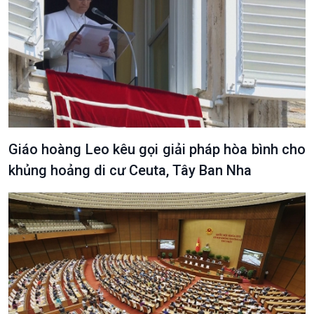
Văn hoá & Du lịch
Multimedia
Tin Văn hoá & Du lịch
Ảnh
Chát với người nổi tiếng
Video
Câu chuyện Thể thao
Infographic
Giáo hoàng Leo kêu gọi giải pháp hòa bình cho
E-Magazine
khủng hoảng di cư Ceuta, Tây Ban Nha