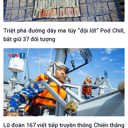
Triệt phá đường dây ma túy “đội lốt” Pod Chill,
bắt giữ 37 đối tượng
VOV1 đặc biệt
Thanh âm ký sự
Chân dung cuộc sống
Các chương trình đặc biệt
Lữ đoàn 167 viết tiếp truyền thống Chiến thắng