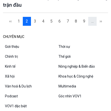
trận đầu
‹‹
1
2
3
4
5
6
7
8
9
…
››
CHUYÊN MỤC
Giới thiệu
Thời sự
Chính trị
Thế giới
Kinh tế
Nông nghiệp & Biển đảo
Xã hội
Khoa học & Công nghệ
Văn hoá & Du lịch
Multimedia
Podcast
Góc nhìn VOV1
VOV1 đặc biệt