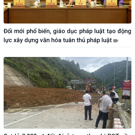
Đổi mới phổ biến, giáo dục pháp luật tạo động
Giới thiệu
Thời sự
lực xây dựng văn hóa tuân thủ pháp luật
Thời sự 6h
Thời sự 12h
Thời sự 18h
Thời sự 21h30
Bản tin
Chuyên mục
Theo dòng Thời sự