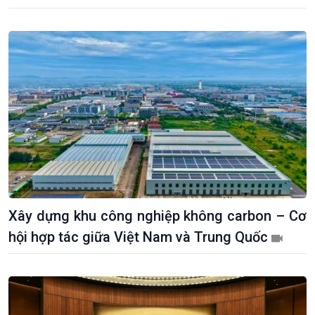
Khởi nghiệp
Tâm tình biên giới và hải
Tuyên chiến với gian lận
đảo
thương mại
Tìm hiểu biển, đảo Việt
Nam
Xây dựng khu công nghiệp không carbon – Cơ
hội hợp tác giữa Việt Nam và Trung Quốc