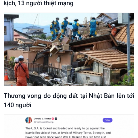
kịch, 13 người thiệt mạng
Podcast
Góc nhìn VOV1
Bình luận
10 phút Sự kiện - Luận bàn
Câu chuyện thời sự
Dòng chảy sự kiện
Đối thoại
Thương vong do động đất tại Nhật Bản lên tới
Diễn đàn chủ nhật
Chuyện đêm
140 người