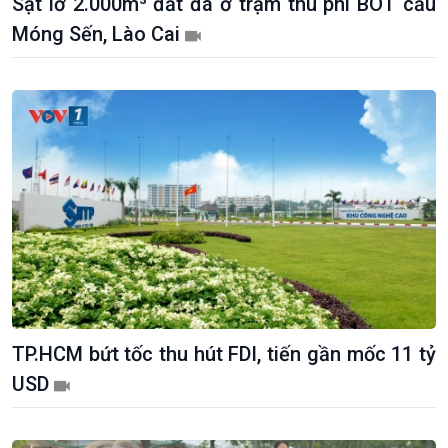
Sạt lở 2.000m³ đất đá ở trạm thu phí BOT cầu
Móng Sến, Lào Cai
TP.HCM bứt tốc thu hút FDI, tiến gần mốc 11 tỷ
USD