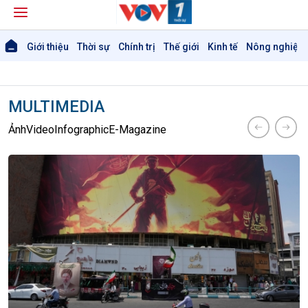
Giới thiệu
Thời sự
Chính trị
Thế giới
Kinh tế
Nông nghiệp 
MULTIMEDIA
Ảnh
Video
Infographic
E-Magazine