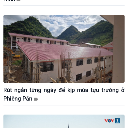
Chính trị
Thế giới
Tin Chính trị
Tin thế giới
Chính phủ với người dân
Vấn đề quốc tế
Quốc hội với cử tri
Hồ sơ sự kiện quốc tế
Rút ngắn từng ngày để kịp mùa tựu trường ở
Xây dựng đảng
Thế giới & Việt Nam
Phiêng Pằn
Đảng trong cuộc sống
Biên cương - Một dải vững
Nhận diện sự thật
bền
Pháp luật và đời sống