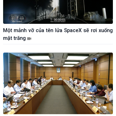
Một mảnh vỡ của tên lửa SpaceX sẽ rơi xuống
mặt trăng
Kinh tế
Nông nghiệp & Biển đảo
Tin Kinh tế
Tin Nông nghiệp & Biển
Trước giờ mở cửa
đảo
Dòng chảy Kinh tế
Mùa vàng
Sức sống hàng Việt
Biển đảo Việt Nam