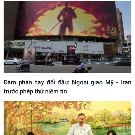
Văn hoá & Du lịch
Multimedia
Tin Văn hoá & Du lịch
Ảnh
Chát với người nổi tiếng
Video
Câu chuyện Thể thao
Infographic
E-Magazine
Đàm phán hay đối đầu: Ngoại giao Mỹ - Iran
trước phép thử niềm tin