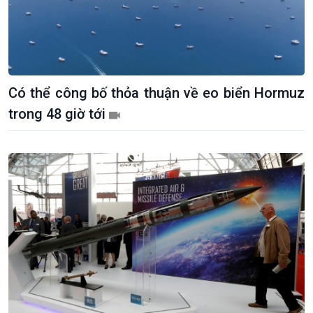
Giới thiệu
Thời sự
Có thể công bố thỏa thuận về eo biển Hormuz
Thời sự 6h
trong 48 giờ tới
Thời sự 12h
Thời sự 18h
Thời sự 21h30
Bản tin
Chuyên mục
Theo dòng Thời sự