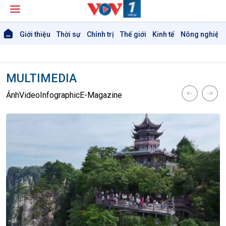
Giới thiệu
Thời sự
Chính trị
Thế giới
Kinh tế
Nông nghiệp 
MULTIMEDIA
Ảnh
Video
Infographic
E-Magazine