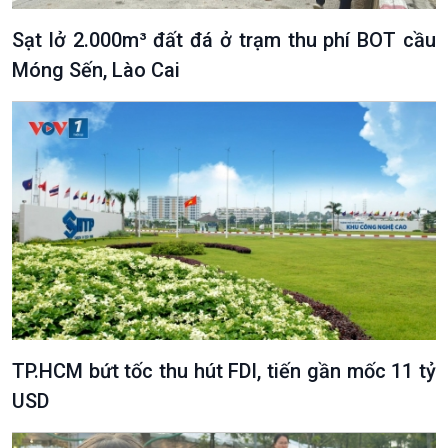
Sạt lở 2.000m³ đất đá ở trạm thu phí BOT cầu
Móng Sến, Lào Cai
Podcast
Góc nhìn VOV1
Bình luận
10 phút Sự kiện - Luận bàn
Câu chuyện thời sự
Dòng chảy sự kiện
Đối thoại
Diễn đàn chủ nhật
Chuyện đêm
TP.HCM bứt tốc thu hút FDI, tiến gần mốc 11 tỷ
USD