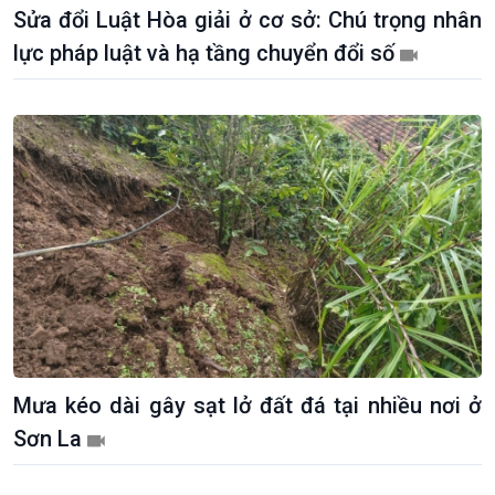
Sửa đổi Luật Hòa giải ở cơ sở: Chú trọng nhân
Khởi nghiệp
Tâm tình biên giới và hải
Tuyên chiến với gian lận
đảo
lực pháp luật và hạ tầng chuyển đổi số
thương mại
Tìm hiểu biển, đảo Việt
Nam
Mưa kéo dài gây sạt lở đất đá tại nhiều nơi ở
Sơn La