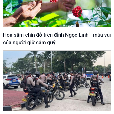
Hoa sâm chín đỏ trên đỉnh Ngọc Linh - mùa vui
của người giữ sâm quý
VOV1 đặc biệt
Thanh âm ký sự
Chân dung cuộc sống
Các chương trình đặc biệt