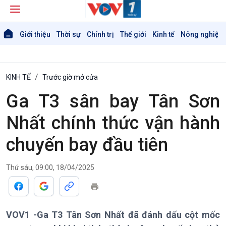
Giới thiệu
Thời sự
Chính trị
Thế giới
Kinh tế
Nông nghiệp 
KINH TẾ
Trước giờ mở cửa
Ga T3 sân bay Tân Sơn
Nhất chính thức vận hành
Giới thiệu
Thời sự
chuyến bay đầu tiên
Thời sự 6h
Thời sự 12h
Thứ sáu, 09:00, 18/04/2025
Thời sự 18h
Thời sự 21h30
Bản tin
Chuyên mục
VOV1 -Ga T3 Tân Sơn Nhất đã đánh dấu cột mốc
Theo dòng Thời sự