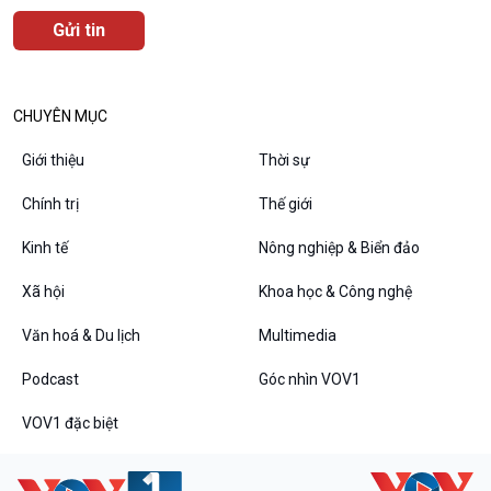
Văn hoá & Du lịch
Multimedia
Tin Văn hoá & Du lịch
Ảnh
Chát với người nổi tiếng
Video
CHUYÊN MỤC
Câu chuyện Thể thao
Infographic
E-Magazine
Giới thiệu
Thời sự
Chính trị
Thế giới
Kinh tế
Nông nghiệp & Biển đảo
Podcast
Góc nhìn VOV1
Xã hội
Khoa học & Công nghệ
Bình luận
10 phút Sự kiện - Luận bàn
Văn hoá & Du lịch
Multimedia
Câu chuyện thời sự
Dòng chảy sự kiện
Podcast
Góc nhìn VOV1
Đối thoại
VOV1 đặc biệt
Diễn đàn chủ nhật
Chuyện đêm