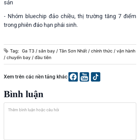
sản
Sức sống hàng Việt
Biển đảo Việt Nam
Khởi nghiệp
Tâm tình biên giới và hải
- Nhóm bluechip đảo chiều, thị trường tăng 7 điểm
Tuyên chiến với gian lận
đảo
trong phiên đáo hạn phái sinh.
thương mại
Tìm hiểu biển, đảo Việt
Nam
Tag:
Ga T3
sân bay
Tân Sơn Nhất
chính thức
vận hành
chuyến bay
đầu tiên
Xã hội
Khoa học & Công nghệ
Xem trên các nền tảng khác
Tin Đời sống & Xã hội
Tin Khoa học & Công nghệ
360 độ Sức khỏe
Kết nối công nghệ
Bình luận
Chuyển đổi Xanh
Sống chung với biến đổi
Tài nguyên và Môi trường
khí hậu
Chuyên gia của bạn
Xã hội chuyển động
Bước chân đến trường