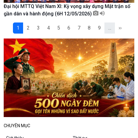
Đại hội MTTQ Việt Nam XI: Kỳ vọng xây dựng Mặt trận số
Podcast
Góc nhìn VOV1
gần dân và hành động (6H 12/05/2026)
Bình luận
10 phút Sự kiện - Luận bàn
1
2
3
4
5
6
7
8
9
…
››
Câu chuyện thời sự
Dòng chảy sự kiện
Đối thoại
Diễn đàn chủ nhật
Chuyện đêm
CHUYÊN MỤC
Giới thiệu
Thời sự