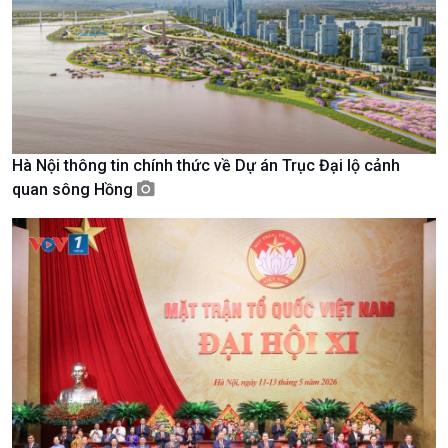
Văn hoá & Du lịch
Multimedia
Tin Văn hoá & Du lịch
Ảnh
Chát với người nổi tiếng
Video
Câu chuyện Thể thao
Infographic
E-Magazine
Hà Nội thông tin chính thức về Dự án Trục Đại lộ cảnh
quan sông Hồng