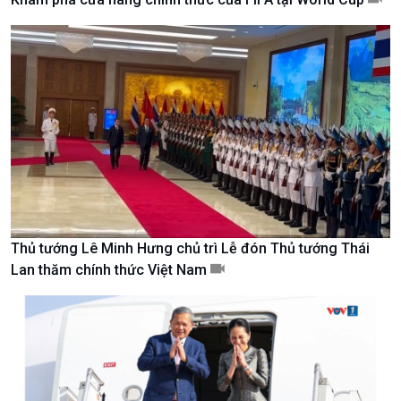
Kinh tế
Nông nghiệp & Biển đảo
Thủ tướng Lê Minh Hưng chủ trì Lễ đón Thủ tướng Thái
Tin Kinh tế
Tin Nông nghiệp & Biển
Lan thăm chính thức Việt Nam
Trước giờ mở cửa
đảo
Dòng chảy Kinh tế
Mùa vàng
Sức sống hàng Việt
Biển đảo Việt Nam
Khởi nghiệp
Tâm tình biên giới và hải
Tuyên chiến với gian lận
đảo
thương mại
Tìm hiểu biển, đảo Việt