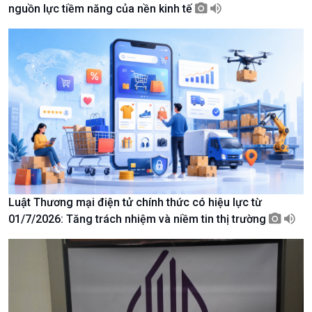
nguồn lực tiềm năng của nền kinh tế
Giới thiệu
Thời sự
Thời sự 6h
Thời sự 12h
Thời sự 18h
Thời sự 21h30
Bản tin
Chuyên mục
Theo dòng Thời sự
Luật Thương mại điện tử chính thức có hiệu lực từ
01/7/2026: Tăng trách nhiệm và niềm tin thị trường