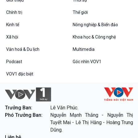
Chính trị
Thế giới
Kinh tế
Nông nghiệp & Biển đảo
VOV1 đặc biệt
Xã hội
Khoa học & Công nghệ
Thanh âm ký sự
Chân dung cuộc sống
Văn hoá & Du lịch
Multimedia
Các chương trình đặc biệt
Podcast
Góc nhìn VOV1
VOV1 đặc biệt
Trưởng Ban:
Lê Văn Phúc.
Phó Trưởng Ban:
Nguyễn Mạnh Thắng - Nguyễn Thị
Tuyết Mai - Lê Thị Hằng - Hoàng Trung
Dũng.
Liên hệ