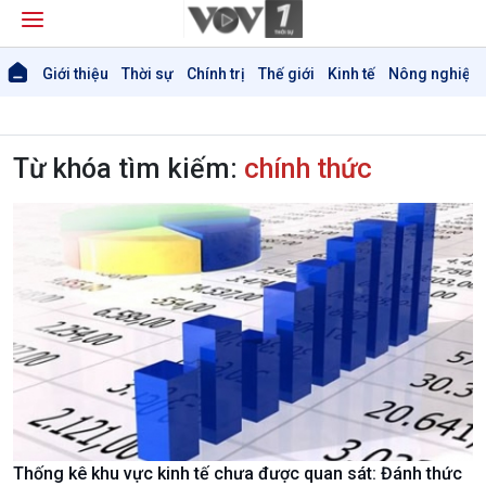
Giới thiệu
Thời sự
Chính trị
Thế giới
Kinh tế
Nông nghiệp 
Từ khóa tìm kiếm:
chính thức
Thống kê khu vực kinh tế chưa được quan sát: Đánh thức