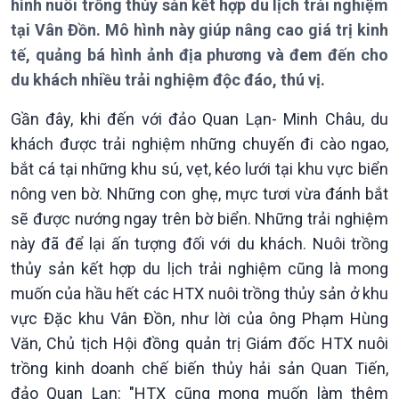
hình nuôi trồng thủy sản kết hợp du lịch trải nghiệm
tại Vân Đồn. Mô hình này giúp nâng cao giá trị kinh
tế, quảng bá hình ảnh địa phương và đem đến cho
du khách nhiều trải nghiệm độc đáo, thú vị.
Gần đây, khi đến với đảo Quan Lạn- Minh Châu, du
Giới thiệu
Thời sự
khách được trải nghiệm những chuyến đi cào ngao,
Thời sự 6h
bắt cá tại những khu sú, vẹt, kéo lưới tại khu vực biển
Thời sự 12h
nông ven bờ. Những con ghẹ, mực tươi vừa đánh bắt
Thời sự 18h
sẽ được nướng ngay trên bờ biển. Những trải nghiệm
Thời sự 21h30
Bản tin
này đã để lại ấn tượng đối với du khách. Nuôi trồng
Chuyên mục
thủy sản kết hợp du lịch trải nghiệm cũng là mong
Theo dòng Thời sự
muốn của hầu hết các HTX nuôi trồng thủy sản ở khu
vực Đặc khu Vân Đồn, như lời của ông Phạm Hùng
Văn, Chủ tịch Hội đồng quản trị Giám đốc HTX nuôi
trồng kinh doanh chế biến thủy hải sản Quan Tiến,
đảo Quan Lạn: "HTX cũng mong muốn làm thêm