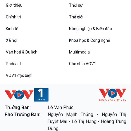
Giới thiệu
Thời sự
Chính trị
Thế giới
VOV1 đặc biệt
Thanh âm ký sự
Kinh tế
Nông nghiệp & Biển đảo
Chân dung cuộc sống
Xã hội
Khoa học & Công nghệ
Các chương trình đặc biệt
Văn hoá & Du lịch
Multimedia
Podcast
Góc nhìn VOV1
VOV1 đặc biệt
Trưởng Ban:
Lê Văn Phúc.
Phó Trưởng Ban:
Nguyễn Mạnh Thắng - Nguyễn Thị
Tuyết Mai - Lê Thị Hằng - Hoàng Trung
Dũng.