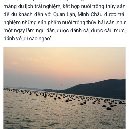
mảng du lịch trải nghiệm, kết hợp nuôi trồng thủy sản
để du khách đến với Quan Lạn, Minh Châu được trải
nghiệm những sản phẩm nuôi trồng thủy hải sản, như
một ngày làm ngư dân, được đánh cá, được câu mực,
đánh vó, đi cào ngao".
Chính trị
Thế giới
Tin Chính trị
Tin thế giới
Chính phủ với người dân
Vấn đề quốc tế
Quốc hội với cử tri
Hồ sơ sự kiện quốc tế
Xây dựng đảng
Thế giới & Việt Nam
Đảng trong cuộc sống
Biên cương - Một dải vững
Nhận diện sự thật
bền