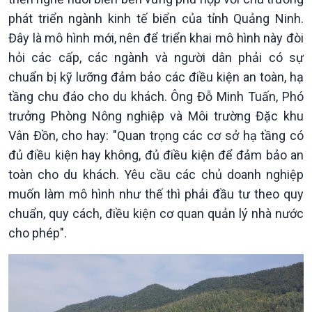
phát triển ngành kinh tế biển của tỉnh Quảng Ninh.
Đây là mô hình mới, nên để triển khai mô hình này đòi
hỏi các cấp, các ngành và người dân phải có sự
chuẩn bị kỹ lưỡng đảm bảo các điều kiện an toàn, hạ
tầng chu đáo cho du khách. Ông Đỗ Minh Tuấn, Phó
Xã hội
Khoa học & Công nghệ
trưởng Phòng Nông nghiệp và Môi trường Đặc khu
Tin Đời sống & Xã hội
Tin Khoa học & Công nghệ
Vân Đồn, cho hay: "Quan trọng các cơ sở hạ tầng có
360 độ Sức khỏe
Kết nối công nghệ
đủ điều kiện hay không, đủ điều kiện để đảm bảo an
Chuyển đổi Xanh
Sống chung với biến đổi
toàn cho du khách. Yêu cầu các chủ doanh nghiệp
Tài nguyên và Môi trường
khí hậu
muốn làm mô hình như thế thì phải đầu tư theo quy
Chuyên gia của bạn
Xã hội chuyển động
chuẩn, quy cách, điều kiện cơ quan quản lý nhà nước
Bước chân đến trường
cho phép".