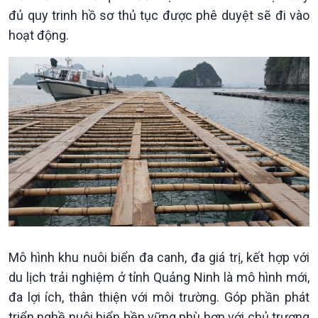
Tin Kinh tế
Tin Nông nghiệp & Biển
đủ quy trinh hồ sơ thủ tục được phê duyệt sẽ đi vào
Trước giờ mở cửa
đảo
hoạt động.
Dòng chảy Kinh tế
Mùa vàng
Sức sống hàng Việt
Biển đảo Việt Nam
Khởi nghiệp
Tâm tình biên giới và hải
Tuyên chiến với gian lận
đảo
thương mại
Tìm hiểu biển, đảo Việt
Nam
Mô hình khu nuôi biển đa canh, đa giá trị, kết hợp với
du lịch trải nghiệm ở tỉnh Quảng Ninh là mô hình mới,
đa lợi ích, thân thiện với môi trường. Góp phần phát
triển nghề nuôi biển bền vững phù hợp với chủ trương