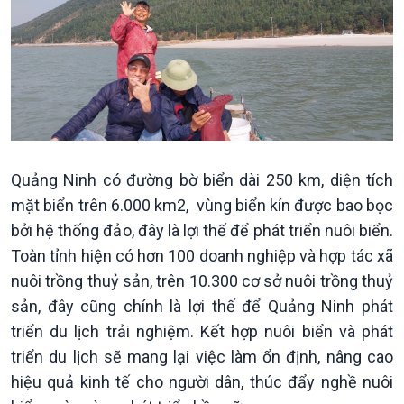
Quảng Ninh có đường bờ biển dài 250 km, diện tích
mặt biển trên 6.000 km2, vùng biển kín được bao bọc
bởi hệ thống đảo, đây là lợi thế để phát triển nuôi biển.
Toàn tỉnh hiện có hơn 100 doanh nghiệp và hợp tác xã
Văn hoá & Du lịch
Multimedia
nuôi trồng thuỷ sản, trên 10.300 cơ sở nuôi trồng thuỷ
Tin Văn hoá & Du lịch
Ảnh
sản, đây cũng chính là lợi thế để Quảng Ninh phát
Chát với người nổi tiếng
Video
triển du lịch trải nghiệm. Kết hợp nuôi biển và phát
Câu chuyện Thể thao
Infographic
triển du lịch sẽ mang lại việc làm ổn định, nâng cao
E-Magazine
hiệu quả kinh tế cho người dân, thúc đẩy nghề nuôi