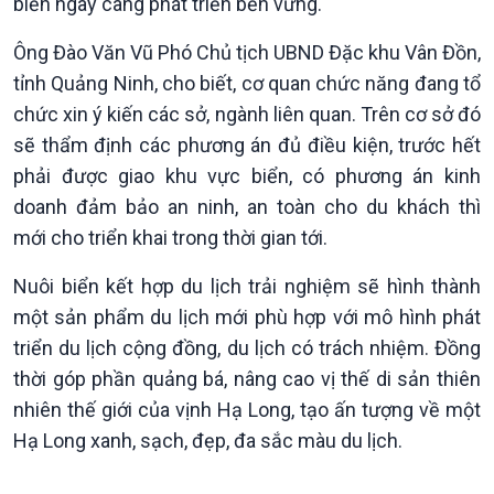
biển ngày càng phát triển bền vững.
Ông Đào Văn Vũ Phó Chủ tịch UBND Đặc khu Vân Đồn,
tỉnh Quảng Ninh, cho biết, cơ quan chức năng đang tổ
chức xin ý kiến các sở, ngành liên quan. Trên cơ sở đó
sẽ thẩm định các phương án đủ điều kiện, trước hết
phải được giao khu vực biển, có phương án kinh
doanh đảm bảo an ninh, an toàn cho du khách thì
mới cho triển khai trong thời gian tới.
Nuôi biển kết hợp du lịch trải nghiệm sẽ hình thành
một sản phẩm du lịch mới phù hợp với mô hình phát
triển du lịch cộng đồng, du lịch có trách nhiệm. Đồng
thời góp phần quảng bá, nâng cao vị thế di sản thiên
nhiên thế giới của vịnh Hạ Long, tạo ấn tượng về một
Podcast
Góc nhìn VOV1
Hạ Long xanh, sạch, đẹp, đa sắc màu du lịch.
Bình luận
10 phút Sự kiện - Luận bàn