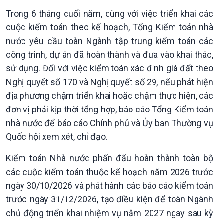
Trong 6 tháng cuối năm, cùng với việc triển khai các
cuộc kiểm toán theo kế hoạch, Tổng Kiểm toán nhà
nước yêu cầu toàn Ngành tập trung kiểm toán các
công trình, dự án đã hoàn thành và đưa vào khai thác,
sử dụng. Đối với việc kiểm toán xác định giá đất theo
Văn hoá & Du lịch
Multimedia
Nghị quyết số 170 và Nghị quyết số 29, nếu phát hiện
Tin Văn hoá & Du lịch
Ảnh
địa phương chậm triển khai hoặc chậm thực hiện, các
Chát với người nổi tiếng
Video
đơn vị phải kịp thời tổng hợp, báo cáo Tổng Kiểm toán
Câu chuyện Thể thao
Infographic
nhà nước để báo cáo Chính phủ và Ủy ban Thường vụ
E-Magazine
Quốc hội xem xét, chỉ đạo.
Kiểm toán Nhà nước phấn đấu hoàn thành toàn bộ
các cuộc kiểm toán thuộc kế hoạch năm 2026 trước
ngày 30/10/2026 và phát hành các báo cáo kiểm toán
trước ngày 31/12/2026, tạo điều kiện để toàn Ngành
chủ động triển khai nhiệm vụ năm 2027 ngay sau kỳ