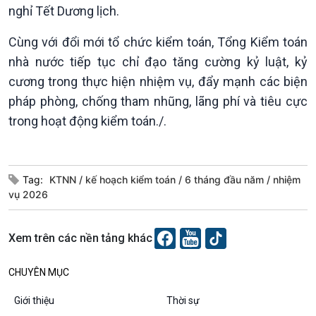
nghỉ Tết Dương lịch.
Cùng với đổi mới tổ chức kiểm toán, Tổng Kiểm toán
nhà nước tiếp tục chỉ đạo tăng cường kỷ luật, kỷ
cương trong thực hiện nhiệm vụ, đẩy mạnh các biện
Podcast
Góc nhìn VOV1
pháp phòng, chống tham nhũng, lãng phí và tiêu cực
Bình luận
10 phút Sự kiện - Luận bàn
trong hoạt động kiểm toán./.
Câu chuyện thời sự
Dòng chảy sự kiện
Đối thoại
Tag:
KTNN
kế hoạch kiểm toán
6 tháng đầu năm
nhiệm
Diễn đàn chủ nhật
vụ 2026
Chuyện đêm
Xem trên các nền tảng khác
CHUYÊN MỤC
Giới thiệu
Thời sự