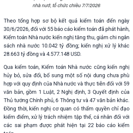
nhà nướ, tổ chức chiều 7/7/2026
Chính trị
Thế giới
Theo tổng hợp sơ bộ kết quả kiểm toán đến ngày
Tin Chính trị
Tin thế giới
30/6/2026, đối với 55 báo cáo kiểm toán đã phát hành,
Chính phủ với người dân
Vấn đề quốc tế
Kiểm toán Nhà nước kiến nghị tăng thu, giảm chi ngân
Quốc hội với cử tri
Hồ sơ sự kiện quốc tế
sách nhà nước 10.042 tỷ đồng; kiến nghị xử lý khác
Xây dựng đảng
Thế giới & Việt Nam
Đảng trong cuộc sống
Biên cương - Một dải vững
28.663 tỷ đồng và 4.577.148 USD.
Nhận diện sự thật
bền
Qua kiểm toán, Kiểm toán Nhà nước cũng kiến nghị
Pháp luật và đời sống
hủy bỏ, sửa đổi, bổ sung một số nội dung chưa phù
hợp với quy định của Nhà nước và thực tiễn đối với 59
văn bản, gồm 1 Luật, 2 Nghị định, 3 Quyết định của
Thủ tướng Chính phủ, 6 Thông tư và 47 văn bản khác.
Đồng thời, kiến nghị cơ quan có thẩm quyền chỉ đạo
kiểm điểm, xử lý trách nhiệm tập thể, cá nhân đối với
các sai phạm được phát hiện tại 22 báo cáo kiểm