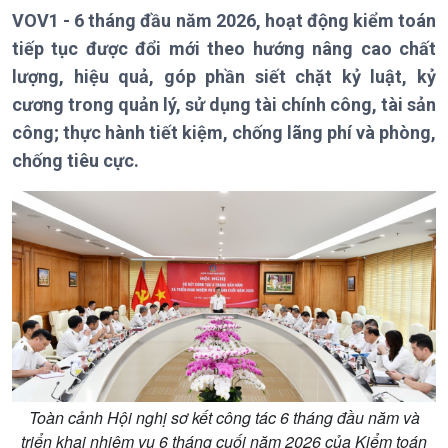
VOV1 - 6 tháng đầu năm 2026, hoạt động kiểm toán
Giới thiệu
Thời sự
tiếp tục được đổi mới theo hướng nâng cao chất
Thời sự 6h
lượng, hiệu quả, góp phần siết chặt kỷ luật, kỷ
Thời sự 12h
cương trong quản lý, sử dụng tài chính công, tài sản
Thời sự 18h
Thời sự 21h30
công; thực hành tiết kiệm, chống lãng phí và phòng,
Bản tin
chống tiêu cực.
Chuyên mục
Theo dòng Thời sự
Toàn cảnh Hội nghị sơ kết công tác 6 tháng đầu năm và
triển khai nhiệm vụ 6 tháng cuối năm 2026 của Kiểm toán