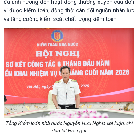
đa ảnh hưởng đến hoạt động thường xuyên của đơn
vị được kiểm toán, đồng thời cân đối nguồn nhân lực
và tăng cường kiểm soát chất lượng kiểm toán.
Xã hội
Khoa học & Công nghệ
Tin Đời sống & Xã hội
Tin Khoa học & Công nghệ
360 độ Sức khỏe
Kết nối công nghệ
Chuyển đổi Xanh
Sống chung với biến đổi
Tài nguyên và Môi trường
khí hậu
Chuyên gia của bạn
Xã hội chuyển động
Bước chân đến trường
Tổng Kiểm toán nhà nước Nguyễn Hữu Nghĩa kết luận, chỉ
đạo tại Hội nghị