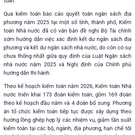
toán.
Qua kiểm toán báo cáo quyết toán ngân sách địa
phương năm 2025 tại một số tỉnh, thành phố, Kiểm
Kinh tế
Nông nghiệp & Biển đảo
toán Nhà nước đã có văn bản đề nghị Bộ Tài chính
Tin Kinh tế
Tin Nông nghiệp & Biển
sớm hướng dẫn việc xác định kết dư ngân sách địa
Trước giờ mở cửa
đảo
phương và kết dư ngân sách nhà nước, do còn có sự
Dòng chảy Kinh tế
Mùa vàng
Sức sống hàng Việt
Biển đảo Việt Nam
chưa thống nhất giữa quy định của Luật Ngân sách
Khởi nghiệp
Tâm tình biên giới và hải
nhà nước năm 2025 và Nghị định của Chính phủ
Tuyên chiến với gian lận
đảo
hướng dẫn thi hành.
thương mại
Tìm hiểu biển, đảo Việt
Nam
Theo kế hoạch kiểm toán năm 2026, Kiểm toán Nhà
nước triển khai 173 đoàn kiểm toán, gồm 169 đoàn
theo kế hoạch đầu năm và 4 đoàn bổ sung. Phương
án tổ chức kiểm toán tiếp tục được xây dựng theo
hướng lồng ghép hợp lý các nhiệm vụ, giảm tần suất
kiểm toán tại các bộ, ngành, địa phương, hạn chế tối