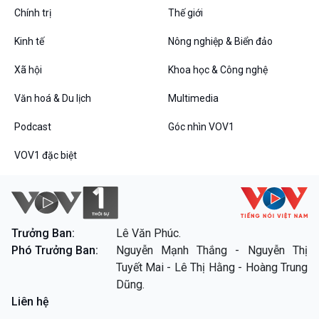
Chính trị
Thế giới
Kinh tế
Nông nghiệp & Biển đảo
Xã hội
Khoa học & Công nghệ
Văn hoá & Du lịch
Multimedia
VOV1 đặc biệt
Thanh âm ký sự
Podcast
Góc nhìn VOV1
Chân dung cuộc sống
VOV1 đặc biệt
Các chương trình đặc biệt
Trưởng Ban:
Lê Văn Phúc.
Phó Trưởng Ban:
Nguyễn Mạnh Thắng - Nguyễn Thị
Tuyết Mai - Lê Thị Hằng - Hoàng Trung
Dũng.
Liên hệ