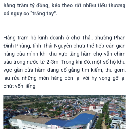
hàng trăm tỷ đồng, kéo theo rất nhiều tiểu thương
có nguy cơ “trắng tay".
Hàng trăm hộ kinh doanh ở chợ Thái, phường Phan
Đình Phùng, tỉnh Thái Nguyên chưa thể tiếp cận gian
hàng của mình khi khu vực tầng hầm chợ vẫn chìm
Giới thiệu
Thời sự
sâu trong nước từ 2-3m. Trong khi đó, một số hộ khu
Thời sự 6h
vực gần cửa hầm đang cố gằng tìm kiếm, thu gom,
Thời sự 12h
lau rửa những món hàng còn lại với hy vọng gỡ lại
Thời sự 18h
chút vốn liếng.
Thời sự 21h30
Bản tin
Chuyên mục
Theo dòng Thời sự