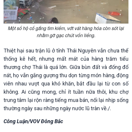
Một số hộ cố gắng tìm kiếm, vớt vát hàng hóa còn sót lại
nhằm gỡ gạc chút vốn liếng.
Thiệt hại sau trận lũ ở tỉnh Thái Nguyên vẫn chưa thể
thống kê hết, nhưng mất mát của hàng trăm tiểu
thương chợ Thái là quá lớn. Giữa bùn đất và đống đổ
Podcast
Góc nhìn VOV1
nát, họ vẫn gắng gượng thu dọn từng món hàng, động
Bình luận
viên nhau vượt qua khó khăn, bắt đầu lại từ con số
10 phút Sự kiện - Luận bàn
không. Ai cũng mong, chỉ ít tuần nữa thôi, khu chợ
Câu chuyện thời sự
trung tâm lại rộn ràng tiếng mua bán, nối lại nhịp sống
Dòng chảy sự kiện
thường ngày sau những ngày nước lũ tràn về./.
Đối thoại
Diễn đàn chủ nhật
Công Luận/VOV Đông Bắc
Chuyện đêm