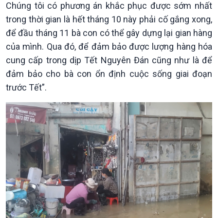
Chúng tôi có phương án khắc phục được sớm nhất
trong thời gian là hết tháng 10 này phải cố gắng xong,
để đầu tháng 11 bà con có thể gây dựng lại gian hàng
của mình. Qua đó, để đảm bảo được lượng hàng hóa
cung cấp trong dịp Tết Nguyên Đán cũng như là để
Văn hoá & Du lịch
Multimedia
đảm bảo cho bà con ổn định cuộc sống giai đoạn
Tin Văn hoá & Du lịch
Ảnh
Chát với người nổi tiếng
Video
trước Tết”.
Câu chuyện Thể thao
Infographic
E-Magazine