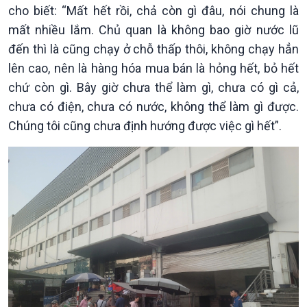
Chính phủ với người dân
Vấn đề quốc tế
cho biết: “Mất hết rồi, chả còn gì đâu, nói chung là
Quốc hội với cử tri
Hồ sơ sự kiện quốc tế
mất nhiều lắm. Chủ quan là không bao giờ nước lũ
Xây dựng đảng
Thế giới & Việt Nam
đến thì là cũng chạy ở chỗ thấp thôi, không chạy hẳn
Đảng trong cuộc sống
Biên cương - Một dải vững
lên cao, nên là hàng hóa mua bán là hỏng hết, bỏ hết
Nhận diện sự thật
bền
Pháp luật và đời sống
chứ còn gì. Bây giờ chưa thể làm gì, chưa có gì cả,
chưa có điện, chưa có nước, không thể làm gì được.
Chúng tôi cũng chưa định hướng được việc gì hết”.