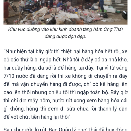
Khu vực đường vào khu kinh doanh tầng hầm Chợ Thái
đang được dọn dẹp.
Kinh tế
Nông nghiệp & Biển đảo
“Như hiện tại bây giờ thì thiệt hại hàng hóa hết rồi, xe
Tin Kinh tế
Tin Nông nghiệp & Biển
cộ các thứ là bị ngập hết. Nhà tôi ở đây có ba nhà kho,
Trước giờ mở cửa
đảo
Dòng chảy Kinh tế
Mùa vàng
hai quầy hàng, đa số là để hàng tại đây. Tại vì từ sáng
Sức sống hàng Việt
Biển đảo Việt Nam
7/10 nước đã dâng rồi thì xe không di chuyển ra đây
Khởi nghiệp
Tâm tình biên giới và hải
để mà vận chuyển hàng đi được, chỉ có kê hàng lên
Tuyên chiến với gian lận
đảo
cao lên thôi nhưng chiều tối thì ngập toàn bộ. Bây giờ
thương mại
Tìm hiểu biển, đảo Việt
thì chỉ đợi mấy hôm, nước rút xong xem hàng hóa cái
Nam
gì không, hỏng thì đem đi sửa chữa rồi thanh lý dần
để vớt chút tiền hàng lại thôi”.
Sau khi nước lũ rút, Ban Quản lý chợ Thái đã huy động