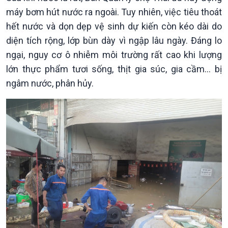
máy bơm hút nước ra ngoài. Tuy nhiên, việc tiêu thoát
hết nước và dọn dẹp vệ sinh dự kiến còn kéo dài do
diện tích rộng, lớp bùn dày vì ngập lâu ngày. Đáng lo
ngại, nguy cơ ô nhiễm môi trường rất cao khi lượng
lớn thực phẩm tươi sống, thịt gia súc, gia cầm… bị
ngâm nước, phân hủy.
Xã hội
Khoa học & Công nghệ
Tin Đời sống & Xã hội
Tin Khoa học & Công nghệ
360 độ Sức khỏe
Kết nối công nghệ