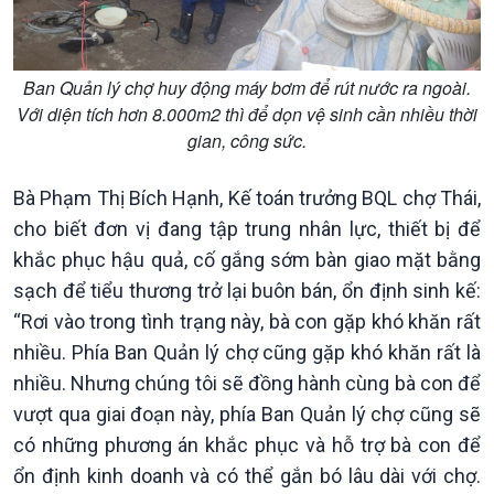
Chuyển đổi Xanh
Sống chung với biến đổi
Tài nguyên và Môi trường
khí hậu
Chuyên gia của bạn
Xã hội chuyển động
Ban Quản lý chợ huy động máy bơm để rút nước ra ngoài.
Bước chân đến trường
Với diện tích hơn 8.000m2 thì để dọn vệ sinh cần nhiều thời
gian, công sức.
Bà Phạm Thị Bích Hạnh, Kế toán trưởng BQL chợ Thái,
cho biết đơn vị đang tập trung nhân lực, thiết bị để
khắc phục hậu quả, cố gắng sớm bàn giao mặt bằng
sạch để tiểu thương trở lại buôn bán, ổn định sinh kế:
“Rơi vào trong tình trạng này, bà con gặp khó khăn rất
nhiều. Phía Ban Quản lý chợ cũng gặp khó khăn rất là
nhiều. Nhưng chúng tôi sẽ đồng hành cùng bà con để
vượt qua giai đoạn này, phía Ban Quản lý chợ cũng sẽ
có những phương án khắc phục và hỗ trợ bà con để
ổn định kinh doanh và có thể gắn bó lâu dài với chợ.