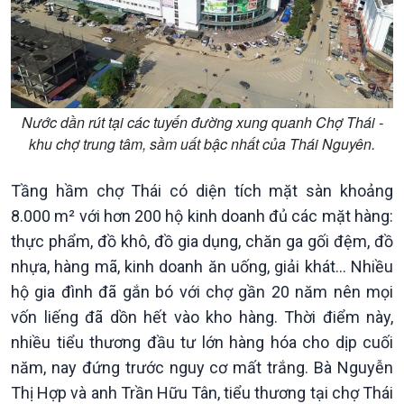
Nước dần rút tại các tuyến đường xung quanh Chợ Thái -
khu chợ trung tâm, sầm uất bậc nhất của Thái Nguyên.
Tầng hầm chợ Thái có diện tích mặt sàn khoảng
8.000 m² với hơn 200 hộ kinh doanh đủ các mặt hàng:
thực phẩm, đồ khô, đồ gia dụng, chăn ga gối đệm, đồ
nhựa, hàng mã, kinh doanh ăn uống, giải khát… Nhiều
hộ gia đình đã gắn bó với chợ gần 20 năm nên mọi
vốn liếng đã dồn hết vào kho hàng. Thời điểm này,
nhiều tiểu thương đầu tư lớn hàng hóa cho dịp cuối
Chính trị
Thế giới
năm, nay đứng trước nguy cơ mất trắng. Bà Nguyễn
Tin Chính trị
Tin thế giới
Thị Hợp và anh Trần Hữu Tân, tiểu thương tại chợ Thái