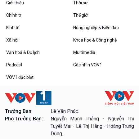
VOV1 đặc biệt
Giới thiệu
Thời sự
Thanh âm ký sự
Chính trị
Thế giới
Chân dung cuộc sống
Các chương trình đặc biệt
Kinh tế
Nông nghiệp & Biển đảo
Xã hội
Khoa học & Công nghệ
Văn hoá & Du lịch
Multimedia
Podcast
Góc nhìn VOV1
VOV1 đặc biệt
Trưởng Ban:
Lê Văn Phúc.
Phó Trưởng Ban:
Nguyễn Mạnh Thắng - Nguyễn Thị
Tuyết Mai - Lê Thị Hằng - Hoàng Trung
Dũng.