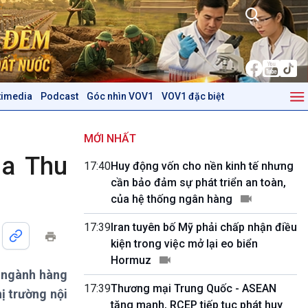
timedia
Podcast
Góc nhìn VOV1
VOV1 đặc biệt
Kinh tế
Nông nghiệp & Biển đảo
Tin Kinh tế
Tin Nông nghiệp & Biển
MỚI NHẤT
Trước giờ mở cửa
đảo
ùa Thu
17:40
Huy động vốn cho nền kinh tế nhưng
Dòng chảy Kinh tế
Mùa vàng
cần bảo đảm sự phát triển an toàn,
Sức sống hàng Việt
Biển đảo Việt Nam
của hệ thống ngân hàng
Khởi nghiệp
Tâm tình biên giới và hải
Tuyên chiến với gian lận
đảo
17:39
Iran tuyên bố Mỹ phải chấp nhận điều
thương mại
Tìm hiểu biển, đảo Việt
kiện trong việc mở lại eo biển
Nam
Hormuz
i ngành hàng
Podcast
Góc nhìn VOV1
17:39
Thương mại Trung Quốc - ASEAN
ị trường nội
Bình luận
tăng mạnh, RCEP tiếp tục phát huy