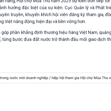
an hàng, Hội chợ Mùa Thu năm 2025 dự kiến đón tiếp tới 
h hưởng đặc biệt của sự kiện. Cục Quản lý và Phát triể
uyên truyền, khuyến khích hội viên đăng ký tham gia, đ
àng Việt năng động, hiện đại và bền vững hơn.
 góp phần khẳng định thương hiệu hàng Việt Nam, quảng
ế, từng bước đưa đất nước trở thành đầu mối giao dịch 
g trong nước mời doanh nghiệp
hiệp hội tham gia Hội chợ Mùa Thu