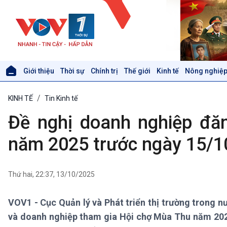
Giới thiệu
Thời sự
Chính trị
Thế giới
Kinh tế
Nông nghiệp
Giới thiệu
Thời sự
KINH TẾ
Tin Kinh tế
Thời sự 6h
Thời sự 12h
Đề nghị doanh nghiệp đă
Thời sự 18h
Thời sự 21h30
năm 2025 trước ngày 15/1
Bản tin
Chuyên mục
Theo dòng Thời sự
Thứ hai, 22:37, 13/10/2025
VOV1 - Cục Quản lý và Phát triển thị trường trong 
Xã hội
Khoa học & Công nghệ
và doanh nghiệp tham gia Hội chợ Mùa Thu năm 2025,
Tin Đời sống & Xã hội
Tin Khoa học & Công nghệ