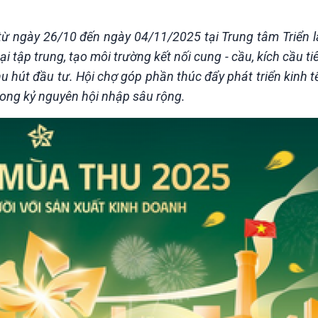
Chát với người nổi tiếng
Video
Câu chuyện Thể thao
Infographic
từ ngày 26/10 đến ngày 04/11/2025 tại Trung tâm Triển 
E-Magazine
 tập trung, tạo môi trường kết nối cung - cầu, kích cầu ti
hút đầu tư. Hội chợ góp phần thúc đẩy phát triển kinh tế 
rong kỷ nguyên hội nhập sâu rộng.