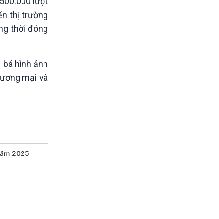
500.000 lượt
n thị trường
ồng thời đóng
 bá hình ảnh
thương mại và
 năm 2025