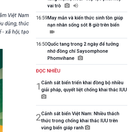
10 phút Sự kiện - Luận bàn
vai trò
Câu chuyện thời sự
lãm Việt Nam
Dòng chảy sự kiện
16:59
May mắn và kiến thức sinh tồn giúp
êu dùng, thúc
Đối thoại
nạn nhân sống sót 8 giờ trên biển
Diễn đàn chủ nhật
- xã hội, tạo
Chuyện đêm
16:50
Quốc tang trong 2 ngày để tưởng
nhớ đồng chí Saysomphone
Phomvihane
ĐỌC NHIỀU
Cảnh sát biển triển khai đồng bộ nhiều
1
giải pháp, quyết liệt chống khai thác IUU
Cảnh sát biển Việt Nam: Nhiều thách
2
thức trong chống khai thác IUU trên
vùng biển giáp ranh