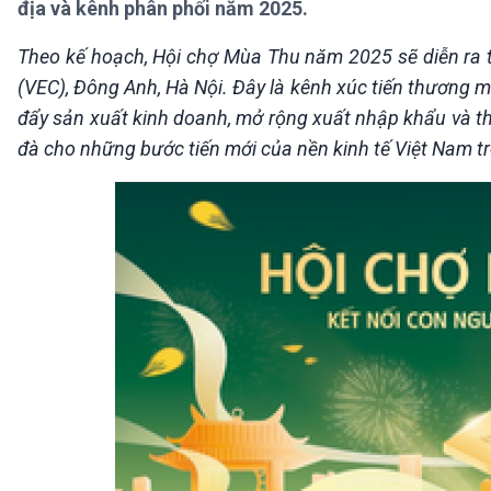
địa và kênh phân phối năm 2025.
360 độ Sức khỏe
Kết nối công nghệ
Chuyển đổi Xanh
Sống chung với biến đổi
Theo kế hoạch, Hội chợ Mùa Thu năm 2025 sẽ diễn ra 
Tài nguyên và Môi trường
khí hậu
(VEC), Đông Anh, Hà Nội. Đây là kênh xúc tiến thương mại
Chuyên gia của bạn
Xã hội chuyển động
đẩy sản xuất kinh doanh, mở rộng xuất nhập khẩu và thu 
Bước chân đến trường
đà cho những bước tiến mới của nền kinh tế Việt Nam t
VOV1 đặc biệt
Thanh âm ký sự
Chân dung cuộc sống
Các chương trình đặc biệt