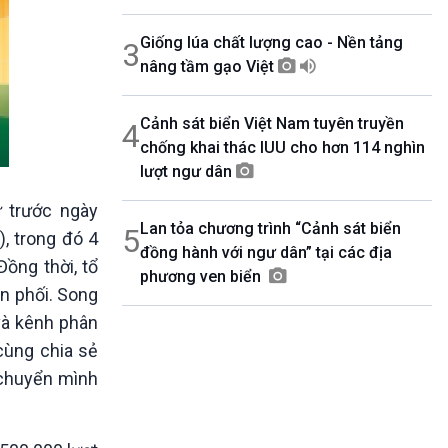
Giống lúa chất lượng cao - Nền tảng
3
nâng tầm gạo Việt
Cảnh sát biển Việt Nam tuyên truyền
4
chống khai thác IUU cho hơn 114 nghìn
lượt ngư dân
ự trước ngày
Lan tỏa chương trình “Cảnh sát biển
5
), trong đó 4
đồng hành với ngư dân” tại các địa
Đồng thời, tổ
phương ven biển
n phối. Song
và kênh phân
cùng chia sẻ
 chuyển mình