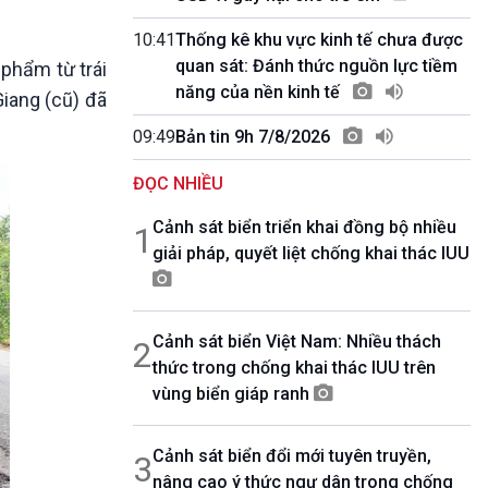
10 phút Sự kiện - Luận bàn
Câu chuyện thời sự
10:41
Thống kê khu vực kinh tế chưa được
Dòng chảy sự kiện
quan sát: Đánh thức nguồn lực tiềm
 phẩm từ trái
Đối thoại
năng của nền kinh tế
iang (cũ) đã
Diễn đàn chủ nhật
09:49
Bản tin 9h 7/8/2026
Chuyện đêm
ĐỌC NHIỀU
Cảnh sát biển triển khai đồng bộ nhiều
1
giải pháp, quyết liệt chống khai thác IUU
Cảnh sát biển Việt Nam: Nhiều thách
2
thức trong chống khai thác IUU trên
vùng biển giáp ranh
Cảnh sát biển đổi mới tuyên truyền,
3
nâng cao ý thức ngư dân trong chống