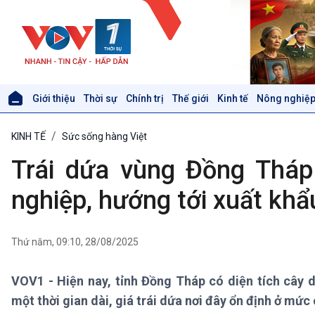
Giới thiệu
Thời sự
Chính trị
Thế giới
Kinh tế
Nông nghiệp
Giới thiệu
Thời sự
KINH TẾ
Sức sống hàng Việt
Thời sự 6h
Thời sự 12h
Trái dứa vùng Đồng Tháp
Thời sự 18h
Thời sự 21h30
nghiệp, hướng tới xuất khẩ
Bản tin
Chuyên mục
Theo dòng Thời sự
Thứ năm, 09:10, 28/08/2025
VOV1 - Hiện nay, tỉnh Đồng Tháp có diện tích cây
Xã hội
Khoa học & Công nghệ
một thời gian dài, giá trái dứa nơi đây ổn định ở mức
Tin Đời sống & Xã hội
Tin Khoa học & Công nghệ