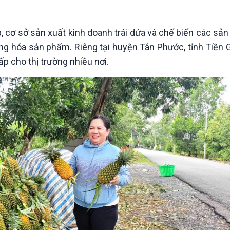
Chát với người nổi tiếng
Video
Câu chuyện Thể thao
Infographic
E-Magazine
, cơ sở sản xuất kinh doanh trái dứa và chế biến các sản
ng hóa sản phẩm. Riêng tại huyện Tân Phước, tỉnh Tiền G
p cho thị trường nhiều nơi.