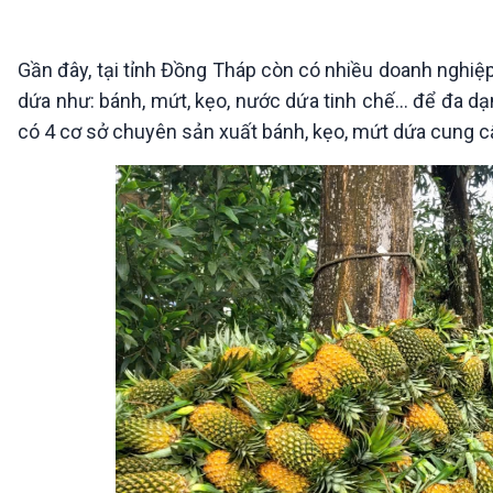
360 độ Sức khỏe
Kết nối công nghệ
Chuyển đổi Xanh
Sống chung với biến đổi
Tài nguyên và Môi trường
khí hậu
Gần đây, tại tỉnh Đồng Tháp còn có nhiều doanh nghiệp
Chuyên gia của bạn
dứa như: bánh, mứt, kẹo, nước dứa tinh chế… để đa dạ
Xã hội chuyển động
có 4 cơ sở chuyên sản xuất bánh, kẹo, mứt dứa cung cấ
Bước chân đến trường
VOV1 đặc biệt
Thanh âm ký sự
Chân dung cuộc sống
Các chương trình đặc biệt