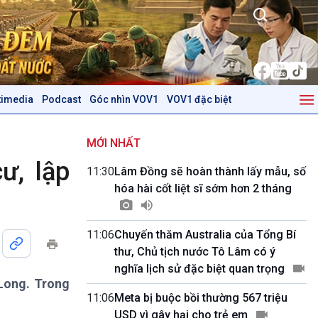
timedia
Podcast
Góc nhìn VOV1
VOV1 đặc biệt
Kinh tế
Nông nghiệp & Biển đảo
Tin Kinh tế
Tin Nông nghiệp & Biển
MỚI NHẤT
Trước giờ mở cửa
đảo
ư, lập
11:30
Lâm Đồng sẽ hoàn thành lấy mẫu, số
Dòng chảy Kinh tế
Mùa vàng
hóa hài cốt liệt sĩ sớm hơn 2 tháng
Sức sống hàng Việt
Biển đảo Việt Nam
Khởi nghiệp
Tâm tình biên giới và hải
Tuyên chiến với gian lận
đảo
11:06
Chuyến thăm Australia của Tổng Bí
thương mại
Tìm hiểu biển, đảo Việt
thư, Chủ tịch nước Tô Lâm có ý
Nam
nghĩa lịch sử đặc biệt quan trọng
Long. Trong
Podcast
Góc nhìn VOV1
11:06
Meta bị buộc bồi thường 567 triệu
Bình luận
USD vì gây hại cho trẻ em