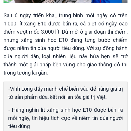
Sau 6 ngày triển khai, trung bình mỗi ngày có trên
1.000 lít xăng E10 được bán ra, cá biệt có ngày cao
Kinh tế
Nông nghiệp & Biển đảo
điểm vượt mốc 3.000 lít. Dù mới ở giai đoạn thí điểm,
Tin Kinh tế
Tin Nông nghiệp & Biển
nhưng xăng sinh học E10 đang từng bước chiếm
Trước giờ mở cửa
đảo
Dòng chảy Kinh tế
Mùa vàng
được niềm tin của người tiêu dùng. Với sự đồng hành
Sức sống hàng Việt
Biển đảo Việt Nam
của người dân, loại nhiên liệu này hứa hẹn sẽ trở
Khởi nghiệp
Tâm tình biên giới và hải
thành một giải pháp bền vững cho giao thông đô thị
Tuyên chiến với gian lận
đảo
trong tương lai gần.
thương mại
Tìm hiểu biển, đảo Việt
Nam
-Vĩnh Long đẩy mạnh chế biến sâu để nâng giá trị
từ sản phẩm dừa, kết nối lan tỏa giá trị Việt.
- Hàng nghìn lít xăng sinh học E10 được bán ra
mỗi ngày, tín hiệu tích cực về niềm tin của người
tiêu dùng
Xã hội
Khoa học & Công nghệ