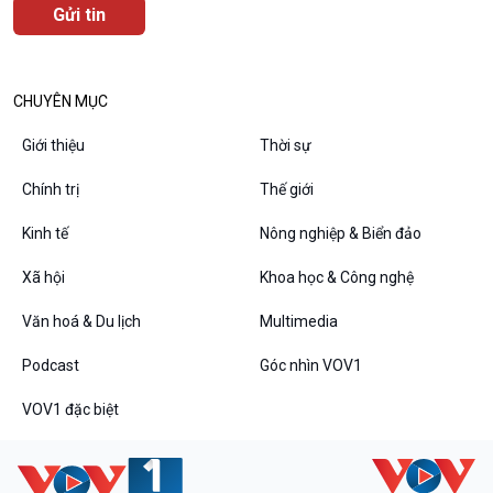
CHUYÊN MỤC
Podcast
Góc nhìn VOV1
Giới thiệu
Thời sự
Bình luận
Chính trị
Thế giới
10 phút Sự kiện - Luận bàn
Câu chuyện thời sự
Kinh tế
Nông nghiệp & Biển đảo
Dòng chảy sự kiện
Đối thoại
Xã hội
Khoa học & Công nghệ
Diễn đàn chủ nhật
Văn hoá & Du lịch
Multimedia
Chuyện đêm
Podcast
Góc nhìn VOV1
VOV1 đặc biệt
VOV1 đặc biệt