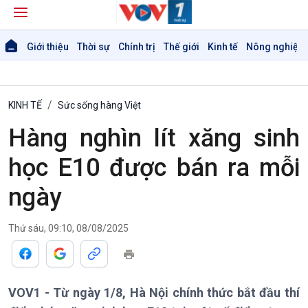
Giới thiệu
Thời sự
Chính trị
Thế giới
Kinh tế
Nông nghiệp 
KINH TẾ
Sức sống hàng Việt
Hàng nghìn lít xăng sinh
học E10 được bán ra mỗi
ngày
Giới thiệu
Thời sự
Thứ sáu, 09:10, 08/08/2025
Thời sự 6h
Thời sự 12h
Thời sự 18h
VOV1 - Từ ngày 1/8, Hà Nội chính thức bắt đầu thí
Thời sự 21h30