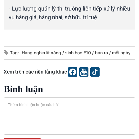
Tin Đời sống & Xã hội
Tin Khoa học & Công nghệ
- Lực lượng quản lý thị trường liên tiếp xử lý nhiều
360 độ Sức khỏe
Kết nối công nghệ
vụ hàng giả, hàng nhái, sở hữu trí tuệ
Chuyển đổi Xanh
Sống chung với biến đổi
Tài nguyên và Môi trường
khí hậu
Chuyên gia của bạn
Xã hội chuyển động
Bước chân đến trường
Tag:
Hàng nghìn lít xăng
sinh học E10
bán ra
mỗi ngày
Xem trên các nền tảng khác
Bình luận
Văn hoá & Du lịch
Multimedia
Tin Văn hoá & Du lịch
Ảnh
Chát với người nổi tiếng
Video
Câu chuyện Thể thao
Infographic
E-Magazine