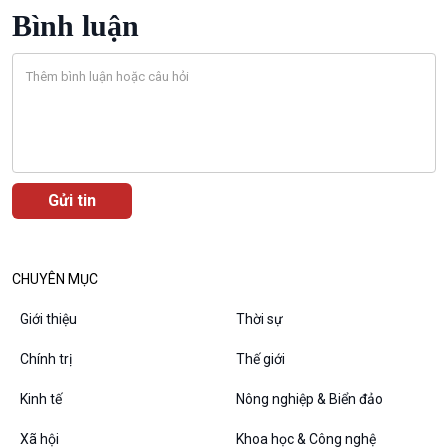
Bình luận
Podcast
Góc nhìn VOV1
Bình luận
10 phút Sự kiện - Luận bàn
Câu chuyện thời sự
Dòng chảy sự kiện
Đối thoại
CHUYÊN MỤC
Diễn đàn chủ nhật
Giới thiệu
Thời sự
Chuyện đêm
Chính trị
Thế giới
Kinh tế
Nông nghiệp & Biển đảo
Xã hội
Khoa học & Công nghệ