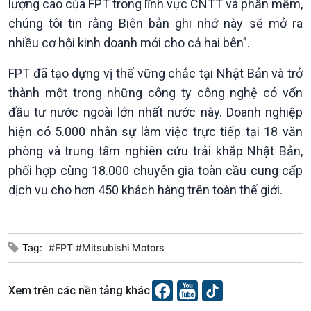
lượng cao của FPT trong lĩnh vực CNTT và phần mềm,
Xã hội chuyển động
Bước chân đến trường
chúng tôi tin rằng Biên bản ghi nhớ này sẽ mở ra
nhiều cơ hội kinh doanh mới cho cả hai bên”.
FPT đã tạo dựng vị thế vững chắc tại Nhật Bản và trở
thành một trong những công ty công nghệ có vốn
đầu tư nước ngoài lớn nhất nước này. Doanh nghiệp
hiện có 5.000 nhân sự làm việc trực tiếp tại 18 văn
phòng và trung tâm nghiên cứu trải khắp Nhật Bản,
phối hợp cùng 18.000 chuyên gia toàn cầu cung cấp
Văn hoá & Du lịch
Multimedia
dịch vụ cho hơn 450 khách hàng trên toàn thế giới.
Tin Văn hoá & Du lịch
Ảnh
Chát với người nổi tiếng
Video
Câu chuyện Thể thao
Infographic
Tag:
#FPT #Mitsubishi Motors
E-Magazine
Xem trên các nền tảng khác