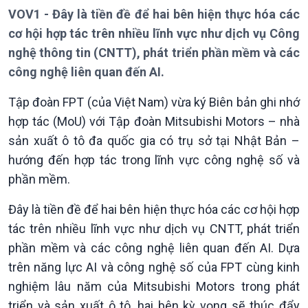
Thời sự 12h
VOV1 - Đây là tiền đề để hai bên hiện thực hóa các
Thời sự 18h
cơ hội hợp tác trên nhiều lĩnh vực như dịch vụ Công
Thời sự 21h30
nghệ thông tin (CNTT), phát triển phần mềm và các
Bản tin
công nghệ liên quan đến AI.
Chuyên mục
Theo dòng Thời sự
Tập đoàn FPT (của Việt Nam) vừa ký Biên bản ghi nhớ
hợp tác (MoU) với Tập đoàn Mitsubishi Motors – nhà
sản xuất ô tô đa quốc gia có trụ sở tại Nhật Bản –
hướng đến hợp tác trong lĩnh vực công nghệ số và
phần mềm.
Đây là tiền đề để hai bên hiện thực hóa các cơ hội hợp
tác trên nhiều lĩnh vực như dịch vụ CNTT, phát triển
phần mềm và các công nghệ liên quan đến AI. Dựa
Chính trị
Thế giới
trên năng lực AI và công nghệ số của FPT cùng kinh
Tin Chính trị
Tin thế giới
nghiệm lâu năm của Mitsubishi Motors trong phát
Chính phủ với người dân
Vấn đề quốc tế
Quốc hội với cử tri
Hồ sơ sự kiện quốc tế
triển và sản xuất ô tô, hai bên kỳ vọng sẽ thúc đẩy