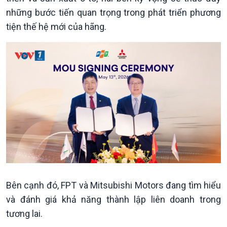
Xây dựng đảng
Thế giới & Việt Nam
những bước tiến quan trọng trong phát triển phương
Đảng trong cuộc sống
Biên cương - Một dải vững
tiện thế hệ mới của hãng.
Nhận diện sự thật
bền
Pháp luật và đời sống
Kinh tế
Nông nghiệp & Biển đảo
Tin Kinh tế
Tin Nông nghiệp & Biển
Bên cạnh đó, FPT và Mitsubishi Motors đang tìm hiểu
Trước giờ mở cửa
đảo
và đánh giá khả năng thành lập liên doanh trong
Dòng chảy Kinh tế
Mùa vàng
tương lai.
Sức sống hàng Việt
Biển đảo Việt Nam
Khởi nghiệp
Tâm tình biên giới và hải