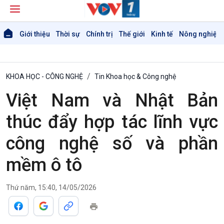
Giới thiệu
Thời sự
Chính trị
Thế giới
Kinh tế
Nông nghiệp 
KHOA HỌC - CÔNG NGHỆ
Tin Khoa học & Công nghệ
Việt Nam và Nhật Bản
thúc đẩy hợp tác lĩnh vực
công nghệ số và phần
mềm ô tô
Thứ năm, 15:40, 14/05/2026
Giới thiệu
Thời sự
Thời sự 6h