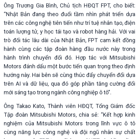
Ông Trương Gia Bình, Chủ tịch HĐQT FPT, cho biết:
Tuyên chiến với gian lận
đảo
“Nhật Bản đang theo đuổi tầm nhìn phát triển dựa
thương mại
Tìm hiểu biển, đảo Việt
Nam
trên các công nghệ tiên tiến như trí tuệ nhân tạo, điện
toán lượng tử, y học tái tạo và robot hàng hải. Với vai
trò đối tác lâu dài của Nhật Bản, FPT cam kết đồng
hành cùng các tập đoàn hàng đầu nước này trong
hành trình chuyển đổi đó. Hợp tác với Mitsubishi
Motors đánh dấu một bước tiến quan trọng theo định
hướng này. Hai bên sẽ cùng thúc đẩy chuyển đổi dựa
trên AI và dữ liệu, qua đó góp phần tăng cường đổi
mới sáng tạo trong ngành công nghiệp ô tô”.
Xã hội
Khoa học & Công nghệ
Tin Đời sống & Xã hội
Tin Khoa học & Công nghệ
Ông Takao Kato, Thành viên HĐQT, Tổng Giám đốc
360 độ Sức khỏe
Kết nối công nghệ
Tập đoàn Mitsubishi Motors, chia sẻ: “Kết hợp kinh
Chuyển đổi Xanh
Sống chung với biến đổi
nghiệm của Mitsubishi Motors trong lĩnh vực ô tô
Tài nguyên và Môi trường
khí hậu
cùng năng lực công nghệ và đội ngũ nhân sự chất
Chuyên gia của bạn