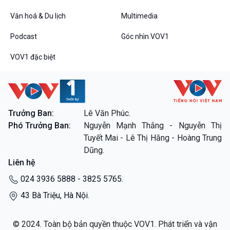
Văn hoá & Du lịch
Multimedia
Podcast
Góc nhìn VOV1
VOV1 đặc biệt
VOV1 đặc biệt
Thanh âm ký sự
Chân dung cuộc sống
Các chương trình đặc biệt
Trưởng Ban:
Lê Văn Phúc.
Phó Trưởng Ban:
Nguyễn Mạnh Thắng - Nguyễn Thị
Tuyết Mai - Lê Thị Hằng - Hoàng Trung
Dũng.
Liên hệ
024 3936 5888 - 3825 5765.
43 Bà Triệu, Hà Nội.
© 2024. Toàn bộ bản quyền thuộc VOV1. Phát triển và vận