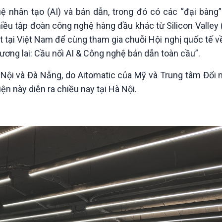
Chát với người nổi tiếng
Video
uệ nhân tạo (AI) và bán dẫn, trong đó có các “đại bàng
Câu chuyện Thể thao
Infographic
ều tập đoàn công nghệ hàng đầu khác từ Silicon Valley 
E-Magazine
tại Việt Nam để cùng tham gia chuỗi Hội nghị quốc tế về
tương lai: Cầu nối AI & Công nghệ bán dẫn toàn cầu”.
à Nội và Đà Nẵng, do Aitomatic của Mỹ và Trung tâm Đổi 
ện này diễn ra chiều nay tại Hà Nội.