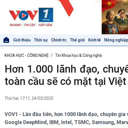
Giới thiệu
Thời sự
Chính trị
Thế giới
Kinh tế
Nông nghiệp
Giới thiệu
Thời sự
KHOA HỌC - CÔNG NGHỆ
Tin Khoa học & Công nghệ
Thời sự 6h
Thời sự 12h
Hơn 1.000 lãnh đạo, chuy
Thời sự 18h
Thời sự 21h30
toàn cầu sẽ có mặt tại Việ
Bản tin
Chuyên mục
Theo dòng Thời sự
Thứ hai, 17:11, 24/02/2025
VOV1 - Lần đầu tiên, hơn 1000 lãnh đạo, chuyên gia v
Xã hội
Khoa học & Công nghệ
Google DeepMind, IBM, Intel, TSMC, Samsung, Marve
Tin Đời sống & Xã hội
Tin Khoa học & Công nghệ