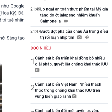
10 phút Sự kiện - Luận bàn
” như Google
Câu chuyện thời sự
21:49
Lo ngại an toàn thực phẩm tại Mỹ gia
(Hoa Kỳ), Đài
Dòng chảy sự kiện
tăng do ớt jalapeno nhiễm khuẩn
 trí tuệ nhân
Đối thoại
Salmonella
Diễn đàn chủ nhật
21:47
Bước đột phá của châu Âu trong điều
Chuyện đêm
trị rối loạn nhịp tim
mới Sáng tạo
ĐỌC NHIỀU
Cảnh sát biển triển khai đồng bộ nhiều
1
giải pháp, quyết liệt chống khai thác IUU
Cảnh sát biển Việt Nam: Nhiều thách
2
thức trong chống khai thác IUU trên
vùng biển giáp ranh
Cảnh sát biển đổi mới tuyên truyền,