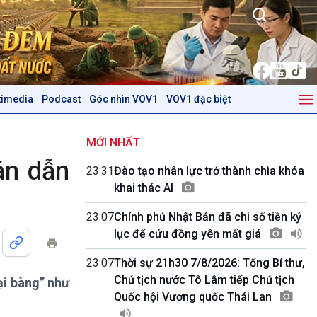
timedia
Podcast
Góc nhìn VOV1
VOV1 đặc biệt
Kinh tế
Nông nghiệp & Biển đảo
Tin Kinh tế
Tin Nông nghiệp & Biển
MỚI NHẤT
Trước giờ mở cửa
đảo
án dẫn
23:31
Đào tạo nhân lực trở thành chìa khóa
Dòng chảy Kinh tế
Mùa vàng
khai thác AI
Sức sống hàng Việt
Biển đảo Việt Nam
Khởi nghiệp
Tâm tình biên giới và hải
23:07
Chính phủ Nhật Bản đã chi số tiền kỷ
Tuyên chiến với gian lận
đảo
lục để cứu đồng yên mất giá
thương mại
Tìm hiểu biển, đảo Việt
Nam
23:07
Thời sự 21h30 7/8/2026: Tổng Bí thư,
Chủ tịch nước Tô Lâm tiếp Chủ tịch
ại bàng” như
Podcast
Góc nhìn VOV1
Quốc hội Vương quốc Thái Lan
Bình luận