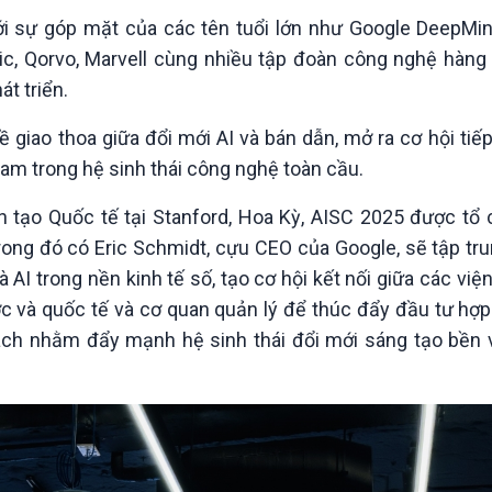
i sự góp mặt của các tên tuổi lớn như Google DeepMind,
c, Qorvo, Marvell cùng nhiều tập đoàn công nghệ hàng
át triển.
ề giao thoa giữa đổi mới AI và bán dẫn, mở ra cơ hội tiế
Nam trong hệ sinh thái công nghệ toàn cầu.
 tạo Quốc tế tại Stanford, Hoa Kỳ, AISC 2025 được tổ c
rong đó có Eric Schmidt, cựu CEO của Google, sẽ tập tru
AI trong nền kinh tế số, tạo cơ hội kết nối giữa các việ
 và quốc tế và cơ quan quản lý để thúc đẩy đầu tư hợp 
ách nhằm đẩy mạnh hệ sinh thái đổi mới sáng tạo bền v