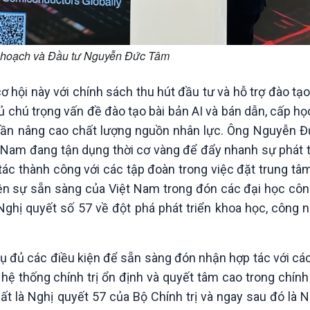
 hoạch và Đầu tư Nguyễn Đức Tâm
 hội này với chính sách thu hút đầu tư và hỗ trợ đào tạ
hủ chú trọng vấn đề đào tạo bài bản AI và bán dẫn, cấp h
phần nâng cao chất lượng nguồn nhân lực. Ông Nguyễn 
 Nam đang tận dụng thời cơ vàng để đẩy nhanh sự phát t
ác thành công với các tập đoàn trong việc đặt trung tâ
 hiện sự sẵn sàng của Việt Nam trong đón các đại học cô
h Nghị quyết số 57 về đột phá phát triển khoa học, công 
 đủ các điều kiện để sẵn sàng đón nhận hợp tác với các 
hệ thống chính trị ổn định và quyết tâm cao trong chính 
t là Nghị quyết 57 của Bộ Chính trị và ngay sau đó là N