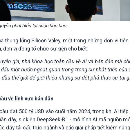
guyễn phát biểu tại cuộc họp báo
a thung lũng Silicon Valey, một trong những đơn vị tiên
, đơn vị đồng tổ chức sự kiện cho biết:
huyên gia, nhà khoa học toàn cầu về AI và bán dẫn mà cò
 dấu một bước ngoặt quan trọng trong sự phát triển của
đầu thế giới để giới thiệu những sự đột phá thực sự tại 
cầu về lĩnh vực bán dẫn
cầu đạt 500 tỷ USD vào cuối năm 2024, trong khi AI tiế
Gần đây, sự kiện DeepSeek-R1 - mô hình AI mã nguồn mở 
úc đẩy tái cấu trúc ngành và các giải pháp tiết kiệm năng