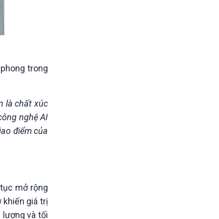
 phong trong
n là chất xúc
 công nghệ AI
giao điểm của
p tục mở rộng
khiến giá trị
 lượng và tối