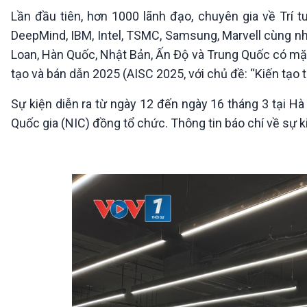
360 độ Sức khỏe
Kết nối công nghệ
Lần đầu tiên, hơn 1000 lãnh đạo, chuyên gia về Trí t
Chuyển đổi Xanh
Sống chung với biến đổi
DeepMind, IBM, Intel, TSMC, Samsung, Marvell cùng nhi
Tài nguyên và Môi trường
khí hậu
Loan, Hàn Quốc, Nhật Bản, Ấn Độ và Trung Quốc có mặt 
Chuyên gia của bạn
Xã hội chuyển động
tạo và bán dẫn 2025 (AISC 2025, với chủ đề: “Kiến tạo 
Bước chân đến trường
Sự kiện diễn ra từ ngày 12 đến ngày 16 tháng 3 tại H
VOV1 đặc biệt
Quốc gia (NIC) đồng tổ chức. Thông tin báo chí về sự ki
Thanh âm ký sự
Chân dung cuộc sống
Các chương trình đặc biệt