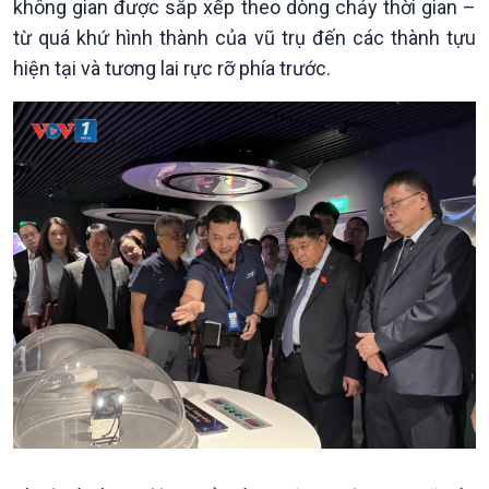
không gian được sắp xếp theo dòng chảy thời gian –
từ quá khứ hình thành của vũ trụ đến các thành tựu
hiện tại và tương lai rực rỡ phía trước.
Chính trị
Thế giới
Tin Chính trị
Tin thế giới
Chính phủ với người dân
Vấn đề quốc tế
Quốc hội với cử tri
Hồ sơ sự kiện quốc tế
Xây dựng đảng
Thế giới & Việt Nam
Đảng trong cuộc sống
Biên cương - Một dải vững
Nhận diện sự thật
bền
Pháp luật và đời sống