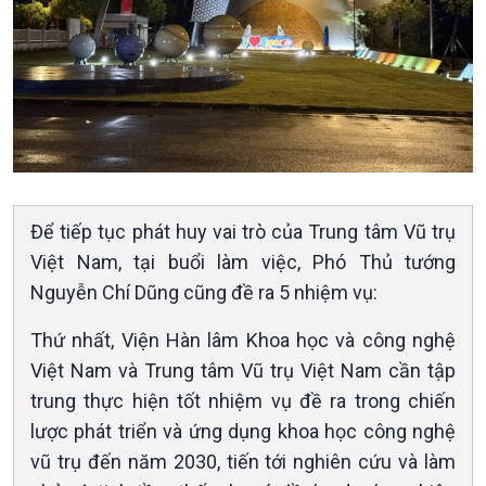
Văn hoá & Du lịch
Multimedia
Tin Văn hoá & Du lịch
Ảnh
Để tiếp tục phát huy vai trò của Trung tâm Vũ trụ
Chát với người nổi tiếng
Video
Việt Nam, tại buổi làm việc, Phó Thủ tướng
Câu chuyện Thể thao
Infographic
Nguyễn Chí Dũng cũng đề ra 5 nhiệm vụ:
E-Magazine
Thứ nhất, Viện Hàn lâm Khoa học và công nghệ
Việt Nam và Trung tâm Vũ trụ Việt Nam cần tập
trung thực hiện tốt nhiệm vụ đề ra trong chiến
lược phát triển và ứng dụng khoa học công nghệ
vũ trụ đến năm 2030, tiến tới nghiên cứu và làm