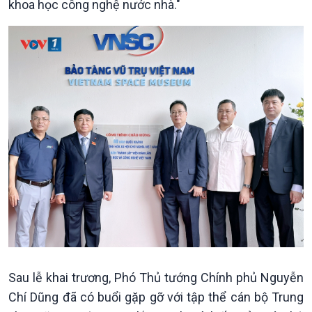
Kinh tế
Nông nghiệp & Biển đảo
khoa học công nghệ nước nhà."
Tin Kinh tế
Tin Nông nghiệp & Biển
Trước giờ mở cửa
đảo
Dòng chảy Kinh tế
Mùa vàng
Sức sống hàng Việt
Biển đảo Việt Nam
Khởi nghiệp
Tâm tình biên giới và hải
Tuyên chiến với gian lận
đảo
thương mại
Tìm hiểu biển, đảo Việt
Nam
Sau lễ khai trương, Phó Thủ tướng Chính phủ Nguyễn
Chí Dũng đã có buổi gặp gỡ với tập thể cán bộ Trung