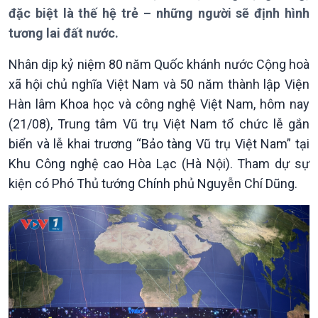
đặc biệt là thế hệ trẻ – những người sẽ định hình
tương lai đất nước.
Nhân dịp kỷ niệm 80 năm Quốc khánh nước Cộng hoà
xã hội chủ nghĩa Việt Nam và 50 năm thành lập Viện
Hàn lâm Khoa học và công nghệ Việt Nam, hôm nay
(21/08), Trung tâm Vũ trụ Việt Nam tổ chức lễ gắn
biển và lễ khai trương “Bảo tàng Vũ trụ Việt Nam” tại
Khu Công nghệ cao Hòa Lạc (Hà Nội). Tham dự sự
kiện có Phó Thủ tướng Chính phủ Nguyễn Chí Dũng.
Giới thiệu
Thời sự
Thời sự 6h
Thời sự 12h
Thời sự 18h
Thời sự 21h30
Bản tin