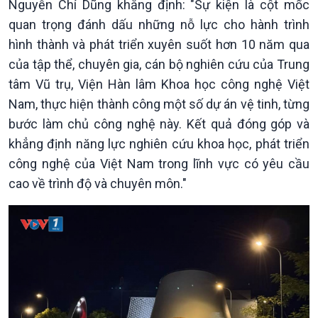
Nguyễn Chí Dũng khẳng định: "Sự kiện là cột mốc
Chuyên gia của bạn
Xã hội chuyển động
quan trọng đánh dấu những nỗ lực cho hành trình
Bước chân đến trường
hình thành và phát triển xuyên suốt hơn 10 năm qua
của tập thể, chuyên gia, cán bộ nghiên cứu của Trung
tâm Vũ trụ, Viện Hàn lâm Khoa học công nghệ Việt
Nam, thực hiện thành công một số dự án vệ tinh, từng
bước làm chủ công nghệ này. Kết quả đóng góp và
khẳng định năng lực nghiên cứu khoa học, phát triển
công nghệ của Việt Nam trong lĩnh vực có yêu cầu
cao về trình độ và chuyên môn."