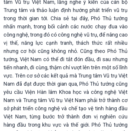
tâm Vũ trụ Việt Nam, lắng nghe ý kiến của cán bộ
Trung tâm và thảo luận định hướng phát triển vũ trụ
trong thời gian tới. Chia sẻ tại đây, Phó Thủ tướng
nhấn mạnh, trong bối cảnh các nước chạy đua vào
công nghệ, trong đó có công nghệ vũ trụ, để nâng cao
vị thế, năng lực cạnh tranh, thách thức rất nhiều
nhưng cơ hội cũng không nhỏ. Cũng theo Phó Thủ
tướng, Việt Nam có thể đi tắt đón đầu, đi sau nhưng
tiến nhanh, đi cùng, thậm chí vượt lên trên một số lĩnh
vực. Trên cơ sở các kết quả mà Trung tâm Vũ trụ Việt
Nam đã đạt được thời gian qua, Phó Thủ tướng cũng
yêu cầu Viện Hàn lâm Khoa học và công nghệ Việt
Xã hội
Khoa học & Công nghệ
Nam và Trung tâm Vũ trụ Việt Nam phải trở thành cơ
Tin Đời sống & Xã hội
Tin Khoa học & Công nghệ
sở phát triển công nghệ và chế tạo vệ tinh hàng đầu
360 độ Sức khỏe
Kết nối công nghệ
Việt Nam, từng bước trở thành đơn vị nghiên cứu
Chuyển đổi Xanh
Sống chung với biến đổi
hàng đầu trong khu vực và thế giới. Phó Thủ tướng
Tài nguyên và Môi trường
khí hậu