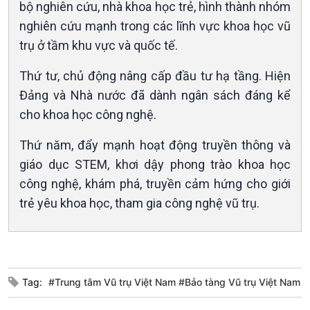
bộ nghiên cứu, nhà khoa học trẻ, hình thành nhóm
10 phút Sự kiện - Luận bàn
nghiên cứu mạnh trong các lĩnh vực khoa học vũ
Câu chuyện thời sự
Dòng chảy sự kiện
trụ ở tầm khu vực và quốc tế.
Đối thoại
Thứ tư, chủ động nâng cấp đầu tư hạ tầng. Hiện
Diễn đàn chủ nhật
Chuyện đêm
Đảng và Nhà nước đã dành ngân sách đáng kể
cho khoa học công nghệ.
Thứ năm, đẩy mạnh hoạt động truyền thông và
giáo dục STEM, khơi dậy phong trào khoa học
công nghệ, khám phá, truyền cảm hứng cho giới
trẻ yêu khoa học, tham gia công nghệ vũ trụ.
Tag:
#Trung tâm Vũ trụ Việt Nam #Bảo tàng Vũ trụ Việt Nam