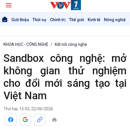
Giới thiệu
Thời sự
Chính trị
Thế giới
Kinh tế
Nông nghiệp 
KHOA HỌC - CÔNG NGHỆ
Kết nối công nghệ
Sandbox công nghệ: mở
không gian thử nghiệm
cho đổi mới sáng tạo tại
Giới thiệu
Thời sự
Việt Nam
Thời sự 6h
Thời sự 12h
Thứ hai, 15:43, 22/06/2026
Thời sự 18h
Thời sự 21h30
Bản tin