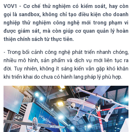
Chuyên mục
VOV1 - Cơ chế thử nghiệm có kiểm soát, hay còn
Theo dòng Thời sự
gọi là sandbox, không chỉ tạo điều kiện cho doanh
nghiệp thử nghiệm công nghệ mới trong phạm vi
được giám sát, mà còn giúp cơ quan quản lý hoàn
thiện chính sách từ thực tiễn.
Chính trị
Thế giới
- Trong bối cảnh công nghệ phát triển nhanh chóng,
Tin Chính trị
Tin thế giới
nhiều mô hình, sản phẩm và dịch vụ mới liên tục ra
Chính phủ với người dân
Vấn đề quốc tế
đời. Tuy nhiên, không ít sáng kiến vẫn gặp khó khăn
Quốc hội với cử tri
Hồ sơ sự kiện quốc tế
Xây dựng đảng
Thế giới & Việt Nam
khi triển khai do chưa có hành lang pháp lý phù hợp.
Đảng trong cuộc sống
Biên cương - Một dải vững
Nhận diện sự thật
bền
Pháp luật và đời sống