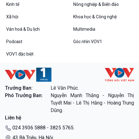
Bình luận
Kinh tế
Nông nghiệp & Biển đảo
10 phút Sự kiện - Luận bàn
Câu chuyện thời sự
Xã hội
Khoa học & Công nghệ
Dòng chảy sự kiện
Văn hoá & Du lịch
Multimedia
Đối thoại
Diễn đàn chủ nhật
Podcast
Góc nhìn VOV1
Chuyện đêm
VOV1 đặc biệt
VOV1 đặc biệt
Trưởng Ban:
Lê Văn Phúc.
Thanh âm ký sự
Phó Trưởng Ban:
Nguyễn Mạnh Thắng - Nguyễn Thị
Chân dung cuộc sống
Tuyết Mai - Lê Thị Hằng - Hoàng Trung
Các chương trình đặc biệt
Dũng.
Liên hệ
024 3936 5888 - 3825 5765.
43 Bà Triệu, Hà Nội.