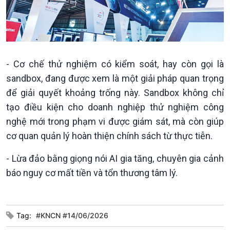
Kinh tế
Nông nghiệp & Biển đảo
Tin Kinh tế
Tin Nông nghiệp & Biển
Trước giờ mở cửa
đảo
Dòng chảy Kinh tế
Mùa vàng
Sức sống hàng Việt
Biển đảo Việt Nam
- Cơ chế thử nghiệm có kiểm soát, hay còn gọi là
Khởi nghiệp
Tâm tình biên giới và hải
sandbox, đang được xem là một giải pháp quan trọng
Tuyên chiến với gian lận
đảo
để giải quyết khoảng trống này. Sandbox không chỉ
thương mại
Tìm hiểu biển, đảo Việt
Nam
tạo điều kiện cho doanh nghiệp thử nghiệm công
nghệ mới trong phạm vi được giám sát, mà còn giúp
cơ quan quản lý hoàn thiện chính sách từ thực tiễn.
- Lừa đảo bằng giọng nói AI gia tăng, chuyên gia cảnh
báo nguy cơ mất tiền và tổn thương tâm lý.
Xã hội
Khoa học & Công nghệ
Tin Đời sống & Xã hội
Tin Khoa học & Công nghệ
360 độ Sức khỏe
Kết nối công nghệ
Chuyển đổi Xanh
Sống chung với biến đổi
Tag:
#KNCN #14/06/2026
Tài nguyên và Môi trường
khí hậu