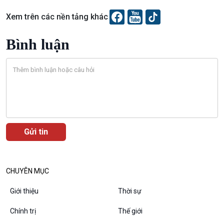
Chuyên gia của bạn
Xem trên các nền tảng khác
Xã hội chuyển động
Bước chân đến trường
Bình luận
Văn hoá & Du lịch
Multimedia
Tin Văn hoá & Du lịch
Ảnh
Chát với người nổi tiếng
Video
Câu chuyện Thể thao
Infographic
E-Magazine
CHUYÊN MỤC
Giới thiệu
Thời sự
Podcast
Góc nhìn VOV1
Chính trị
Thế giới