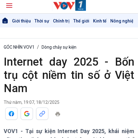
Giới thiệu
Thời sự
Chính trị
Thế giới
Kinh tế
Nông nghiệp 
GÓC NHÌN VOV1
Dòng chảy sự kiện
Internet day 2025 - Bốn
trụ cột niềm tin số ở Việt
Nam
Giới thiệu
Thời sự
Thứ năm, 19:07, 18/12/2025
Thời sự 6h
Thời sự 12h
Thời sự 18h
Thời sự 21h30
VOV1 - Tại sự kiện Internet Day 2025, khái niệm
Bản tin