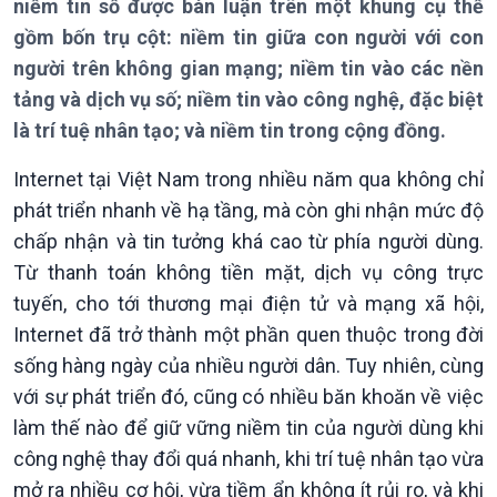
niềm tin số được bàn luận trên một khung cụ thể
Chuyên mục
gồm bốn trụ cột: niềm tin giữa con người với con
Theo dòng Thời sự
người trên không gian mạng; niềm tin vào các nền
tảng và dịch vụ số; niềm tin vào công nghệ, đặc biệt
là trí tuệ nhân tạo; và niềm tin trong cộng đồng.
Internet tại Việt Nam trong nhiều năm qua không chỉ
Chính trị
Thế giới
phát triển nhanh về hạ tầng, mà còn ghi nhận mức độ
Tin Chính trị
Tin thế giới
chấp nhận và tin tưởng khá cao từ phía người dùng.
Chính phủ với người dân
Vấn đề quốc tế
Từ thanh toán không tiền mặt, dịch vụ công trực
Quốc hội với cử tri
Hồ sơ sự kiện quốc tế
tuyến, cho tới thương mại điện tử và mạng xã hội,
Xây dựng đảng
Thế giới & Việt Nam
Internet đã trở thành một phần quen thuộc trong đời
Đảng trong cuộc sống
Biên cương - Một dải vững
Nhận diện sự thật
bền
sống hàng ngày của nhiều người dân. Tuy nhiên, cùng
Pháp luật và đời sống
với sự phát triển đó, cũng có nhiều băn khoăn về việc
làm thế nào để giữ vững niềm tin của người dùng khi
công nghệ thay đổi quá nhanh, khi trí tuệ nhân tạo vừa
mở ra nhiều cơ hội, vừa tiềm ẩn không ít rủi ro, và khi