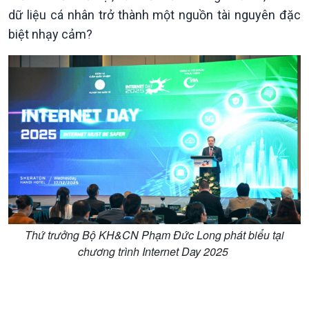
dữ liệu cá nhân trở thành một nguồn tài nguyên đặc
Kinh tế
Nông nghiệp & Biển đảo
biệt nhạy cảm?
Tin Kinh tế
Tin Nông nghiệp & Biển
Trước giờ mở cửa
đảo
Dòng chảy Kinh tế
Mùa vàng
Sức sống hàng Việt
Biển đảo Việt Nam
Khởi nghiệp
Tâm tình biên giới và hải
Tuyên chiến với gian lận
đảo
thương mại
Tìm hiểu biển, đảo Việt
Nam
Thứ trưởng Bộ KH&CN Phạm Đức Long phát biểu tại
chương trình Internet Day 2025
Xã hội
Khoa học & Công nghệ
Tin Đời sống & Xã hội
Tin Khoa học & Công nghệ
360 độ Sức khỏe
Kết nối công nghệ