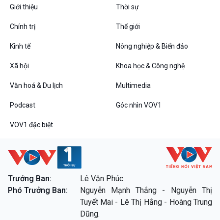
Giới thiệu
Thời sự
Podcast
Góc nhìn VOV1
Chính trị
Thế giới
Bình luận
10 phút Sự kiện - Luận bàn
Kinh tế
Nông nghiệp & Biển đảo
Câu chuyện thời sự
Dòng chảy sự kiện
Xã hội
Khoa học & Công nghệ
Đối thoại
Văn hoá & Du lịch
Multimedia
Diễn đàn chủ nhật
Chuyện đêm
Podcast
Góc nhìn VOV1
VOV1 đặc biệt
VOV1 đặc biệt
Trưởng Ban:
Lê Văn Phúc.
Thanh âm ký sự
Phó Trưởng Ban:
Nguyễn Mạnh Thắng - Nguyễn Thị
Chân dung cuộc sống
Tuyết Mai - Lê Thị Hằng - Hoàng Trung
Các chương trình đặc biệt
Dũng.