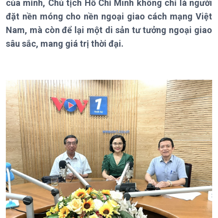
của mình, Chủ tịch Hồ Chí Minh không chỉ là người
Bản tin
Chuyên mục
đặt nền móng cho nền ngoại giao cách mạng Việt
Theo dòng Thời sự
Nam, mà còn để lại một di sản tư tưởng ngoại giao
sâu sắc, mang giá trị thời đại.
Chính trị
Thế giới
Tin Chính trị
Tin thế giới
Chính phủ với người dân
Vấn đề quốc tế
Quốc hội với cử tri
Hồ sơ sự kiện quốc tế
Xây dựng đảng
Thế giới & Việt Nam
Đảng trong cuộc sống
Biên cương - Một dải vững
Nhận diện sự thật
bền
Pháp luật và đời sống