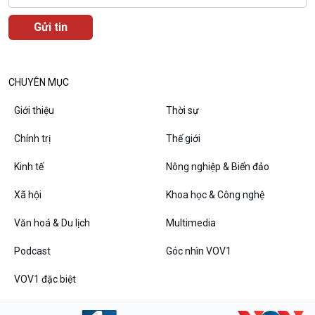
CHUYÊN MỤC
Podcast
Góc nhìn VOV1
Giới thiệu
Thời sự
Bình luận
10 phút Sự kiện - Luận bàn
Chính trị
Thế giới
Câu chuyện thời sự
Kinh tế
Nông nghiệp & Biển đảo
Dòng chảy sự kiện
Đối thoại
Xã hội
Khoa học & Công nghệ
Diễn đàn chủ nhật
Chuyện đêm
Văn hoá & Du lịch
Multimedia
Podcast
Góc nhìn VOV1
VOV1 đặc biệt