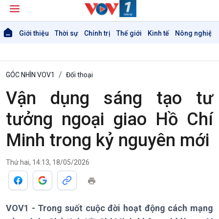
Giới thiệu
Thời sự
Chính trị
Thế giới
Kinh tế
Nông nghiệp 
GÓC NHÌN VOV1
Đối thoại
Vận dụng sáng tạo tư
tưởng ngoại giao Hồ Chí
Minh trong kỷ nguyên mới
Giới thiệu
Thời sự
Thứ hai, 14:13, 18/05/2026
Thời sự 6h
Thời sự 12h
Thời sự 18h
VOV1 - Trong suốt cuộc đời hoạt động cách mạng
Thời sự 21h30