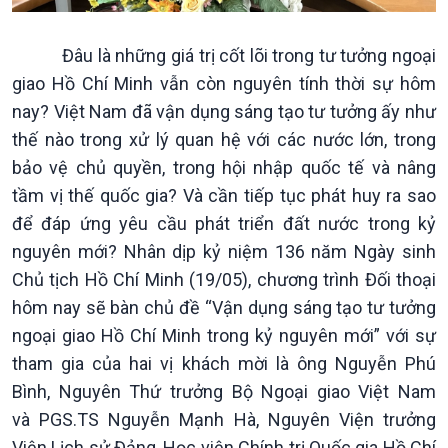
Đâu là những giá trị cốt lõi trong tư tưởng ngoại
giao Hồ Chí Minh vẫn còn nguyên tính thời sự hôm
Kinh tế
Nông nghiệp & Biển đảo
nay? Việt Nam đã vận dụng sáng tạo tư tưởng ấy như
Tin Kinh tế
Tin Nông nghiệp & Biển
thế nào trong xử lý quan hệ với các nước lớn, trong
Trước giờ mở cửa
đảo
bảo vệ chủ quyền, trong hội nhập quốc tế và nâng
Dòng chảy Kinh tế
Mùa vàng
tầm vị thế quốc gia? Và cần tiếp tục phát huy ra sao
Sức sống hàng Việt
Biển đảo Việt Nam
Khởi nghiệp
Tâm tình biên giới và hải
để đáp ứng yêu cầu phát triển đất nước trong kỷ
Tuyên chiến với gian lận
đảo
nguyên mới? Nhân dịp kỷ niệm 136 năm Ngày sinh
thương mại
Tìm hiểu biển, đảo Việt
Chủ tịch Hồ Chí Minh (19/05), chương trình Đối thoại
Nam
hôm nay sẽ bàn chủ đề “Vận dụng sáng tạo tư tưởng
ngoại giao Hồ Chí Minh trong kỷ nguyên mới” với sự
tham gia của hai vị khách mời là ông Nguyễn Phú
Bình, Nguyên Thứ trưởng Bộ Ngoại giao Việt Nam
và PGS.TS Nguyễn Mạnh Hà, Nguyên Viện trưởng
Viện Lịch sử Đảng, Học viện Chính trị Quốc gia Hồ Chí
Xã hội
Khoa học & Công nghệ