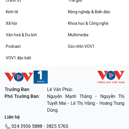
Chính trị
Thế giới
Đối thoại
Diễn đàn chủ nhật
Kinh tế
Nông nghiệp & Biển đảo
Chuyện đêm
Xã hội
Khoa học & Công nghệ
Văn hoá & Du lịch
Multimedia
Podcast
Góc nhìn VOV1
VOV1 đặc biệt
VOV1 đặc biệt
Thanh âm ký sự
Chân dung cuộc sống
Trưởng Ban:
Lê Văn Phúc.
Các chương trình đặc biệt
Phó Trưởng Ban:
Nguyễn Mạnh Thắng - Nguyễn Thị
Tuyết Mai - Lê Thị Hằng - Hoàng Trung
Dũng.
Liên hệ
024 3936 5888 - 3825 5765.