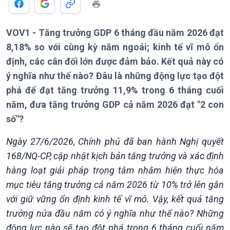
Thời sự 21h30
Bản tin
Chuyên mục
VOV1 - Tăng trưởng GDP 6 tháng đầu năm 2026 đạt
Theo dòng Thời sự
8,18% so với cùng kỳ năm ngoái; kinh tế vĩ mô ổn
định, các cân đối lớn được đảm bảo. Kết quả này có
ý nghĩa như thế nào? Đâu là những động lực tạo đột
phá để đạt tăng trưởng 11,9% trong 6 tháng cuối
năm, đưa tăng trưởng GDP cả năm 2026 đạt "2 con
số"?
Chính trị
Ngày 27/6/2026, Chính phủ đã ban hành Nghị quyết
Thế giới
168/NQ-CP, cập nhật kịch bản tăng trưởng và xác định
Tin Chính trị
Tin thế giới
Chính phủ với người dân
Vấn đề quốc tế
hàng loạt giải pháp trọng tâm nhằm hiện thực hóa
Quốc hội với cử tri
Hồ sơ sự kiện quốc tế
mục tiêu tăng trưởng cả năm 2026 từ 10% trở lên gắn
Xây dựng đảng
Thế giới & Việt Nam
với giữ vững ổn định kinh tế vĩ mô. Vậy, kết quả tăng
Đảng trong cuộc sống
Biên cương - Một dải vững
trưởng nửa đầu năm có ý nghĩa như thế nào? Những
Nhận diện sự thật
bền
động lực nào sẽ tạo đột phá trong 6 tháng cuối năm
Pháp luật và đời sống