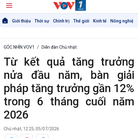
Giới thiệu
Thời sự
Chính trị
Thế giới
Kinh tế
Nông nghiệp 
GÓC NHÌN VOV1
Diễn đàn Chủ nhật
Từ kết quả tăng trưởng
nửa đầu năm, bàn giải
pháp tăng trưởng gần 12%
trong 6 tháng cuối năm
Giới thiệu
Thời sự
2026
Thời sự 6h
Thời sự 12h
Chủ nhật, 12:25, 05/07/2026
Thời sự 18h