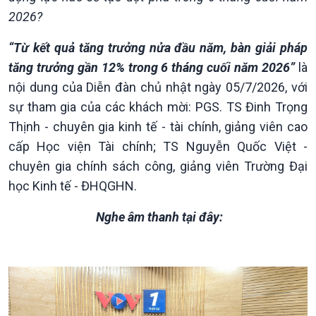
2026?
“Từ kết quả tăng trưởng nửa đầu năm, bàn giải pháp
tăng trưởng gần 12% trong 6 tháng cuối năm 2026”
là
nội dung của Diễn đàn chủ nhật ngày 05/7/2026, với
sự tham gia của các khách mời: PGS. TS Đinh Trọng
Thịnh - chuyên gia kinh tế - tài chính, giảng viên cao
Kinh tế
Nông nghiệp & Biển đảo
cấp Học viện Tài chính; TS Nguyễn Quốc Việt -
Tin Kinh tế
Tin Nông nghiệp & Biển
chuyên gia chính sách công, giảng viên Trường Đại
Trước giờ mở cửa
đảo
học Kinh tế - ĐHQGHN.
Dòng chảy Kinh tế
Mùa vàng
Sức sống hàng Việt
Biển đảo Việt Nam
Nghe âm thanh tại đây:
Khởi nghiệp
Tâm tình biên giới và hải
Tuyên chiến với gian lận
đảo
thương mại
Tìm hiểu biển, đảo Việt
Nam