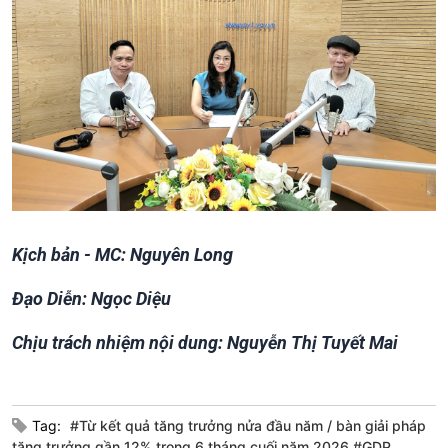
Xã hội
Khoa học & Công nghệ
Tin Đời sống & Xã hội
Tin Khoa học & Công nghệ
360 độ Sức khỏe
Kết nối công nghệ
Chuyển đổi Xanh
Sống chung với biến đổi
Tài nguyên và Môi trường
khí hậu
Chuyên gia của bạn
Kịch bản - MC: Nguyên Long
Xã hội chuyển động
Đạo Diễn: Ngọc Diệu
Bước chân đến trường
Chịu trách nhiệm nội dung: Nguyễn Thị Tuyết Mai
Tag:
#Từ kết quả tăng trưởng nửa đầu năm
bàn giải pháp
tăng trưởng gần 12% trong 6 tháng cuối năm 2026 #GDP