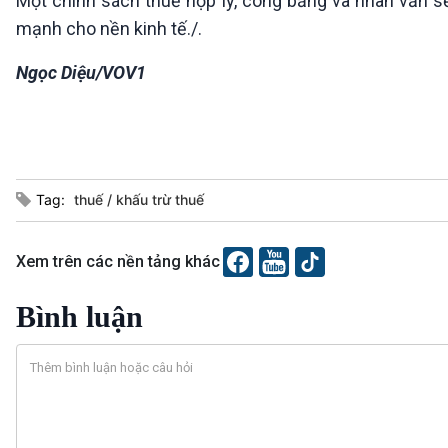
Một chính sách thuế hợp lý, công bằng và nhân văn s
mạnh cho nền kinh tế./.
Ngọc Diệu/VOV1
Tag:
thuế
khấu trừ thuế
Xem trên các nền tảng khác
Bình luận