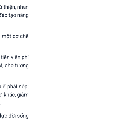
 thiện, nhân
 đào tạo nâng
n một cơ chế
tiền viện phí
i, cho tương
uế phải nộp;
ời khác, giảm
.
 lực đời sống