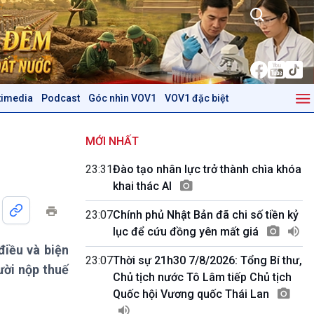
timedia
Podcast
Góc nhìn VOV1
VOV1 đặc biệt
Kinh tế
Nông nghiệp & Biển đảo
Tin Kinh tế
Tin Nông nghiệp & Biển
MỚI NHẤT
Trước giờ mở cửa
đảo
23:31
Đào tạo nhân lực trở thành chìa khóa
Dòng chảy Kinh tế
Mùa vàng
khai thác AI
Sức sống hàng Việt
Biển đảo Việt Nam
Khởi nghiệp
Tâm tình biên giới và hải
23:07
Chính phủ Nhật Bản đã chi số tiền kỷ
Tuyên chiến với gian lận
đảo
lục để cứu đồng yên mất giá
thương mại
Tìm hiểu biển, đảo Việt
điều và biện
Nam
23:07
Thời sự 21h30 7/8/2026: Tổng Bí thư,
ười nộp thuế
Chủ tịch nước Tô Lâm tiếp Chủ tịch
Podcast
Góc nhìn VOV1
Quốc hội Vương quốc Thái Lan
Bình luận