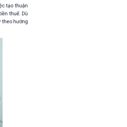
iệc tạo thuận
tiền thuế. Dù
ý theo hướng