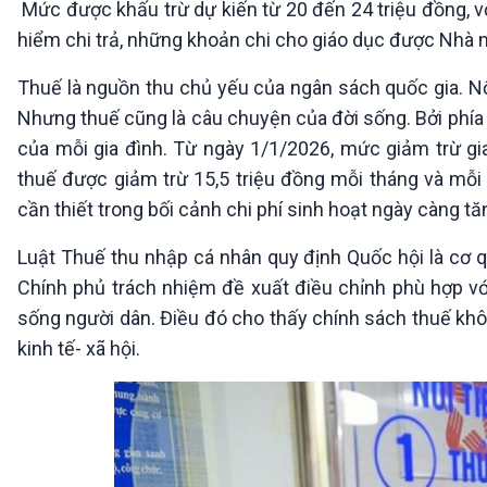
Mức được khấu trừ dự kiến từ 20 đến 24 triệu đồng, 
360 độ Sức khỏe
Kết nối công nghệ
Chuyển đổi Xanh
Sống chung với biến đổi
hiểm chi trả, những khoản chi cho giáo dục được Nhà n
Tài nguyên và Môi trường
khí hậu
Thuế là nguồn thu chủ yếu của ngân sách quốc gia. Nộ
Chuyên gia của bạn
Xã hội chuyển động
Nhưng thuế cũng là câu chuyện của đời sống. Bởi phía 
Bước chân đến trường
của mỗi gia đình. Từ ngày 1/1/2026, mức giảm trừ gi
thuế được giảm trừ 15,5 triệu đồng mỗi tháng và mỗi 
VOV1 đặc biệt
cần thiết trong bối cảnh chi phí sinh hoạt ngày càng tă
Thanh âm ký sự
Chân dung cuộc sống
Luật Thuế thu nhập cá nhân quy định Quốc hội là cơ q
Các chương trình đặc biệt
Chính phủ trách nhiệm đề xuất điều chỉnh phù hợp vớ
sống người dân. Điều đó cho thấy chính sách thuế khô
kinh tế- xã hội.