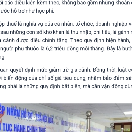
với các điều kiện kèm theo, không bao gồm những khoản
Chát với người nổi tiếng
Video
Câu chuyện Thể thao
Infographic
ước hỗ trợ như học phí.
E-Magazine
p thuế là nghĩa vụ của cá nhân, tổ chức, doanh nghiệp v
sau những con số khô khan là thu nhập, chi tiêu, là gán
a cảnh được điều chỉnh tăng. Theo quy định hiện hành,
người phụ thuộc là 6,2 triệu đồng mỗi tháng. Đây là bướ
ng.
uan quyết định mức giảm trừ gia cảnh. Đồng thời, luật c
i biến động của chỉ số giá tiêu dùng, nhằm bảo đảm sát
ng phải là những quy định bất biến, mà cần vận động cù