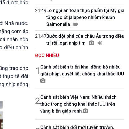
 đã được bảo
10 phút Sự kiện - Luận bàn
Câu chuyện thời sự
21:49
Lo ngại an toàn thực phẩm tại Mỹ gia
Dòng chảy sự kiện
tăng do ớt jalapeno nhiễm khuẩn
ới Nhà nước.
Đối thoại
Salmonella
Diễn đàn chủ nhật
h nặng cơm áo
21:47
Bước đột phá của châu Âu trong điều
Chuyện đêm
 cá nhân nộp
trị rối loạn nhịp tim
c điều chỉnh
ĐỌC NHIỀU
Cảnh sát biển triển khai đồng bộ nhiều
ũng trao cho
1
giải pháp, quyết liệt chống khai thác IUU
 thực tế đời
ng nhịp sống
Cảnh sát biển Việt Nam: Nhiều thách
2
thức trong chống khai thác IUU trên
vùng biển giáp ranh
Cảnh sát biển đổi mới tuyên truyền,