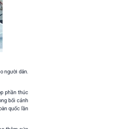
o người dân.
óp phần thúc
rong bối cảnh
toàn quốc lần