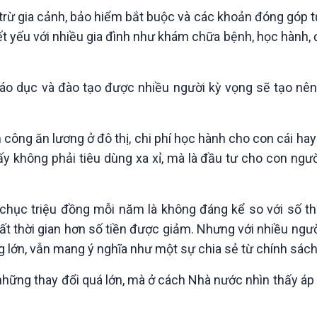
rừ gia cảnh, bảo hiểm bắt buộc và các khoản đóng góp từ
iết yếu với nhiều gia đình như khám chữa bệnh, học hành,
 giáo dục và đào tạo được nhiều người kỳ vọng sẽ tạo nê
àm công ăn lương ở đô thị, chi phí học hành cho con cái hay 
y không phải tiêu dùng xa xỉ, mà là đầu tư cho con ngườ
chục triệu đồng mỗi năm là không đáng kể so với số th
ất thời gian hơn số tiền được giảm. Nhưng với nhiều ngư
 lớn, vẫn mang ý nghĩa như một sự chia sẻ từ chính sách
hững thay đổi quá lớn, mà ở cách Nhà nước nhìn thấy áp