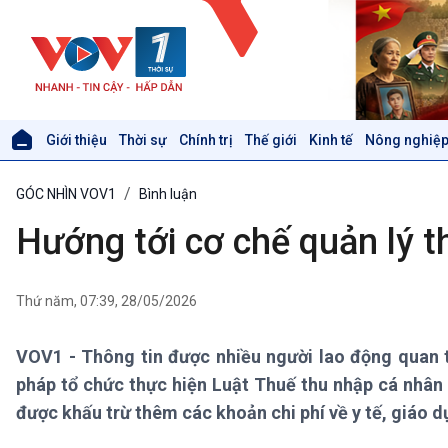
Giới thiệu
Thời sự
Chính trị
Thế giới
Kinh tế
Nông nghiệp
Giới thiệu
Thời sự
GÓC NHÌN VOV1
Bình luận
Thời sự 6h
Thời sự 12h
Hướng tới cơ chế quản lý 
Thời sự 18h
Thời sự 21h30
Bản tin
Thứ năm, 07:39, 28/05/2026
Chuyên mục
Theo dòng Thời sự
VOV1 - Thông tin được nhiều người lao động quan tâ
pháp tổ chức thực hiện Luật Thuế thu nhập cá nhân 
Xã hội
Khoa học & Công nghệ
được khấu trừ thêm các khoản chi phí về y tế, giáo dụ
Tin Đời sống & Xã hội
Tin Khoa học & Công nghệ