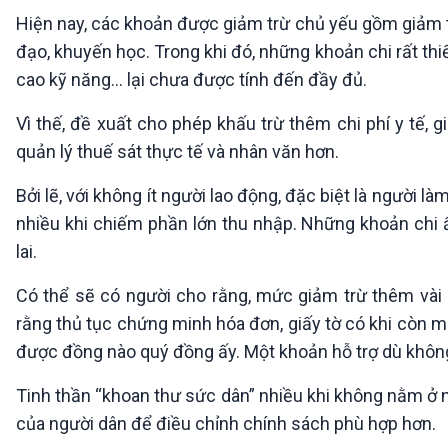
Hiện nay, các khoản được giảm trừ chủ yếu gồm giảm t
đạo, khuyến học. Trong khi đó, những khoản chi rất th
cao kỹ năng… lại chưa được tính đến đầy đủ.
Vì thế, đề xuất cho phép khấu trừ thêm chi phí y tế,
quản lý thuế sát thực tế và nhân văn hơn.
Bởi lẽ, với không ít người lao động, đặc biệt là người l
nhiều khi chiếm phần lớn thu nhập. Những khoản chi ấ
lai.
Có thể sẽ có người cho rằng, mức giảm trừ thêm vài 
rằng thủ tục chứng minh hóa đơn, giấy tờ có khi còn m
được đồng nào quý đồng ấy. Một khoản hỗ trợ dù không
Tinh thần “khoan thư sức dân” nhiều khi không nằm ở n
của người dân để điều chỉnh chính sách phù hợp hơn.