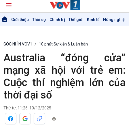
Giới thiệu
Thời sự
Chính trị
Thế giới
Kinh tế
Nông nghiệp 
GÓC NHÌN VOV1
10 phút Sự kiện & Luận bàn
Australia “đóng cửa”
mạng xã hội với trẻ em:
Giới thiệu
Thời sự
Cuộc thí nghiệm lớn của
Thời sự 6h
thời đại số
Thời sự 12h
Thời sự 18h
Thời sự 21h30
Thứ tư, 11:26, 10/12/2025
Bản tin
Chuyên mục