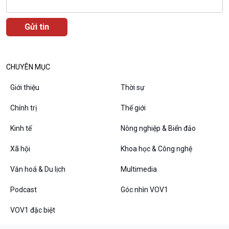
Văn hoá & Du lịch
Multimedia
Tin Văn hoá & Du lịch
Ảnh
Chát với người nổi tiếng
Video
CHUYÊN MỤC
Câu chuyện Thể thao
Infographic
E-Magazine
Giới thiệu
Thời sự
Chính trị
Thế giới
Kinh tế
Nông nghiệp & Biển đảo
Podcast
Góc nhìn VOV1
Bình luận
Xã hội
Khoa học & Công nghệ
10 phút Sự kiện - Luận bàn
Văn hoá & Du lịch
Multimedia
Câu chuyện thời sự
Dòng chảy sự kiện
Podcast
Góc nhìn VOV1
Đối thoại
Diễn đàn chủ nhật
VOV1 đặc biệt
Chuyện đêm