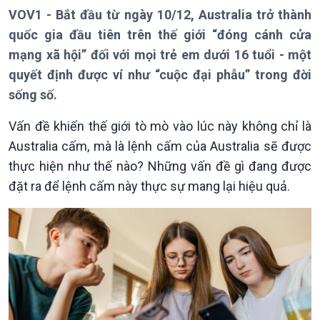
Theo dòng Thời sự
VOV1 - Bắt đầu từ ngày 10/12, Australia trở thành
quốc gia đầu tiên trên thế giới “đóng cánh cửa
mạng xã hội” đối với mọi trẻ em dưới 16 tuổi - một
Chính trị
Thế giới
quyết định được ví như “cuộc đại phẫu” trong đời
sống số.
Tin Chính trị
Tin thế giới
Chính phủ với người dân
Vấn đề quốc tế
Vấn đề khiến thế giới tò mò vào lúc này không chỉ là
Quốc hội với cử tri
Hồ sơ sự kiện quốc tế
Australia cấm, mà là lệnh cấm của Australia sẽ được
Xây dựng đảng
Thế giới & Việt Nam
Đảng trong cuộc sống
Biên cương - Một dải vững
thực hiện như thế nào? Những vấn đề gì đang được
Nhận diện sự thật
bền
đặt ra để lệnh cấm này thực sự mang lại hiệu quả.
Pháp luật và đời sống
Kinh tế
Nông nghiệp & Biển đảo
Tin Kinh tế
Tin Nông nghiệp & Biển
Trước giờ mở cửa
đảo