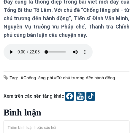
Trước giờ mở cửa
đảo
Đây cũng là thông điệp trong bài viết mới đây của
Dòng chảy Kinh tế
Mùa vàng
Tổng Bí thư Tô Lâm. Với chủ đề “Chống lãng phí - từ
Sức sống hàng Việt
Biển đảo Việt Nam
chủ trương đến hành động”, Tiến sĩ Đinh Văn Minh,
Khởi nghiệp
Tâm tình biên giới và hải
Nguyên Vụ trưởng Vụ Pháp chế, Thanh tra Chính
Tuyên chiến với gian lận
đảo
phủ cùng bàn luận câu chuyện này.
thương mại
Tìm hiểu biển, đảo Việt
Nam
Xã hội
Khoa học & Công nghệ
Tag:
#Chống lãng phí #Từ chủ trương đến hành động
Tin Đời sống & Xã hội
Tin Khoa học & Công nghệ
360 độ Sức khỏe
Kết nối công nghệ
Xem trên các nền tảng khác
Chuyển đổi Xanh
Sống chung với biến đổi
Tài nguyên và Môi trường
khí hậu
Bình luận
Chuyên gia của bạn
Xã hội chuyển động
Bước chân đến trường