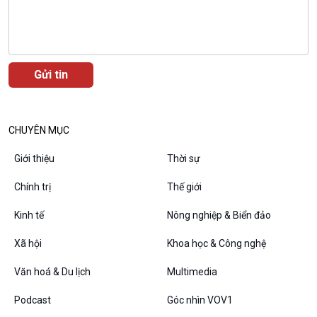
Văn hoá & Du lịch
Multimedia
Tin Văn hoá & Du lịch
Ảnh
Chát với người nổi tiếng
Video
Câu chuyện Thể thao
Infographic
CHUYÊN MỤC
E-Magazine
Giới thiệu
Thời sự
Chính trị
Thế giới
Podcast
Góc nhìn VOV1
Kinh tế
Nông nghiệp & Biển đảo
Bình luận
Xã hội
Khoa học & Công nghệ
10 phút Sự kiện - Luận bàn
Câu chuyện thời sự
Văn hoá & Du lịch
Multimedia
Dòng chảy sự kiện
Podcast
Góc nhìn VOV1
Đối thoại