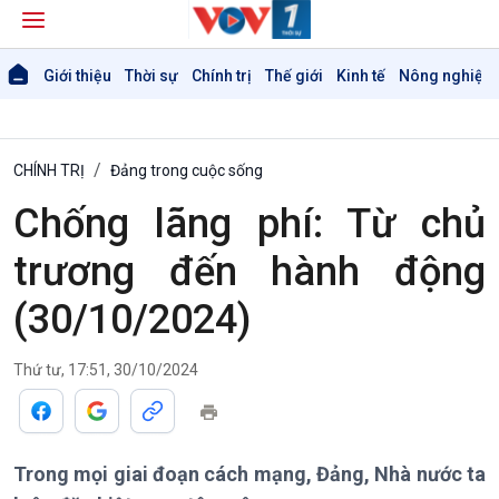
Giới thiệu
Thời sự
Chính trị
Thế giới
Kinh tế
Nông nghiệp 
CHÍNH TRỊ
Đảng trong cuộc sống
Chống lãng phí: Từ chủ
trương đến hành động
(30/10/2024)
Giới thiệu
Thời sự
Thời sự 6h
Thứ tư, 17:51, 30/10/2024
Thời sự 12h
Thời sự 18h
Thời sự 21h30
Bản tin
Trong mọi giai đoạn cách mạng, Đảng, Nhà nước ta
Chuyên mục