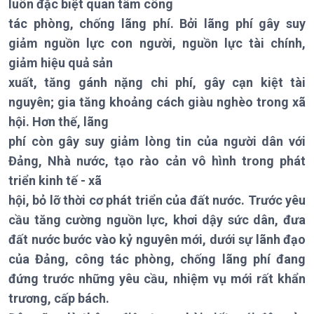
luôn đặc biệt quan tâm công
Theo dòng Thời sự
tác phòng, chống lãng phí. Bởi lãng phí gây suy
giảm nguồn lực con người, nguồn lực tài chính,
giảm hiệu quả sản
Chính trị
Thế giới
xuất, tăng gánh nặng chi phí, gây cạn kiệt tài
nguyên; gia tăng khoảng cách giàu nghèo trong xã
Tin Chính trị
Tin thế giới
Chính phủ với người dân
Vấn đề quốc tế
hội. Hơn thế, lãng
Quốc hội với cử tri
Hồ sơ sự kiện quốc tế
phí còn gây suy giảm lòng tin của người dân với
Xây dựng đảng
Thế giới & Việt Nam
Đảng, Nhà nước, tạo rào cản vô hình trong phát
Đảng trong cuộc sống
Biên cương - Một dải vững
triển kinh tế - xã
Nhận diện sự thật
bền
hội, bỏ lỡ thời cơ phát triển của đất nước. Trước yêu
Pháp luật và đời sống
cầu tăng cường nguồn lực, khơi dậy sức dân, đưa
đất nước bước vào kỷ nguyên mới, dưới sự lãnh đạo
của Đảng, công tác phòng, chống lãng phí đang
đứng trước những yêu cầu, nhiệm vụ mới rất khẩn
Kinh tế
Nông nghiệp & Biển đảo
trương, cấp bách.
Tin Kinh tế
Tin Nông nghiệp & Biển