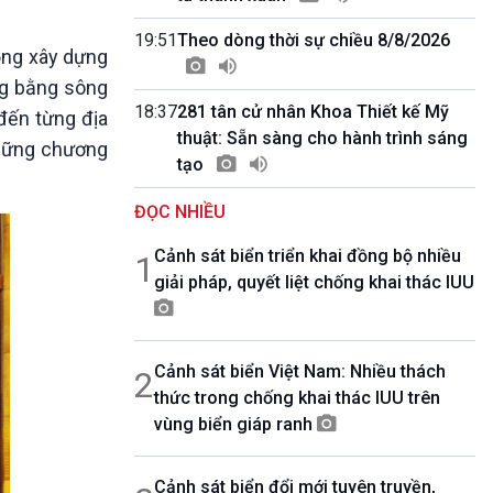
10 phút Sự kiện - Luận bàn
Câu chuyện thời sự
19:51
Theo dòng thời sự chiều 8/8/2026
vọng xây dựng
Dòng chảy sự kiện
ng bằng sông
Đối thoại
18:37
281 tân cử nhân Khoa Thiết kế Mỹ
Diễn đàn chủ nhật
 đến từng địa
thuật: Sẵn sàng cho hành trình sáng
Chuyện đêm
những chương
tạo
ĐỌC NHIỀU
Cảnh sát biển triển khai đồng bộ nhiều
1
giải pháp, quyết liệt chống khai thác IUU
Cảnh sát biển Việt Nam: Nhiều thách
2
thức trong chống khai thác IUU trên
vùng biển giáp ranh
Cảnh sát biển đổi mới tuyên truyền,