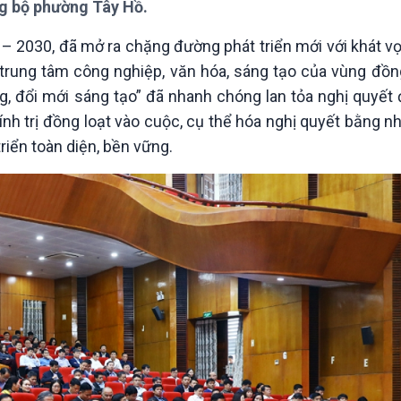
ng bộ phường Tây Hồ.
Chát với người nổi tiếng
Video
Câu chuyện Thể thao
Infographic
5 – 2030, đã mở ra chặng đường phát triển mới với khát 
E-Magazine
 trung tâm công nghiệp, văn hóa, sáng tạo của vùng đồ
ng, đổi mới sáng tạo” đã nhanh chóng lan tỏa nghị quyết
nh trị đồng loạt vào cuộc, cụ thể hóa nghị quyết bằng 
triển toàn diện, bền vững.