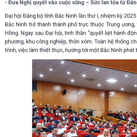
- Đưa Nghị quyết vào cuộc sống – Sức lan tỏa từ Đả
360 độ Sức khỏe
Kết nối công nghệ
Chuyển đổi Xanh
Sống chung với biến đổi
Đại hội Đảng bộ tỉnh Bắc Ninh lần thứ I, nhiệm kỳ 202
Tài nguyên và Môi trường
khí hậu
Bắc Ninh trở thành thành phố trực thuộc Trung ương,
Chuyên gia của bạn
Xã hội chuyển động
Hồng. Ngay sau Đại hội, tinh thần “quyết liệt hành độ
Bước chân đến trường
phương, khu công nghiệp, thôn xóm. Toàn hệ thống chí
trình, việc làm thiết thực, hướng tới một Bắc Ninh phát 
VOV1 đặc biệt
Thanh âm ký sự
Chân dung cuộc sống
Các chương trình đặc biệt