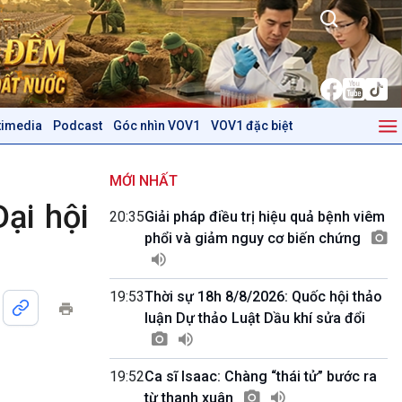
timedia
Podcast
Góc nhìn VOV1
VOV1 đặc biệt
Kinh tế
Nông nghiệp & Biển đảo
Tin Kinh tế
Tin Nông nghiệp & Biển
MỚI NHẤT
Trước giờ mở cửa
đảo
ại hội
20:35
Giải pháp điều trị hiệu quả bệnh viêm
Dòng chảy Kinh tế
Mùa vàng
phổi và giảm nguy cơ biến chứng
Sức sống hàng Việt
Biển đảo Việt Nam
Khởi nghiệp
Tâm tình biên giới và hải
Tuyên chiến với gian lận
đảo
19:53
Thời sự 18h 8/8/2026: Quốc hội thảo
thương mại
Tìm hiểu biển, đảo Việt
luận Dự thảo Luật Dầu khí sửa đổi
Nam
Podcast
Góc nhìn VOV1
19:52
Ca sĩ Isaac: Chàng “thái tử” bước ra
Bình luận
từ thanh xuân