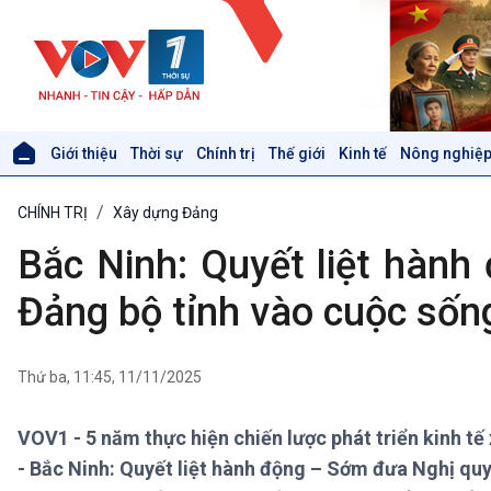
Giới thiệu
Thời sự
Chính trị
Thế giới
Kinh tế
Nông nghiệp
Giới thiệu
Thời sự
CHÍNH TRỊ
Xây dựng Đảng
Thời sự 6h
Thời sự 12h
Bắc Ninh: Quyết liệt hành
Thời sự 18h
Thời sự 21h30
Đảng bộ tỉnh vào cuộc sốn
Bản tin
Chuyên mục
Theo dòng Thời sự
Thứ ba, 11:45, 11/11/2025
VOV1 - 5 năm thực hiện chiến lược phát triển kinh tế
Xã hội
Khoa học & Công nghệ
- Bắc Ninh: Quyết liệt hành động – Sớm đưa Nghị quyế
Tin Đời sống & Xã hội
Tin Khoa học & Công nghệ