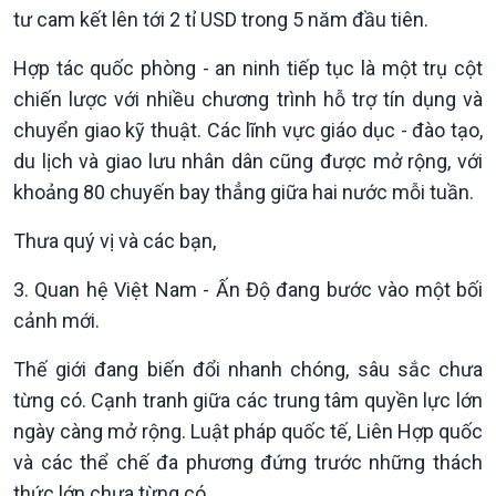
tư cam kết lên tới 2 tỉ USD trong 5 năm đầu tiên.
Xã hội
Khoa học & Công nghệ
Hợp tác quốc phòng - an ninh tiếp tục là một trụ cột
Tin Đời sống & Xã hội
Tin Khoa học & Công nghệ
chiến lược với nhiều chương trình hỗ trợ tín dụng và
360 độ Sức khỏe
Kết nối công nghệ
chuyển giao kỹ thuật. Các lĩnh vực giáo dục - đào tạo,
Chuyển đổi Xanh
Sống chung với biến đổi
du lịch và giao lưu nhân dân cũng được mở rộng, với
Tài nguyên và Môi trường
khí hậu
khoảng 80 chuyến bay thẳng giữa hai nước mỗi tuần.
Chuyên gia của bạn
Xã hội chuyển động
Thưa quý vị và các bạn,
Bước chân đến trường
3. Quan hệ Việt Nam - Ấn Độ đang bước vào một bối
cảnh mới.
Thế giới đang biến đổi nhanh chóng, sâu sắc chưa
từng có. Cạnh tranh giữa các trung tâm quyền lực lớn
ngày càng mở rộng. Luật pháp quốc tế, Liên Hợp quốc
và các thể chế đa phương đứng trước những thách
thức lớn chưa từng có.