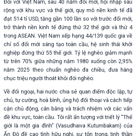
Đối với Việt Nam, sau 40 năm đổi mới, hội nhập sâu
rộng với khu vực và thế giới, quy mô nền kinh tế đã
đạt 514 tỉ USD, tăng gần 100 lần so với trước đổi mới,
trở thành nền kinh tế đứng thứ 32 thế giới và thứ 4
trong ASEAN. Việt Nam xếp hạng 44/139 quốc gia về
chỉ số đổi mới sáng tạo toàn cầu, hệ sinh thái khởi
nghiệp đứng thứ 55 thế giới. Tỷ lệ nghèo giảm mạnh
từ trên 70% giữa những năm 1980 xuống còn 2,95%
năm 2025 theo chuẩn nghèo đa chiều, đưa hàng
chục triệu người thoát khỏi đói nghèo.
Về đối ngoại, hai nước chia sẻ quan điểm độc lập, tự
chủ, tự cường, hoà bình, ủng hộ đối thoại và cách tiếp
cận chủ động, cân bằng và trách nhiệm với các vấn
đề khu vực, toàn cầu. Tôi rất ấn tượng với triết lý "Thế
giới là một gia đình" (Vasudhaiva Kutumbakam) của
Ấn Độ đề cao tình hữu nghị, sự tôn trọng, tinh thần