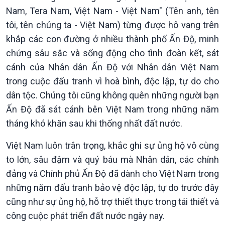
Chính trị
Thế giới
Nam, Tera Nam, Việt Nam - Việt Nam" (Tên anh, tên
Tin Chính trị
Tin thế giới
tôi, tên chúng ta - Việt Nam) từng được hô vang trên
Chính phủ với người dân
Vấn đề quốc tế
khắp các con đường ở nhiều thành phố Ấn Độ, minh
Quốc hội với cử tri
Hồ sơ sự kiện quốc tế
chứng sâu sắc và sống động cho tình đoàn kết, sát
Xây dựng đảng
Thế giới & Việt Nam
cánh của Nhân dân Ấn Độ với Nhân dân Việt Nam
Đảng trong cuộc sống
Biên cương - Một dải vững
trong cuộc đấu tranh vì hoà bình, độc lập, tự do cho
Nhận diện sự thật
bền
Pháp luật và đời sống
dân tộc. Chúng tôi cũng không quên những người bạn
Ấn Độ đã sát cánh bên Việt Nam trong những năm
tháng khó khăn sau khi thống nhất đất nước.
Việt Nam luôn trân trọng, khắc ghi sự ủng hộ vô cùng
to lớn, sâu đậm và quý báu mà Nhân dân, các chính
đảng và Chính phủ Ấn Độ đã dành cho Việt Nam trong
những năm đấu tranh bảo vệ độc lập, tự do trước đây
cũng như sự ủng hộ, hỗ trợ thiết thực trong tái thiết và
công cuộc phát triển đất nước ngày nay.