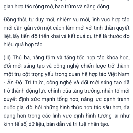
gian hợp tác rộng mở, bao trùm và năng động.
Bình luận
10 phút Sự kiện - Luận bàn
Đồng thời, tư duy mới, nhiệm vụ mới, lĩnh vực hợp tác
Câu chuyện thời sự
mới cần gắn với một cách làm mới với tinh thần quyết
Dòng chảy sự kiện
Đối thoại
liệt, lấy tiến độ triển khai và kết quả cụ thể là thước đo
Diễn đàn chủ nhật
hiệu quả hợp tác.
Chuyện đêm
(iii) Thứ ba, nâng tầm và tăng tốc hợp tác khoa học,
đổi mới sáng tạo và công nghệ chiến lược trở thành
một trụ cột trọng yếu trong quan hệ hợp tác Việt Nam
- Ấn Độ. Tri thức, công nghệ và đổi mới sáng tạo đã
trở thành động lực chính của tăng trưởng, nhân tố mới
quyết định sức mạnh tổng hợp, năng lực cạnh tranh
quốc gia; đòi hỏi những hình thức hợp tác sâu hơn, đa
dạng hơn trong các lĩnh vực định hình tương lai như
kinh tế số, dữ liệu, bán dẫn và trí tuệ nhân tạo.