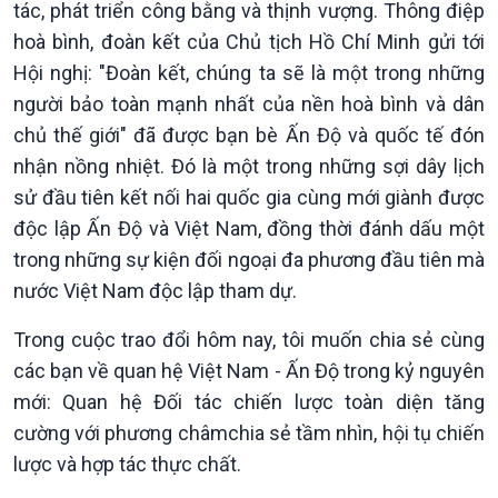
Giới thiệu
Thời sự
tác, phát triển công bằng và thịnh vượng. Thông điệp
Thời sự 6h
hoà bình, đoàn kết của Chủ tịch Hồ Chí Minh gửi tới
Thời sự 12h
Hội nghị: "Đoàn kết, chúng ta sẽ là một trong những
Thời sự 18h
người bảo toàn mạnh nhất của nền hoà bình và dân
Thời sự 21h30
chủ thế giới" đã được bạn bè Ấn Độ và quốc tế đón
Bản tin
nhận nồng nhiệt. Đó là một trong những sợi dây lịch
Chuyên mục
sử đầu tiên kết nối hai quốc gia cùng mới giành được
Theo dòng Thời sự
độc lập Ấn Độ và Việt Nam, đồng thời đánh dấu một
trong những sự kiện đối ngoại đa phương đầu tiên mà
nước Việt Nam độc lập tham dự.
Trong cuộc trao đổi hôm nay, tôi muốn chia sẻ cùng
các bạn về quan hệ Việt Nam - Ấn Độ trong kỷ nguyên
mới: Quan hệ Đối tác chiến lược toàn diện tăng
cường với phương châmchia sẻ tầm nhìn, hội tụ chiến
lược và hợp tác thực chất.