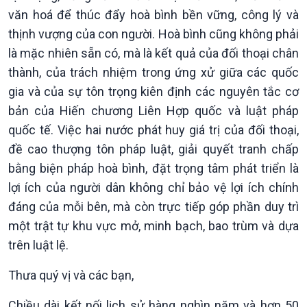
VOV1 đặc biệt
văn hoá để thúc đẩy hoà bình bền vững, công lý và
Thanh âm ký sự
thịnh vượng của con người. Hoà bình cũng không phải
Chân dung cuộc sống
là mặc nhiên sẵn có, mà là kết quả của đối thoại chân
Các chương trình đặc biệt
thành, của trách nhiệm trong ứng xử giữa các quốc
gia và của sự tôn trọng kiên định các nguyên tắc cơ
bản của Hiến chương Liên Hợp quốc và luật pháp
quốc tế. Việc hai nước phát huy giá trị của đối thoại,
đề cao thượng tôn pháp luật, giải quyết tranh chấp
bằng biện pháp hoà bình, đặt trọng tâm phát triển là
lợi ích của người dân không chỉ bảo vệ lợi ích chính
đáng của mỗi bên, mà còn trực tiếp góp phần duy trì
một trật tự khu vực mở, minh bạch, bao trùm và dựa
trên luật lệ.
Thưa quý vị và các bạn,
Chiều dài kết nối lịch sử hàng nghìn năm và hơn 50