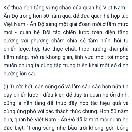
Kế thừa nền tảng vững chắc của quan hệ Việt Nam -
Ấn Độ trong hơn 50 năm qua, để đưa quan hệ hợp tác
Văn hoá & Du lịch
Multimedia
Việt Nam - Ấn Độ sang một giai đoạn mới ở tầm mức
Tin Văn hoá & Du lịch
Ảnh
mới - quan hệ Đối tác chiến lược toàn diện tăng
Chát với người nổi tiếng
Video
Câu chuyện Thể thao
Infographic
cường với phương châm chia sẻ tầm nhìn, hội tụ
E-Magazine
chiến lược, hợp tác thực chất, theo hướng khai phá
tiềm năng, mở ra không gian, lĩnh vực mới, tôi mong
muốn chúng ta cùng tập trung triển khai một số định
hướng lớn sau:
(i) Trước hết, cần củng cố và làm sâu sắc hơn nữa tin
cậy chiến lược - điều kiện để duy trì quan hệ ổn định,
cũng là nền tảng để thúc đẩy hợp tác hiệu quả và
cùng ứng phó với các thách thức chung. Hơn 50 năm
qua, quan hệ Việt Nam - Ấn Độ đã là một mối quan hệ
đặc biệt, "trong sáng như bầu trời không gợn bóng