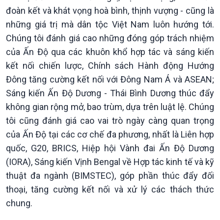
đoàn kết và khát vọng hoà bình, thịnh vượng - cũng là
Kinh tế
Nông nghiệp & Biển đảo
những giá trị mà dân tộc Việt Nam luôn hướng tới.
Tin Kinh tế
Tin Nông nghiệp & Biển
Trước giờ mở cửa
đảo
Chúng tôi đánh giá cao những đóng góp trách nhiệm
Dòng chảy Kinh tế
Mùa vàng
của Ấn Độ qua các khuôn khổ hợp tác và sáng kiến
Sức sống hàng Việt
Biển đảo Việt Nam
kết nối chiến lược, Chính sách Hành động Hướng
Khởi nghiệp
Tâm tình biên giới và hải
Đông tăng cường kết nối với Đông Nam Á và ASEAN;
Tuyên chiến với gian lận
đảo
Sáng kiến Ấn Độ Dương - Thái Bình Dương thúc đẩy
thương mại
Tìm hiểu biển, đảo Việt
không gian rộng mở, bao trùm, dựa trên luật lệ. Chúng
Nam
tôi cũng đánh giá cao vai trò ngày càng quan trọng
của Ấn Độ tại các cơ chế đa phương, nhất là Liên hợp
quốc, G20, BRICS, Hiệp hội Vành đai Ấn Độ Dương
(IORA), Sáng kiến Vịnh Bengal về Hợp tác kinh tế và kỹ
thuật đa ngành (BIMSTEC), góp phần thúc đẩy đối
thoại, tăng cường kết nối và xử lý các thách thức
chung.