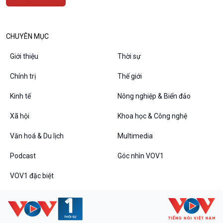
Bình luận
10 phút Sự kiện - Luận bàn
Câu chuyện thời sự
CHUYÊN MỤC
Dòng chảy sự kiện
Giới thiệu
Thời sự
Đối thoại
Diễn đàn chủ nhật
Chính trị
Thế giới
Chuyện đêm
Kinh tế
Nông nghiệp & Biển đảo
Xã hội
Khoa học & Công nghệ
Văn hoá & Du lịch
Multimedia
Podcast
Góc nhìn VOV1
VOV1 đặc biệt
VOV1 đặc biệt
Thanh âm ký sự
Chân dung cuộc sống