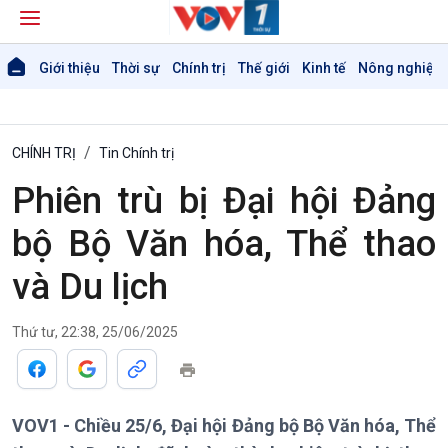
Giới thiệu
Thời sự
Chính trị
Thế giới
Kinh tế
Nông nghiệp 
CHÍNH TRỊ
Tin Chính trị
Phiên trù bị Đại hội Đảng
bộ Bộ Văn hóa, Thể thao
và Du lịch
Thứ tư, 22:38, 25/06/2025
Giới thiệu
Thời sự
Thời sự 6h
VOV1 - Chiều 25/6, Đại hội Đảng bộ Bộ Văn hóa, Thể
Thời sự 12h