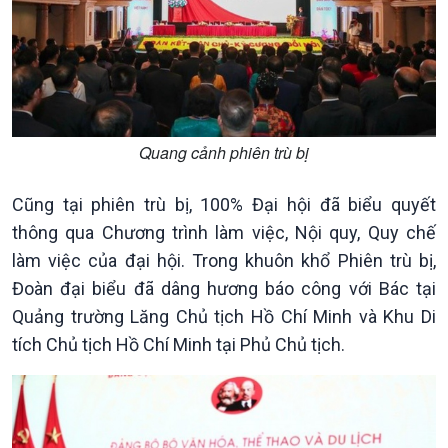
Nhận diện sự thật
bền
Pháp luật và đời sống
Quang cảnh phiên trù bị
Cũng tại phiên trù bị, 100% Đại hội đã biểu quyết
thông qua Chương trình làm việc, Nội quy, Quy chế
Kinh tế
Nông nghiệp & Biển đảo
làm việc của đại hội. Trong khuôn khổ Phiên trù bị,
Tin Kinh tế
Tin Nông nghiệp & Biển
Đoàn đại biểu đã dâng hương báo công với Bác tại
Trước giờ mở cửa
đảo
Quảng trường Lăng Chủ tịch Hồ Chí Minh và Khu Di
Dòng chảy Kinh tế
Mùa vàng
tích Chủ tịch Hồ Chí Minh tại Phủ Chủ tịch.
Sức sống hàng Việt
Biển đảo Việt Nam
Khởi nghiệp
Tâm tình biên giới và hải
Tuyên chiến với gian lận
đảo
thương mại
Tìm hiểu biển, đảo Việt
Nam