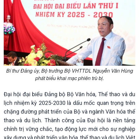
Xã hội
Khoa học & Công nghệ
Bí thư Đảng ủy, Bộ trưởng Bộ VHTTDL Nguyễn Văn Hùng
Tin Đời sống & Xã hội
Tin Khoa học & Công nghệ
phát biểu khai mạc phiên trù bị.
360 độ Sức khỏe
Kết nối công nghệ
Chuyển đổi Xanh
Sống chung với biến đổi
Đại hội đại biểu Đảng bộ Bộ Văn hóa, Thể thao và du
Tài nguyên và Môi trường
khí hậu
Chuyên gia của bạn
lịch nhiệm kỳ 2025-2030 là dấu mốc quan trọng trên
Xã hội chuyển động
chặng đường phát triển của Bộ và ngành Văn hóa thể
Bước chân đến trường
thao và du lịch. Thành công của Đại hội là nền tảng
chính trị vững chắc, tạo động lực mới cho sự nghiệp
xây dựng và phát triển văn hóa, thể thao và du lịch Việt