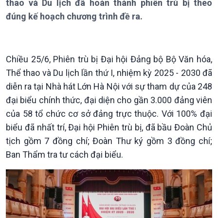
thao và Du lịch đã hoàn thành phiên trù bị theo
Thời sự 18h
đúng kế hoạch chương trình đề ra.
Thời sự 21h30
Bản tin
Chuyên mục
Theo dòng Thời sự
Chiều 25/6, Phiên trù bị Đại hội Đảng bộ Bộ Văn hóa,
Thể thao và Du lịch lần thứ I, nhiệm kỳ 2025 - 2030 đã
diễn ra tại Nhà hát Lớn Hà Nội với sự tham dự của 248
đại biểu chính thức, đại diện cho gần 3.000 đảng viên
của 58 tổ chức cơ sở đảng trực thuộc. Với 100% đại
biểu đã nhất trí, Đại hội Phiên trù bị, đã bầu Đoàn Chủ
tịch gồm 7 đồng chí; Đoàn Thư ký gồm 3 đồng chí;
Chính trị
Thế giới
Ban Thẩm tra tư cách đại biểu.
Tin Chính trị
Tin thế giới
Chính phủ với người dân
Vấn đề quốc tế
Quốc hội với cử tri
Hồ sơ sự kiện quốc tế
Xây dựng đảng
Thế giới & Việt Nam
Đảng trong cuộc sống
Biên cương - Một dải vững