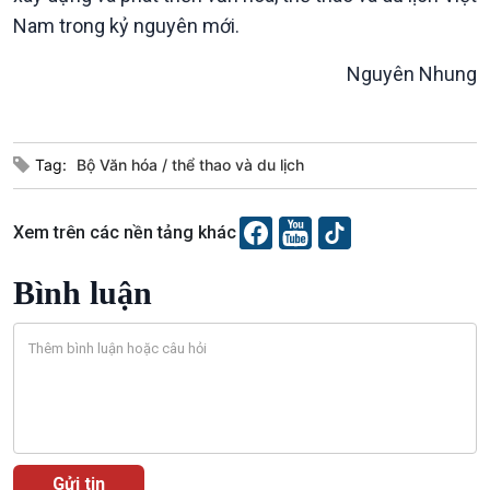
Nam trong kỷ nguyên mới.
Nguyên Nhung
Văn hoá & Du lịch
Multimedia
Tag:
Bộ Văn hóa
thể thao và du lịch
Tin Văn hoá & Du lịch
Ảnh
Chát với người nổi tiếng
Video
Câu chuyện Thể thao
Infographic
Xem trên các nền tảng khác
E-Magazine
Bình luận
Podcast
Góc nhìn VOV1