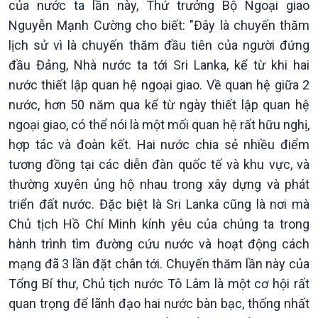
của nước ta lần này, Thứ trưởng Bộ Ngoại giao
Tài nguyên và Môi trường
khí hậu
Nguyễn Mạnh Cường cho biết: "Đây là chuyến thăm
Chuyên gia của bạn
lịch sử vì là chuyến thăm đầu tiên của người đứng
Xã hội chuyển động
đầu Đảng, Nhà nước ta tới Sri Lanka, kể từ khi hai
Bước chân đến trường
nước thiết lập quan hệ ngoại giao. Về quan hệ giữa 2
nước, hơn 50 năm qua kể từ ngày thiết lập quan hệ
ngoại giao, có thể nói là một mối quan hệ rất hữu nghị,
hợp tác và đoàn kết. Hai nước chia sẻ nhiều điểm
tương đồng tại các diễn đàn quốc tế và khu vực, và
thường xuyên ủng hộ nhau trong xây dựng và phát
triển đất nước. Đặc biệt là Sri Lanka cũng là nơi mà
Chủ tịch Hồ Chí Minh kính yêu của chúng ta trong
hành trình tìm đường cứu nước và hoạt động cách
mạng đã 3 lần đặt chân tới. Chuyến thăm lần này của
Tổng Bí thư, Chủ tịch nước Tô Lâm là một cơ hội rất
quan trọng để lãnh đạo hai nước bàn bạc, thống nhất