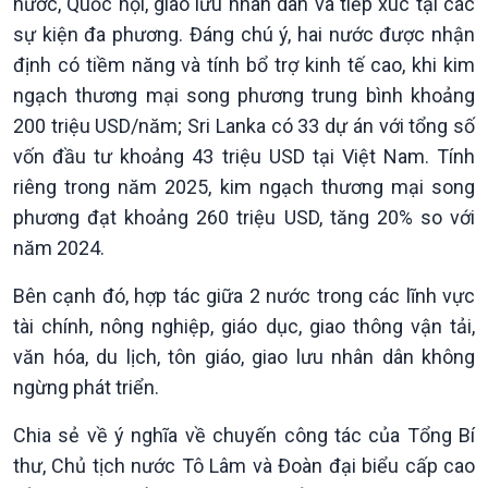
nước, Quốc hội, giao lưu nhân dân và tiếp xúc tại các
Nam
sự kiện đa phương. Đáng chú ý, hai nước được nhận
định có tiềm năng và tính bổ trợ kinh tế cao, khi kim
ngạch thương mại song phương trung bình khoảng
200 triệu USD/năm; Sri Lanka có 33 dự án với tổng số
vốn đầu tư khoảng 43 triệu USD tại Việt Nam. Tính
riêng trong năm 2025, kim ngạch thương mại song
phương đạt khoảng 260 triệu USD, tăng 20% so với
năm 2024.
Bên cạnh đó, hợp tác giữa 2 nước trong các lĩnh vực
tài chính, nông nghiệp, giáo dục, giao thông vận tải,
văn hóa, du lịch, tôn giáo, giao lưu nhân dân không
ngừng phát triển.
Xã hội
Khoa học & Công nghệ
Tin Đời sống & Xã hội
Tin Khoa học & Công nghệ
Chia sẻ về ý nghĩa về chuyến công tác của Tổng Bí
360 độ Sức khỏe
Kết nối công nghệ
thư, Chủ tịch nước Tô Lâm và Đoàn đại biểu cấp cao
Chuyển đổi Xanh
Sống chung với biến đổi