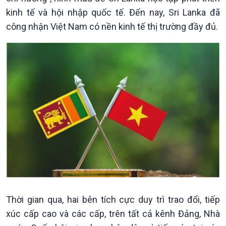
kinh tế và hội nhập quốc tế. Đến nay, Sri Lanka đã
công nhận Việt Nam có nền kinh tế thị trường đầy đủ.
Kinh tế
Nông nghiệp & Biển đảo
Tin Kinh tế
Tin Nông nghiệp & Biển
Trước giờ mở cửa
đảo
Dòng chảy Kinh tế
Mùa vàng
Sức sống hàng Việt
Biển đảo Việt Nam
Khởi nghiệp
Tâm tình biên giới và hải
Thời gian qua, hai bên tích cực duy trì trao đổi, tiếp
Tuyên chiến với gian lận
đảo
xúc cấp cao và các cấp, trên tất cả kênh Đảng, Nhà
thương mại
Tìm hiểu biển, đảo Việt