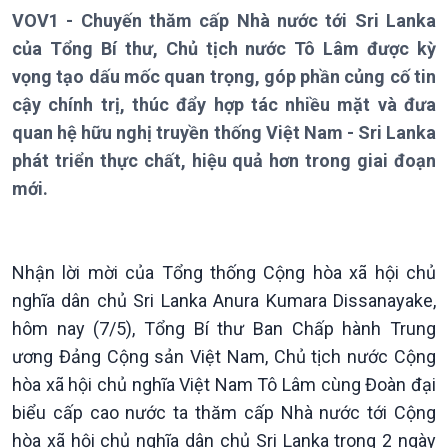
VOV1 - Chuyến thăm cấp Nhà nước tới Sri Lanka
của Tổng Bí thư, Chủ tịch nước Tô Lâm được kỳ
vọng tạo dấu mốc quan trọng, góp phần củng cố tin
Giới thiệu
Thời sự
cậy chính trị, thúc đẩy hợp tác nhiều mặt và đưa
Thời sự 6h
quan hệ hữu nghị truyền thống Việt Nam - Sri Lanka
Thời sự 12h
phát triển thực chất, hiệu quả hơn trong giai đoạn
Thời sự 18h
Thời sự 21h30
mới.
Bản tin
Chuyên mục
Theo dòng Thời sự
Nhận lời mời của Tổng thống Cộng hòa xã hội chủ
nghĩa dân chủ Sri Lanka Anura Kumara Dissanayake,
hôm nay (7/5), Tổng Bí thư Ban Chấp hành Trung
ương Đảng Cộng sản Việt Nam, Chủ tịch nước Cộng
hòa xã hội chủ nghĩa Việt Nam Tô Lâm cùng Đoàn đại
biểu cấp cao nước ta thăm cấp Nhà nước tới Cộng
hòa xã hội chủ nghĩa dân chủ Sri Lanka trong 2 ngày