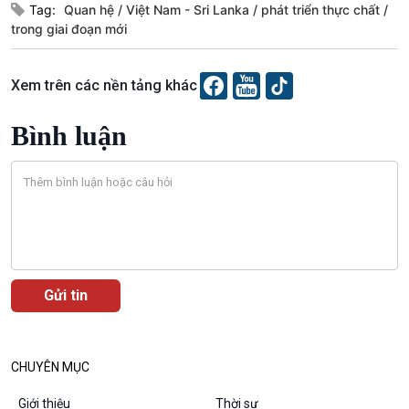
Tag:
Quan hệ
Việt Nam - Sri Lanka
phát triển thực chất
Podcast
Góc nhìn VOV1
trong giai đoạn mới
Bình luận
10 phút Sự kiện - Luận bàn
Xem trên các nền tảng khác
Câu chuyện thời sự
Dòng chảy sự kiện
Bình luận
Đối thoại
Diễn đàn chủ nhật
Chuyện đêm
CHUYÊN MỤC
Giới thiệu
Thời sự