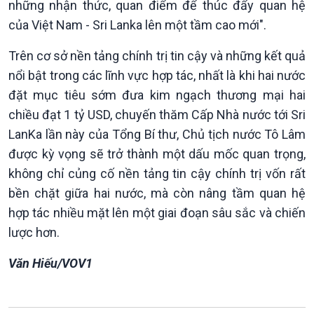
Văn hoá & Du lịch
Multimedia
những nhận thức, quan điểm để thúc đẩy quan hệ
Tin Văn hoá & Du lịch
Ảnh
của Việt Nam - Sri Lanka lên một tầm cao mới".
Chát với người nổi tiếng
Video
Trên cơ sở nền tảng chính trị tin cậy và những kết quả
Câu chuyện Thể thao
Infographic
E-Magazine
nổi bật trong các lĩnh vực hợp tác, nhất là khi hai nước
đặt mục tiêu sớm đưa kim ngạch thương mại hai
chiều đạt 1 tỷ USD, chuyến thăm Cấp Nhà nước tới Sri
LanKa lần này của Tổng Bí thư, Chủ tịch nước Tô Lâm
được kỳ vọng sẽ trở thành một dấu mốc quan trọng,
không chỉ củng cố nền tảng tin cậy chính trị vốn rất
bền chặt giữa hai nước, mà còn nâng tầm quan hệ
hợp tác nhiều mặt lên một giai đoạn sâu sắc và chiến
lược hơn.
Văn Hiếu/VOV1