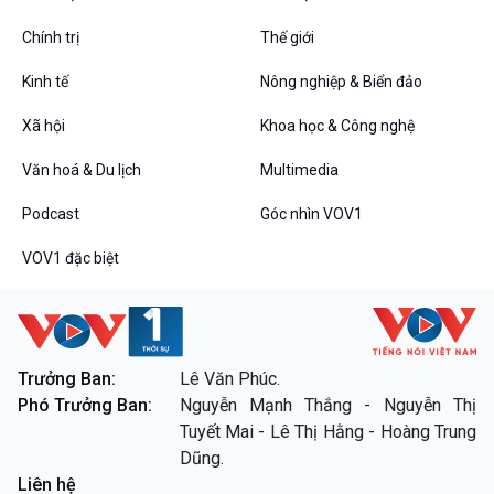
Chính trị
Thế giới
Kinh tế
Nông nghiệp & Biển đảo
VOV1 đặc biệt
Xã hội
Khoa học & Công nghệ
Thanh âm ký sự
Văn hoá & Du lịch
Multimedia
Chân dung cuộc sống
Các chương trình đặc biệt
Podcast
Góc nhìn VOV1
VOV1 đặc biệt
Trưởng Ban:
Lê Văn Phúc.
Phó Trưởng Ban:
Nguyễn Mạnh Thắng - Nguyễn Thị
Tuyết Mai - Lê Thị Hằng - Hoàng Trung
Dũng.
Liên hệ