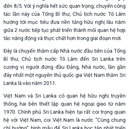
đến 8/5. Với ý nghĩa hết sức quan trọng, chuyến công
tác lần này của Tổng Bí thư, Chủ tịch nước Tô Lâm
hướng tới mục tiêu đưa nền tảng hữu nghị lâu năm
giữa 2 nước tiếp tục phát triển thành mối quan hệ hợp
tác năng động và thực chất hơn trong giai đoạn mới.
Chính trị
Thế giới
Đây là chuyến thăm cấp Nhà nước đầu tiên của Tổng
Tin Chính trị
Tin thế giới
Bí thư, Chủ tịch nước Tô Lâm đến Sri Lanka trên
Chính phủ với người dân
Vấn đề quốc tế
cương vị người đứng đầu Đảng, Nhà nước, lần gần
Quốc hội với cử tri
Hồ sơ sự kiện quốc tế
đây nhất một nguyên thủ quốc gia Việt Nam thăm Sri
Xây dựng đảng
Thế giới & Việt Nam
Lanka là vào năm 2011.
Đảng trong cuộc sống
Biên cương - Một dải vững
Nhận diện sự thật
bền
Việt Nam và Sri Lanka có quan hệ hữu nghị truyền
Pháp luật và đời sống
thống, hai bên thiết lập quan hệ ngoại giao từ năm
1970. Chính phủ Sri Lanka hiện tại rất coi trọng quan
hệ với Việt Nam, coi Việt Nam là nước “Cùng chung
chí hướng”, hình mẫu để Sri Lanka học tập phát triển