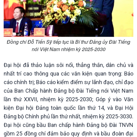
Đồng chí Đỗ Tiến Sỹ tiếp tục là Bí thư Đảng ủy Đài Tiếng
nói Việt Nam nhiệm kỳ 2025-2030
Đại hội đã thảo luận sôi nổi, thẳng thắn, dân chủ và
Chính trị
Thế giới
nhất trí cao thông qua các văn kiện quan trọng: Báo
Tin Chính trị
Tin thế giới
cáo chính trị; Báo cáo kiểm điểm sự lãnh đạo, chỉ đạo
Chính phủ với người dân
Vấn đề quốc tế
Quốc hội với cử tri
Hồ sơ sự kiện quốc tế
của Ban Chấp hành Đảng bộ Đài Tiếng nói Việt Nam
Xây dựng đảng
Thế giới & Việt Nam
lần thứ XXVII, nhiệm kỳ 2025-2030; Góp ý vào Văn
Đảng trong cuộc sống
Biên cương - Một dải vững
kiện Đại hội Đảng toàn quốc lần thứ 14, và Đại Hội
Nhận diện sự thật
bền
Đảng bộ Chính phủ lần thứ nhất, nhiệm kỳ 2025-3030.
Pháp luật và đời sống
Đại hội cũng bầu Ban chấp hành Đảng bộ Đài TNVN
gồm 25 đồng chí đảm bảo quy định và bầu đoàn đại