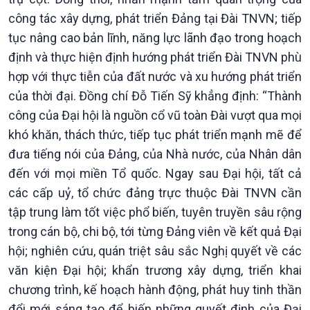
công tác xây dựng, phát triển Đảng tại Đài TNVN; tiếp
tục nâng cao bản lĩnh, năng lực lãnh đạo trong hoạch
định và thực hiện định hướng phát triển Đài TNVN phù
hợp với thực tiễn của đất nước và xu hướng phát triển
Văn hoá & Du lịch
Multimedia
của thời đại. Đồng chí Đỗ Tiến Sỹ khẳng định: “Thành
Tin Văn hoá & Du lịch
Ảnh
công của Đại hội là nguồn cổ vũ toàn Đài vượt qua mọi
Chát với người nổi tiếng
Video
khó khăn, thách thức, tiếp tục phát triển mạnh mẽ để
Câu chuyện Thể thao
Infographic
đưa tiếng nói của Đảng, của Nhà nước, của Nhân dân
E-Magazine
đến với mọi miền Tổ quốc. Ngay sau Đại hội, tất cả
các cấp uỷ, tổ chức đảng trực thuộc Đài TNVN cần
tập trung làm tốt việc phổ biến, tuyên truyền sâu rộng
trong cán bộ, chi bộ, tới từng Đảng viên về kết quả Đại
hội; nghiên cứu, quán triệt sâu sắc Nghị quyết về các
văn kiện Đại hội; khẩn trương xây dựng, triển khai
chương trình, kế hoạch hành động, phát huy tinh thần
đổi mới sáng tạo để biến những quyết định của Đại