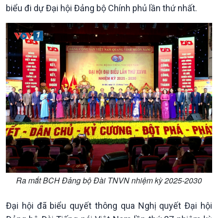
biểu đi dự Đại hội Đảng bộ Chính phủ lần thứ nhất.
Kinh tế
Nông nghiệp & Biển đảo
Tin Kinh tế
Tin Nông nghiệp & Biển
Ra mắt BCH Đảng bộ Đài TNVN nhiệm kỳ 2025-2030
Trước giờ mở cửa
đảo
Dòng chảy Kinh tế
Mùa vàng
Đại hội đã biểu quyết thông qua Nghị quyết Đại hội
Sức sống hàng Việt
Biển đảo Việt Nam