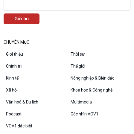
CHUYÊN MỤC
Giới thiệu
Thời sự
Chính trị
Thế giới
Kinh tế
Nông nghiệp & Biển đảo
VOV1 đặc biệt
Thanh âm ký sự
Xã hội
Khoa học & Công nghệ
Chân dung cuộc sống
Văn hoá & Du lịch
Multimedia
Các chương trình đặc biệt
Podcast
Góc nhìn VOV1
VOV1 đặc biệt