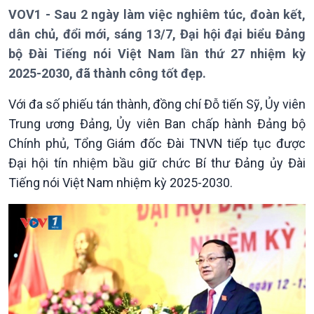
VOV1 - Sau 2 ngày làm việc nghiêm túc, đoàn kết,
dân chủ, đổi mới, sáng 13/7, Đại hội đại biểu Đảng
bộ Đài Tiếng nói Việt Nam lần thứ 27 nhiệm kỳ
2025-2030, đã thành công tốt đẹp.
Giới thiệu
Thời sự
Thời sự 6h
Với đa số phiếu tán thành, đồng chí Đỗ tiến Sỹ, Ủy viên
Thời sự 12h
Trung ương Đảng, Ủy viên Ban chấp hành Đảng bộ
Thời sự 18h
Chính phủ, Tổng Giám đốc Đài TNVN tiếp tục được
Thời sự 21h30
Đại hội tín nhiệm bầu giữ chức Bí thư Đảng ủy Đài
Bản tin
Chuyên mục
Tiếng nói Việt Nam nhiệm kỳ 2025-2030.
Theo dòng Thời sự