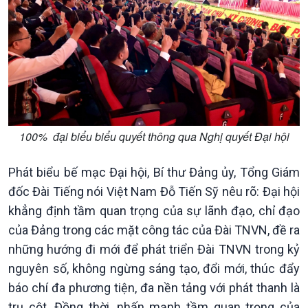
Xã hội
Khoa học & Công nghệ
Tin Đời sống & Xã hội
Tin Khoa học & Công nghệ
360 độ Sức khỏe
Kết nối công nghệ
Chuyển đổi Xanh
Sống chung với biến đổi
Tài nguyên và Môi trường
khí hậu
Chuyên gia của bạn
Xã hội chuyển động
Bước chân đến trường
100% đại biểu biểu quyết thông qua Nghị quyết Đại hội
Phát biểu bế mạc Đại hội, Bí thư Đảng ủy, Tổng Giám
đốc Đài Tiếng nói Việt Nam Đỗ Tiến Sỹ nêu rõ: Đại hội
khẳng định tầm quan trọng của sự lãnh đạo, chỉ đạo
của Đảng trong các mặt công tác của Đài TNVN, đề ra
những hướng đi mới để phát triển Đài TNVN trong kỷ
nguyên số, không ngừng sáng tạo, đổi mới, thúc đẩy
báo chí đa phương tiện, đa nền tảng với phát thanh là
trụ cột. Đồng thời, nhấn mạnh tầm quan trọng của