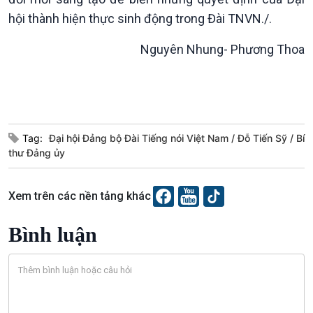
hội thành hiện thực sinh động trong Đài TNVN./.
Nguyên Nhung- Phương Thoa
Podcast
Góc nhìn VOV1
Bình luận
Tag:
Đại hội Đảng bộ Đài Tiếng nói Việt Nam
Đỗ Tiến Sỹ
Bí
10 phút Sự kiện - Luận bàn
thư Đảng ủy
Câu chuyện thời sự
Dòng chảy sự kiện
Xem trên các nền tảng khác
Đối thoại
Diễn đàn chủ nhật
Bình luận
Chuyện đêm