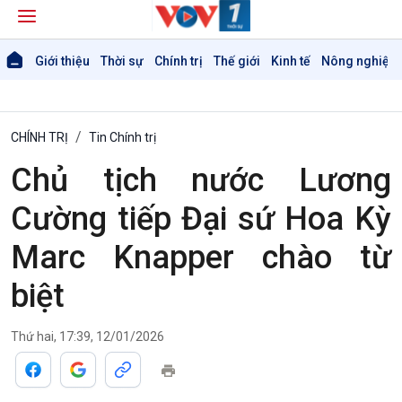
Giới thiệu
Thời sự
Chính trị
Thế giới
Kinh tế
Nông nghiệp 
CHÍNH TRỊ
Tin Chính trị
Chủ tịch nước Lương
Cường tiếp Đại sứ Hoa Kỳ
Marc Knapper chào từ
biệt
Thứ hai, 17:39, 12/01/2026