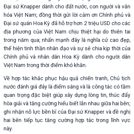
Đại sứ Knapper dành cho đất nước, con người và văn
hóa Việt Nam; đồng thời gửi lời cảm ơn Chính phủ và
Đại sứ quán Hoa Kỳ đã hỗ trợ hơn 2 triệu USD cho các
địa phương của Việt Nam chịu thiệt hại do thiên tai
trong năm qua; nhấn mạnh đây là nghĩa cử cao đẹp,
thể hiện tinh thần nhân đạo và sự sẻ chia kịp thời của
Chính phủ và nhân dân Hoa Kỳ dành cho người dân
Việt Nam trong thời điểm khó khăn.
Về hợp tác khắc phục hậu quả chiến tranh, Chủ tịch
nước đánh giá đây là điểm sáng và là công tác có tầm
quan trọng đặc biệt giúp xây dựng lòng tin, thúc đẩy
Kinh tế
Nông nghiệp & Biển đảo
hòa giải và tăng cường hiểu biết lẫn nhau giữa hai bên;
Tin Kinh tế
Tin Nông nghiệp & Biển
ghi nhận nỗ lực bền bỉ của Đại sứ Knapper và đề nghị
Trước giờ mở cửa
đảo
hai bên tiếp tục tăng cường hợp tác trong lĩnh vực
Dòng chảy Kinh tế
Mùa vàng
này.
Sức sống hàng Việt
Biển đảo Việt Nam