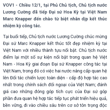
VOV1 - Chiều 12/1, tại Phủ Chủ tịch, Chủ tịch nước
Lương Cường đã tiếp Đại sứ Hoa Kỳ tại Việt Nam
Marc Knapper đến chào từ biệt nhân dịp kết thúc
nhiệm kỳ công tác.
Giới thiệu
Thời sự
Thời sự 6h
Tại buổi tiếp, Chủ tịch nước Lương Cường chúc mừng
Thời sự 12h
Đại sứ Marc Knapper kết thúc tốt đẹp nhiệm kỳ tại
Thời sự 18h
Việt Nam với nhiều thành tựu nổi bật. Chủ tịch nước
Thời sự 21h30
điểm lại một số sự kiện nổi bật trong quan hệ Việt
Bản tin
Nam - Hoa Kỳ giai đoạn Đại sứ Knapper công tác tại
Chuyên mục
Theo dòng Thời sự
Việt Nam, trong đó có việc hai nước nâng cấp quan hệ
lên Đối tác chiến lược toàn diện - cấp độ hợp tác cao
nhất trong chính sách đối ngoại của Việt Nam; đánh
giá cao những đóng góp tích cực của Đại sứ góp
phần đưa quan hệ hợp tác tiếp tục phát triển hiệu quả,
bền vững, đi vào chiều sâu trên cơ sở tôn trọng độc