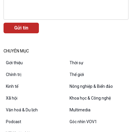
CHUYÊN MỤC
Giới thiệu
Thời sự
Chính trị
Thế giới
VOV1 đặc biệt
Kinh tế
Nông nghiệp & Biển đảo
Thanh âm ký sự
Xã hội
Khoa học & Công nghệ
Chân dung cuộc sống
Các chương trình đặc biệt
Văn hoá & Du lịch
Multimedia
Podcast
Góc nhìn VOV1