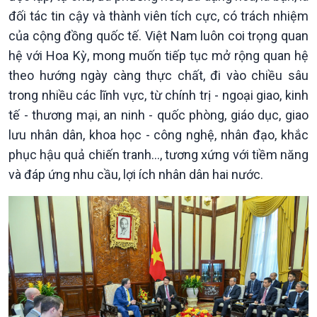
đối tác tin cậy và thành viên tích cực, có trách nhiệm
Xã hội
Khoa học & Công nghệ
của cộng đồng quốc tế. Việt Nam luôn coi trọng quan
Tin Đời sống & Xã hội
Tin Khoa học & Công nghệ
hệ với Hoa Kỳ, mong muốn tiếp tục mở rộng quan hệ
360 độ Sức khỏe
Kết nối công nghệ
Chuyển đổi Xanh
Sống chung với biến đổi
theo hướng ngày càng thực chất, đi vào chiều sâu
Tài nguyên và Môi trường
khí hậu
trong nhiều các lĩnh vực, từ chính trị - ngoại giao, kinh
Chuyên gia của bạn
tế - thương mại, an ninh - quốc phòng, giáo dục, giao
Xã hội chuyển động
lưu nhân dân, khoa học - công nghệ, nhân đạo, khắc
Bước chân đến trường
phục hậu quả chiến tranh…, tương xứng với tiềm năng
và đáp ứng nhu cầu, lợi ích nhân dân hai nước.