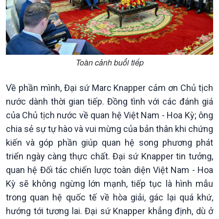
Toàn cảnh buổi tiếp
Văn hoá & Du lịch
Multimedia
Tin Văn hoá & Du lịch
Ảnh
Về phần mình, Đại sứ Marc Knapper cảm ơn Chủ tịch
Chát với người nổi tiếng
Video
nước dành thời gian tiếp. Đồng tình với các đánh giá
Câu chuyện Thể thao
Infographic
của Chủ tịch nước về quan hệ Việt Nam - Hoa Kỳ; ông
E-Magazine
chia sẻ sự tự hào và vui mừng của bản thân khi chứng
kiến và góp phần giúp quan hệ song phương phát
triển ngày càng thực chất. Đại sứ Knapper tin tưởng,
quan hệ Đối tác chiến lược toàn diện Việt Nam - Hoa
Kỳ sẽ không ngừng lớn mạnh, tiếp tục là hình mẫu
trong quan hệ quốc tế về hòa giải, gác lại quá khứ,
hướng tới tương lai. Đại sứ Knapper khẳng định, dù ở