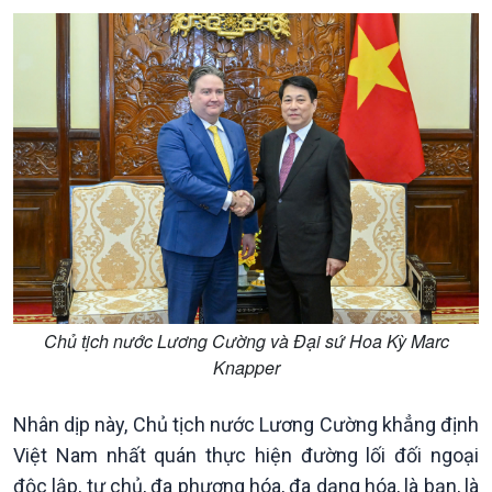
Khởi nghiệp
Tâm tình biên giới và hải
Tuyên chiến với gian lận
đảo
thương mại
Tìm hiểu biển, đảo Việt
Nam
Chủ tịch nước Lương Cường và Đại sứ Hoa Kỳ Marc
Knapper
Nhân dịp này, Chủ tịch nước Lương Cường khẳng định
Việt Nam nhất quán thực hiện đường lối đối ngoại
độc lập, tự chủ, đa phương hóa, đa dạng hóa, là bạn, là