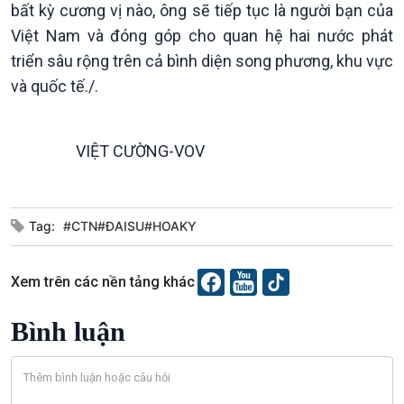
bất kỳ cương vị nào, ông sẽ tiếp tục là người bạn của
Việt Nam và đóng góp cho quan hệ hai nước phát
triển sâu rộng trên cả bình diện song phương, khu vực
và quốc tế./.
VIỆT CƯỜNG-VOV
Podcast
Góc nhìn VOV1
Bình luận
10 phút Sự kiện - Luận bàn
Tag:
#CTN#ĐAISU#HOAKY
Câu chuyện thời sự
Dòng chảy sự kiện
Đối thoại
Xem trên các nền tảng khác
Diễn đàn chủ nhật
Chuyện đêm
Bình luận