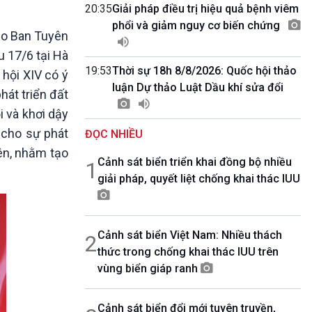
10 phút Sự kiện - Luận bàn
20:35
Giải pháp điều trị hiệu quả bệnh viêm
Câu chuyện thời sự
phổi và giảm nguy cơ biến chứng
do Ban Tuyên
Dòng chảy sự kiện
u 17/6 tại Hà
Đối thoại
19:53
Thời sự 18h 8/8/2026: Quốc hội thảo
Diễn đàn chủ nhật
hội XIV có ý
luận Dự thảo Luật Dầu khí sửa đổi
Chuyện đêm
hát triển đất
i và khơi dậy
 cho sự phát
ĐỌC NHIỀU
yên, nhằm tạo
Cảnh sát biển triển khai đồng bộ nhiều
1
giải pháp, quyết liệt chống khai thác IUU
Cảnh sát biển Việt Nam: Nhiều thách
2
thức trong chống khai thác IUU trên
vùng biển giáp ranh
Cảnh sát biển đổi mới tuyên truyền,