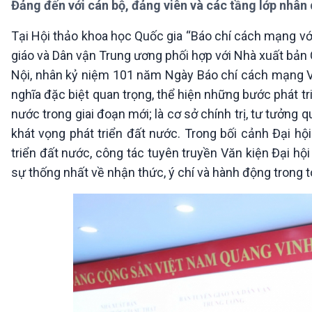
Đảng đến với cán bộ, đảng viên và các tầng lớp nhân 
360 độ Sức khỏe
Kết nối công nghệ
Chuyển đổi Xanh
Sống chung với biến đổi
Tại Hội thảo khoa học Quốc gia “Báo chí cách mạng vớ
Tài nguyên và Môi trường
khí hậu
giáo và Dân vận Trung ương phối hợp với Nhà xuất bản C
Chuyên gia của bạn
Xã hội chuyển động
Nội, nhân kỷ niệm 101 năm Ngày Báo chí cách mạng Việ
Bước chân đến trường
nghĩa đặc biệt quan trọng, thể hiện những bước phát t
nước trong giai đoạn mới; là cơ sở chính trị, tư tưởng 
VOV1 đặc biệt
khát vọng phát triển đất nước. Trong bối cảnh Đại h
Thanh âm ký sự
triển đất nước, công tác tuyên truyền Văn kiện Đại hội
Chân dung cuộc sống
Các chương trình đặc biệt
sự thống nhất về nhận thức, ý chí và hành động trong t