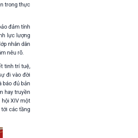
n trong thực
 bảo đảm tính
ành lực lượng
 lớp nhân dân
âm nêu rõ.
tinh trí tuệ,
sự đi vào đời
à báo đủ bản
in hay truyền
i hội XIV một
tới các tầng