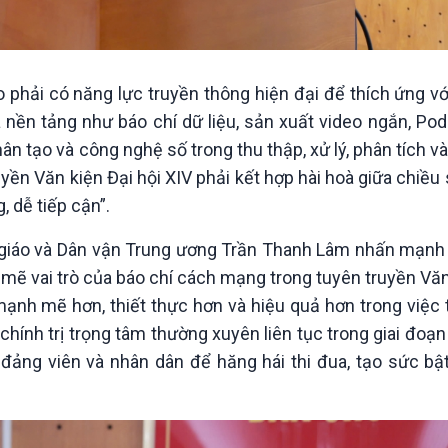
hải có năng lực truyền thông hiện đại để thích ứng vớ
nền tảng như báo chí dữ liệu, sản xuất video ngắn, Pod
nhân tạo và công nghệ số trong thu thập, xử lý, phân tích 
ruyền Văn kiện Đại hội XIV phải kết hợp hài hoà giữa chiều
, dễ tiếp cận”.
ên giáo và Dân vận Trung ương Trần Thanh Lâm nhấn mạnh
ẽ vai trò của báo chí cách mạng trong tuyên truyền Văn
i mạnh mẽ hơn, thiết thực hơn và hiệu quả hơn trong việc
 chính trị trọng tâm thường xuyên liên tục trong giai đoạn
 đảng viên và nhân dân để hăng hái thi đua, tạo sức bậ