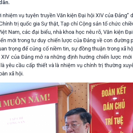
dân.
Chát với người nổi tiếng
Video
Câu chuyện Thể thao
Infographic
i nhiệm vụ tuyên truyền Văn kiện Đại hội XIV của Đảng” 
E-Magazine
hính trị quốc gia Sự thật, Tạp chí Cộng sản tổ chức chiề
t Nam, các đại biểu, nhà khoa học nêu rõ, Văn kiện Đại 
riển mới trong tư duy chiến lược của Đảng về con đường p
quan trọng để củng cố niềm tin, sự đồng thuận trong xã hộ
ội XIV của Đảng mở ra những định hướng chiến lược mới
 là yêu cầu cấp thiết và là nhiệm vụ chính trị thường xu
oàn xã hội.