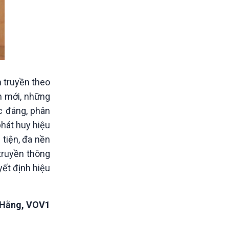
 truyền theo
m mới, những
c đáng, phân
phát huy hiệu
 tiện, đa nền
 truyền thông
yết định hiệu
Hằng, VOV1