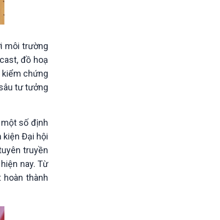
i môi trường
cast, đồ hoạ
và kiểm chứng
 sâu tư tưởng
 một số định
 kiện Đại hội
 tuyên truyền
 hiện nay. Từ
t hoàn thành