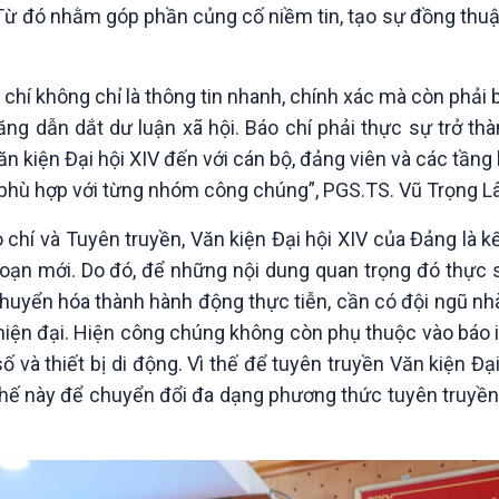
 Từ đó nhằm góp phần củng cố niềm tin, tạo sự đồng thuậ
 chí không chỉ là thông tin nhanh, chính xác mà còn phải
ăng dẫn dắt dư luận xã hội. Báo chí phải thực sự trở th
ăn kiện Đại hội XIV đến với cán bộ, đảng viên và các tầng
 phù hợp với từng nhóm công chúng”, PGS.TS. Vũ Trọng L
 và Tuyên truyền, Văn kiện Đại hội XIV của Đảng là kết 
đoạn mới. Do đó, để những nội dung quan trọng đó thực 
chuyển hóa thành hành động thực tiễn, cần có đội ngũ nh
ng hiện đại. Hiện công chúng không còn phụ thuộc vào báo 
à thiết bị di động. Vì thế để tuyên truyền Văn kiện Đạ
hế này để chuyển đổi đa dạng phương thức tuyên truyền 