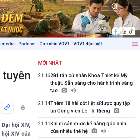
timedia
Podcast
Góc nhìn VOV1
VOV1 đặc biệt
Kinh tế
Nông nghiệp & Biển đảo
Tin Kinh tế
Tin Nông nghiệp & Biển
MỚI NHẤT
Trước giờ mở cửa
đảo
 tuyên
21:16
281 tân cử nhân Khoa Thiết kế Mỹ
Dòng chảy Kinh tế
Mùa vàng
thuật: Sẵn sàng cho hành trình sáng
Sức sống hàng Việt
Biển đảo Việt Nam
tạo
Khởi nghiệp
Tâm tình biên giới và hải
Tuyên chiến với gian lận
đảo
21:14
Thêm 18 hài cốt liệt sĩđược quy tập
thương mại
Tìm hiểu biển, đảo Việt
tại Công viên Lê Thị Riêng
Nam
21:11
Khi di sản được kể bằng góc nhìn
Đại hội XIV,
Podcast
Góc nhìn VOV1
của nhiều thế hệ
 hội XIV của
Bình luận