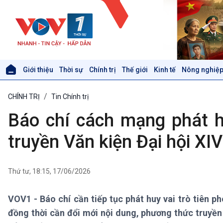
Giới thiệu
Thời sự
Chính trị
Thế giới
Kinh tế
Nông nghiệp
Giới thiệu
Thời sự
CHÍNH TRỊ
Tin Chính trị
Thời sự 6h
Thời sự 12h
Báo chí cách mạng phát hu
Thời sự 18h
Thời sự 21h30
truyền Văn kiện Đại hội XI
Bản tin
Chuyên mục
Theo dòng Thời sự
Thứ tư, 18:15, 17/06/2026
VOV1 - Báo chí cần tiếp tục phát huy vai trò tiên ph
Xã hội
Khoa học & Công nghệ
đồng thời cần đổi mới nội dung, phương thức truyề
Tin Đời sống & Xã hội
Tin Khoa học & Công nghệ