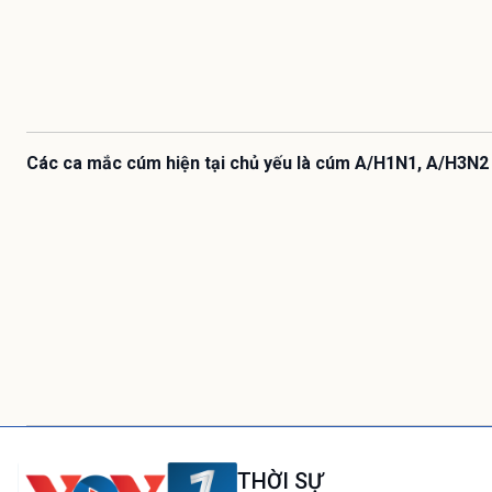
Các ca mắc cúm hiện tại chủ yếu là cúm A/H1N1, A/H3N2
THỜI SỰ