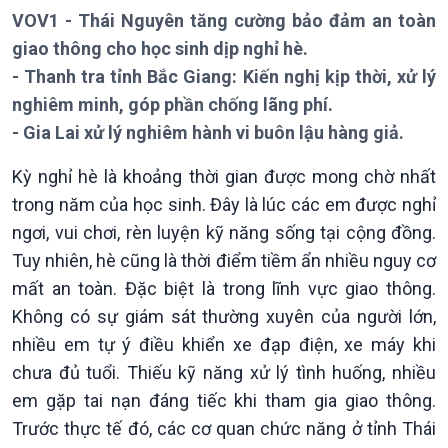
Chuyên mục
VOV1 - Thái Nguyên tăng cường bảo đảm an toàn
Theo dòng Thời sự
giao thông cho học sinh dịp nghỉ hè.
- Thanh tra tỉnh Bắc Giang: Kiến nghị kịp thời, xử lý
nghiêm minh, góp phần chống lãng phí.
- Gia Lai xử lý nghiêm hành vi buôn lậu hàng giả.
Kỳ nghỉ hè là khoảng thời gian được mong chờ nhất
Chính trị
Thế giới
trong năm của học sinh. Đây là lúc các em được nghỉ
Tin Chính trị
Tin thế giới
ngơi, vui chơi, rèn luyện kỹ năng sống tại cộng đồng.
Chính phủ với người dân
Vấn đề quốc tế
Quốc hội với cử tri
Hồ sơ sự kiện quốc tế
Tuy nhiên, hè cũng là thời điểm tiềm ẩn nhiều nguy cơ
Xây dựng đảng
Thế giới & Việt Nam
mất an toàn. Đặc biệt là trong lĩnh vực giao thông.
Đảng trong cuộc sống
Biên cương - Một dải vững
Không có sự giám sát thường xuyên của người lớn,
Nhận diện sự thật
bền
nhiều em tự ý điều khiển xe đạp điện, xe máy khi
Pháp luật và đời sống
chưa đủ tuổi. Thiếu kỹ năng xử lý tình huống, nhiều
em gặp tai nạn đáng tiếc khi tham gia giao thông.
Trước thực tế đó, các cơ quan chức năng ở tỉnh Thái