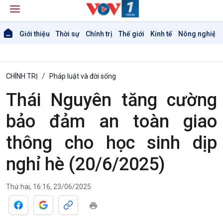
Giới thiệu
Thời sự
Chính trị
Thế giới
Kinh tế
Nông nghiệp 
CHÍNH TRỊ
Pháp luật và đời sống
Thái Nguyên tăng cường
bảo đảm an toàn giao
thông cho học sinh dịp
Giới thiệu
Thời sự
nghỉ hè (20/6/2025)
Thời sự 6h
Thời sự 12h
Thứ hai, 16:16, 23/06/2025
Thời sự 18h
Thời sự 21h30
Bản tin