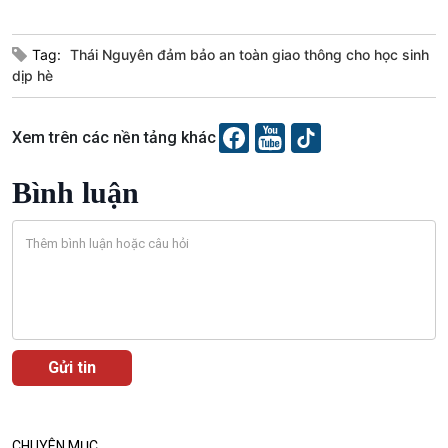
Chuyển đổi Xanh
Sống chung với biến đổi
Tài nguyên và Môi trường
khí hậu
Tag:
Thái Nguyên đảm bảo an toàn giao thông cho học sinh
Chuyên gia của bạn
dịp hè
Xã hội chuyển động
Bước chân đến trường
Xem trên các nền tảng khác
Bình luận
Văn hoá & Du lịch
Multimedia
Tin Văn hoá & Du lịch
Ảnh
Chát với người nổi tiếng
Video
Câu chuyện Thể thao
Infographic
E-Magazine
CHUYÊN MỤC