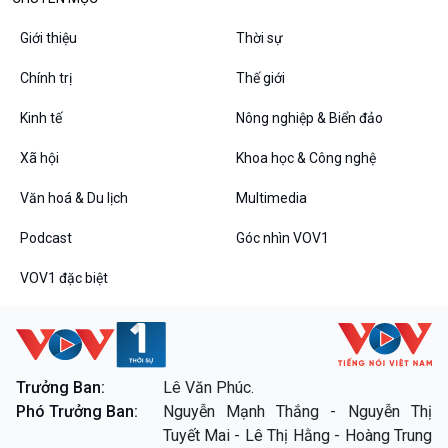
Giới thiệu
Thời sự
Podcast
Góc nhìn VOV1
Bình luận
Chính trị
Thế giới
10 phút Sự kiện - Luận bàn
Kinh tế
Nông nghiệp & Biển đảo
Câu chuyện thời sự
Dòng chảy sự kiện
Xã hội
Khoa học & Công nghệ
Đối thoại
Diễn đàn chủ nhật
Văn hoá & Du lịch
Multimedia
Chuyện đêm
Podcast
Góc nhìn VOV1
VOV1 đặc biệt
VOV1 đặc biệt
Trưởng Ban:
Lê Văn Phúc.
Thanh âm ký sự
Phó Trưởng Ban:
Nguyễn Mạnh Thắng - Nguyễn Thị
Chân dung cuộc sống
Tuyết Mai - Lê Thị Hằng - Hoàng Trung
Các chương trình đặc biệt