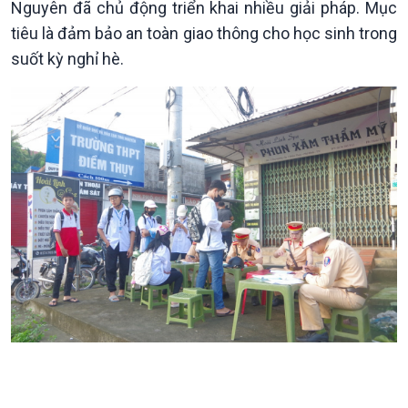
Nguyên đã chủ động triển khai nhiều giải pháp. Mục
tiêu là đảm bảo an toàn giao thông cho học sinh trong
Kinh tế
Nông nghiệp & Biển đảo
suốt kỳ nghỉ hè.
Tin Kinh tế
Tin Nông nghiệp & Biển
Trước giờ mở cửa
đảo
Dòng chảy Kinh tế
Mùa vàng
Sức sống hàng Việt
Biển đảo Việt Nam
Khởi nghiệp
Tâm tình biên giới và hải
Tuyên chiến với gian lận
đảo
thương mại
Tìm hiểu biển, đảo Việt
Nam
Xã hội
Khoa học & Công nghệ
Tin Đời sống & Xã hội
Tin Khoa học & Công nghệ
360 độ Sức khỏe
Kết nối công nghệ