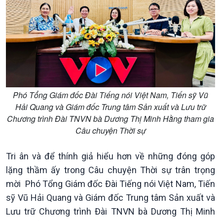
Xây dựng đảng
Thế giới & Việt Nam
Đảng trong cuộc sống
Biên cương - Một dải vững
Nhận diện sự thật
bền
Pháp luật và đời sống
Phó Tổng Giám đốc Đài Tiếng nói Việt Nam, Tiến sỹ Vũ
Hải Quang và Giám đốc Trung tâm Sản xuất và Lưu trữ
Chương trình Đài TNVN bà Dương Thị Minh Hằng tham gia
Câu chuyện Thời sự
Kinh tế
Nông nghiệp & Biển đảo
Tri ân và để thính giả hiểu hơn về những đóng góp
Tin Kinh tế
Tin Nông nghiệp & Biển
lặng thầm ấy trong Câu chuyện Thời sự trân trọng
Trước giờ mở cửa
đảo
mời Phó Tổng Giám đốc Đài Tiếng nói Việt Nam, Tiến
Dòng chảy Kinh tế
Mùa vàng
sỹ Vũ Hải Quang và Giám đốc Trung tâm Sản xuất và
Sức sống hàng Việt
Biển đảo Việt Nam
Lưu trữ Chương trình Đài TNVN bà Dương Thị Minh
Khởi nghiệp
Tâm tình biên giới và hải