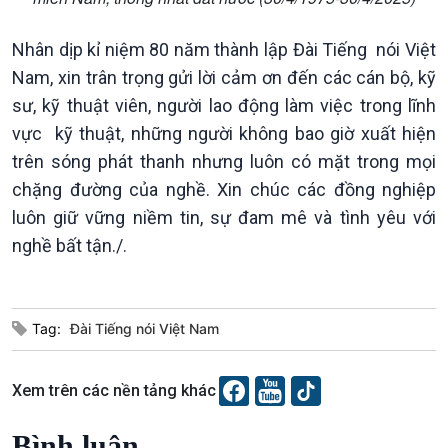
Bước chân đến trường
Nhân dịp kỉ niệm 80 năm thành lập Đài Tiếng nói Việt
Nam, xin trân trọng gửi lời cảm ơn đến các cán bộ, kỹ
sư, kỹ thuật viên, người lao động làm việc trong lĩnh
vực kỹ thuật, những người không bao giờ xuất hiện
trên sóng phát thanh nhưng luôn có mặt trong mọi
chặng đường của nghề. Xin chúc các đồng nghiệp
luôn giữ vững niềm tin, sự đam mê và tình yêu với
nghề bất tận./.
Văn hoá & Du lịch
Multimedia
Tin Văn hoá & Du lịch
Ảnh
Chát với người nổi tiếng
Video
Câu chuyện Thể thao
Infographic
Tag:
Đài Tiếng nói Việt Nam
E-Magazine
Xem trên các nền tảng khác
Bình luận