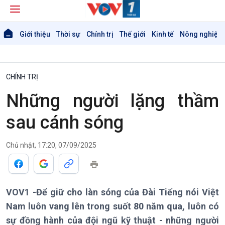
Giới thiệu
Thời sự
Chính trị
Thế giới
Kinh tế
Nông nghiệp 
CHÍNH TRỊ
Những người lặng thầm
sau cánh sóng
Chủ nhật, 17:20, 07/09/2025
VOV1 -Để giữ cho làn sóng của Đài Tiếng nói Việt
Giới thiệu
Thời sự
Nam luôn vang lên trong suốt 80 năm qua, luôn có
Thời sự 6h
sự đồng hành của đội ngũ kỹ thuật - những người