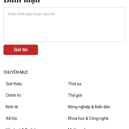
Podcast
Góc nhìn VOV1
Bình luận
10 phút Sự kiện - Luận bàn
Câu chuyện thời sự
Dòng chảy sự kiện
CHUYÊN MỤC
Đối thoại
Diễn đàn chủ nhật
Giới thiệu
Thời sự
Chuyện đêm
Chính trị
Thế giới
Kinh tế
Nông nghiệp & Biển đảo
Xã hội
Khoa học & Công nghệ