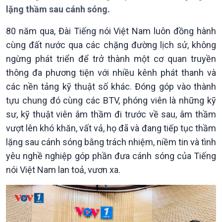
Thời sự 12h
lặng thầm sau cánh sóng.
Thời sự 18h
Thời sự 21h30
80 năm qua, Đài Tiếng nói Việt Nam luôn đồng hành
Bản tin
cùng đất nước qua các chặng đường lịch sử, không
Chuyên mục
ngừng phát triển để trở thành một cơ quan truyền
Theo dòng Thời sự
thông đa phương tiện với nhiều kênh phát thanh và
các nền tảng kỹ thuật số khác. Đóng góp vào thành
tựu chung đó cùng các BTV, phóng viên là những kỹ
sư, kỹ thuật viên âm thầm đi trước về sau, âm thầm
vượt lên khó khăn, vất vả, họ đã và đang tiếp tục thầm
lặng sau cánh sóng bằng trách nhiệm, niềm tin và tình
yêu nghề nghiệp góp phần đưa cánh sóng của Tiếng
nói Việt Nam lan toả, vươn xa.
Chính trị
Thế giới
Tin Chính trị
Tin thế giới
Chính phủ với người dân
Vấn đề quốc tế
Quốc hội với cử tri
Hồ sơ sự kiện quốc tế