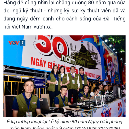
Hằng để cùng nhìn lại chặng đường 80 năm qua của
Tuyên chiến với gian lận
đảo
đội ngũ kỹ thuật - những kỹ sư, kỹ thuật viên đã và
thương mại
Tìm hiểu biển, đảo Việt
Nam
đang ngày đêm canh cho cánh sóng của Đài Tiếng
nói Việt Nam vươn xa.
Xã hội
Khoa học & Công nghệ
Tin Đời sống & Xã hội
Tin Khoa học & Công nghệ
360 độ Sức khỏe
Kết nối công nghệ
Chuyển đổi Xanh
Sống chung với biến đổi
Tài nguyên và Môi trường
khí hậu
Chuyên gia của bạn
Ê kíp tường thuật tại Lễ kỷ niệm 50 năm Ngày Giải phóng
Xã hội chuyển động
miền Nam, thống nhất đất nước (30/4/1975-30/4/2025)