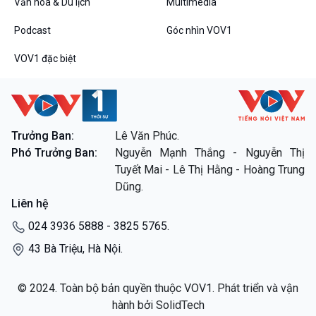
Văn hoá & Du lịch
Multimedia
Podcast
Góc nhìn VOV1
VOV1 đặc biệt
VOV1 đặc biệt
Thanh âm ký sự
Chân dung cuộc sống
Các chương trình đặc biệt
Trưởng Ban:
Lê Văn Phúc.
Phó Trưởng Ban:
Nguyễn Mạnh Thắng - Nguyễn Thị
Tuyết Mai - Lê Thị Hằng - Hoàng Trung
Dũng.
Liên hệ
024 3936 5888 - 3825 5765.
43 Bà Triệu, Hà Nội.
© 2024. Toàn bộ bản quyền thuộc VOV1. Phát triển và vận
hành bởi SolidTech