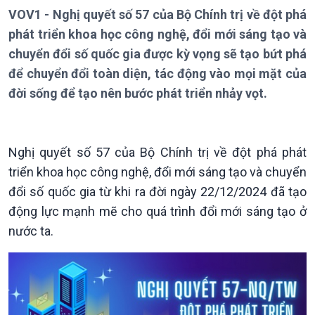
VOV1 - Nghị quyết số 57 của Bộ Chính trị về đột phá
Chuyên mục
Theo dòng Thời sự
phát triển khoa học công nghệ, đổi mới sáng tạo và
chuyển đổi số quốc gia được kỳ vọng sẽ tạo bứt phá
để chuyển đổi toàn diện, tác động vào mọi mặt của
đời sống để tạo nên bước phát triển nhảy vọt.
Chính trị
Thế giới
Nghị quyết số 57 của Bộ Chính trị về đột phá phát
Tin Chính trị
Tin thế giới
triển khoa học công nghệ, đổi mới sáng tạo và chuyển
Chính phủ với người dân
Vấn đề quốc tế
đổi số quốc gia từ khi ra đời ngày 22/12/2024 đã tạo
Quốc hội với cử tri
Hồ sơ sự kiện quốc tế
Xây dựng đảng
Thế giới & Việt Nam
động lực mạnh mẽ cho quá trình đổi mới sáng tạo ở
Đảng trong cuộc sống
Biên cương - Một dải vững
nước ta.
Nhận diện sự thật
bền
Pháp luật và đời sống