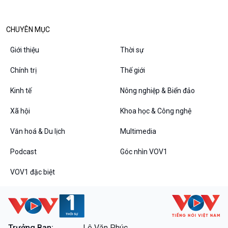
CHUYÊN MỤC
Podcast
Góc nhìn VOV1
Giới thiệu
Thời sự
Bình luận
Chính trị
Thế giới
10 phút Sự kiện - Luận bàn
Câu chuyện thời sự
Kinh tế
Nông nghiệp & Biển đảo
Dòng chảy sự kiện
Xã hội
Khoa học & Công nghệ
Đối thoại
Diễn đàn chủ nhật
Văn hoá & Du lịch
Multimedia
Chuyện đêm
Podcast
Góc nhìn VOV1
VOV1 đặc biệt
VOV1 đặc biệt
Thanh âm ký sự
Trưởng Ban:
Lê Văn Phúc.