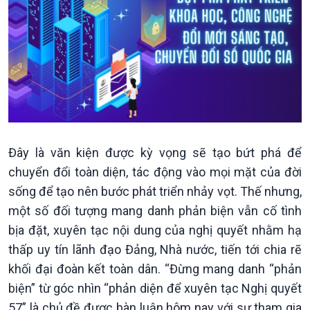
Kinh tế
Nông nghiệp & Biển đảo
Tin Kinh tế
Tin Nông nghiệp & Biển
Trước giờ mở cửa
đảo
Dòng chảy Kinh tế
Mùa vàng
Sức sống hàng Việt
Biển đảo Việt Nam
Khởi nghiệp
Tâm tình biên giới và hải
Đây là văn kiện được kỳ vọng sẽ tạo bứt phá để
Tuyên chiến với gian lận
đảo
thương mại
Tìm hiểu biển, đảo Việt
chuyển đổi toàn diện, tác động vào mọi mặt của đời
Nam
sống để tạo nên bước phát triển nhảy vọt. Thế nhưng,
một số đối tượng mang danh phản biện vẫn cố tình
bịa đặt, xuyên tạc nội dung của nghị quyết nhằm hạ
thấp uy tín lãnh đạo Đảng, Nhà nước, tiến tới chia rẽ
khối đại đoàn kết toàn dân. “Đừng mang danh “phản
biện” từ góc nhìn “phản diện để xuyên tạc Nghị quyết
Xã hội
Khoa học & Công nghệ
57” là chủ đề được bàn luận hôm nay với sự tham gia
Tin Đời sống & Xã hội
Tin Khoa học & Công nghệ