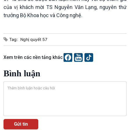
360 độ Sức khỏe
Kết nối công nghệ
của vị khách mời TS Nguyễn Văn Lạng, nguyên thứ
Chuyển đổi Xanh
Sống chung với biến đổi
trưởng Bộ Khoa học và Công nghệ.
Tài nguyên và Môi trường
khí hậu
Chuyên gia của bạn
Xã hội chuyển động
Tag:
Nghị quyết 57
Bước chân đến trường
Xem trên các nền tảng khác
Bình luận
Văn hoá & Du lịch
Multimedia
Tin Văn hoá & Du lịch
Ảnh
Chát với người nổi tiếng
Video
Câu chuyện Thể thao
Infographic
E-Magazine