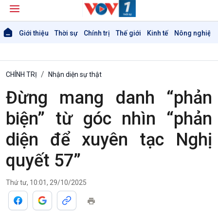
Giới thiệu
Thời sự
Chính trị
Thế giới
Kinh tế
Nông nghiệp 
CHÍNH TRỊ
Nhận diện sự thật
Đừng mang danh “phản
biện” từ góc nhìn “phản
diện để xuyên tạc Nghị
quyết 57”
Giới thiệu
Thời sự
Thời sự 6h
Thời sự 12h
Thứ tư, 10:01, 29/10/2025
Thời sự 18h
Thời sự 21h30
Bản tin