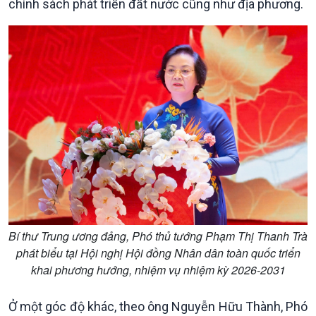
chính sách phát triển đất nước cũng như địa phương.
Sức sống hàng Việt
Biển đảo Việt Nam
Khởi nghiệp
Tâm tình biên giới và hải
Tuyên chiến với gian lận
đảo
thương mại
Tìm hiểu biển, đảo Việt
Nam
Bí thư Trung ương đảng, Phó thủ tướng Phạm Thị Thanh Trà
phát biểu tại Hội nghị Hội đồng Nhân dân toàn quốc triển
khai phương hướng, nhiệm vụ nhiệm kỳ 2026-2031
Ở một góc độ khác, theo ông Nguyễn Hữu Thành, Phó