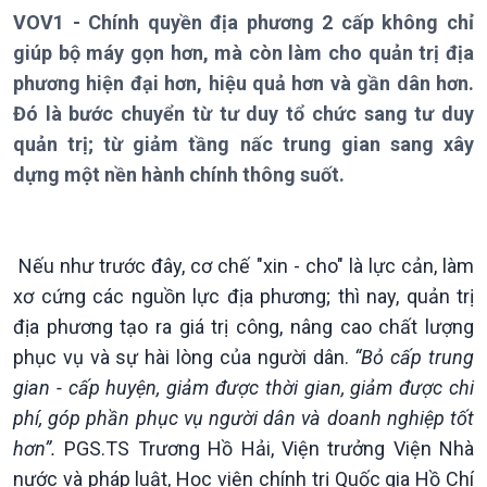
VOV1 - Chính quyền địa phương 2 cấp không chỉ
giúp bộ máy gọn hơn, mà còn làm cho quản trị địa
phương hiện đại hơn, hiệu quả hơn và gần dân hơn.
Đó là bước chuyển từ tư duy tổ chức sang tư duy
Giới thiệu
Thời sự
quản trị; từ giảm tầng nấc trung gian sang xây
Thời sự 6h
dựng một nền hành chính thông suốt.
Thời sự 12h
Thời sự 18h
Thời sự 21h30
Bản tin
Nếu như trước đây, cơ chế "xin - cho" là lực cản, làm
Chuyên mục
xơ cứng các nguồn lực địa phương; thì nay, quản trị
Theo dòng Thời sự
địa phương tạo ra giá trị công, nâng cao chất lượng
phục vụ và sự hài lòng của người dân.
“Bỏ cấp trung
gian - cấp huyện, giảm được thời gian, giảm được chi
phí, góp phần phục vụ người dân và doanh nghiệp tốt
hơn”.
PGS.TS Trương Hồ Hải, Viện trưởng Viện Nhà
nước và pháp luật, Học viện chính trị Quốc gia Hồ Chí