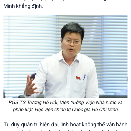
Minh khẳng định.
Chính trị
Thế giới
Tin Chính trị
Tin thế giới
Chính phủ với người dân
Vấn đề quốc tế
Quốc hội với cử tri
Hồ sơ sự kiện quốc tế
Xây dựng đảng
Thế giới & Việt Nam
PGS.TS Trương Hồ Hải, Viện trưởng Viện Nhà nước và
Đảng trong cuộc sống
Biên cương - Một dải vững
pháp luật, Học viện chính trị Quốc gia Hồ Chí Minh
Nhận diện sự thật
bền
Pháp luật và đời sống
Tư duy quản trị hiện đại, linh hoạt không thể vận hành