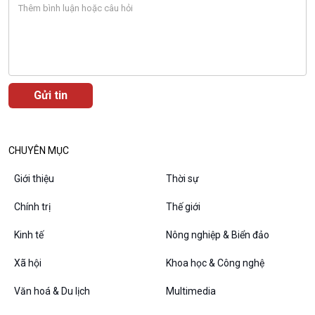
CHUYÊN MỤC
Giới thiệu
Thời sự
Chính trị
Thế giới
VOV1 đặc biệt
Kinh tế
Nông nghiệp & Biển đảo
Thanh âm ký sự
Xã hội
Khoa học & Công nghệ
Chân dung cuộc sống
Các chương trình đặc biệt
Văn hoá & Du lịch
Multimedia