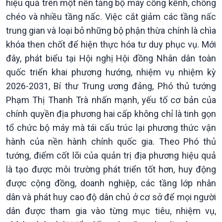
hiệu quả trên một nền tảng bộ máy cồng kềnh, chồng
chéo và nhiều tầng nấc. Việc cắt giảm các tầng nấc
trung gian và loại bỏ những bộ phận thừa chính là chìa
khóa then chốt để hiện thực hóa tư duy phục vụ. Mới
đây, phát biểu tại Hội nghị Hội đồng Nhân dân toàn
quốc triển khai phương hướng, nhiệm vụ nhiệm kỳ
2026-2031, Bí thư Trung ương đảng, Phó thủ tướng
Phạm Thị Thanh Trà nhấn mạnh, yếu tố cơ bản của
chính quyền địa phương hai cấp không chỉ là tinh gọn
tổ chức bộ máy mà tái cấu trúc lại phương thức vận
hành của nền hành chính quốc gia. Theo Phó thủ
tướng, điểm cốt lõi của quản trị địa phương hiệu quả
là tạo được môi trường phát triển tốt hơn, huy động
Kinh tế
Nông nghiệp & Biển đảo
được cộng đồng, doanh nghiệp, các tầng lớp nhân
Tin Kinh tế
Tin Nông nghiệp & Biển
dân và phát huy cao độ dân chủ ở cơ sở để mọi người
Trước giờ mở cửa
đảo
dân được tham gia vào từng mục tiêu, nhiệm vụ,
Dòng chảy Kinh tế
Mùa vàng