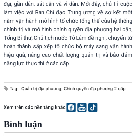
đại, gần dân, sát dân và vì dân. Mới đây, chủ trì cuộc
làm việc với Ban Chỉ đạo Trung ương về sơ kết một
năm vận hành mô hình tổ chức tổng thể của hệ thống
chính trị và mô hình chính quyền địa phương hai cấp,
Tổng Bí thư, Chủ tịch nước Tô Lâm đề nghị, chuyển từ
hoàn thành sắp xếp tổ chức bộ máy sang vận hành
hiệu quả, nâng cao chất lượng quản trị và bảo đảm
năng lực thực thi ở các cấp.
Podcast
Góc nhìn VOV1
Bình luận
10 phút Sự kiện - Luận bàn
Câu chuyện thời sự
Tag:
Quản trị địa phương; Chính quyền địa phương 2 cấp
Dòng chảy sự kiện
Đối thoại
Xem trên các nền tảng khác
Diễn đàn chủ nhật
Chuyện đêm
Bình luận