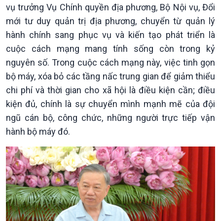
vụ trưởng Vụ Chính quyền địa phương, Bộ Nội vụ, Đổi
mới tư duy quản trị địa phương, chuyển từ quản lý
Xã hội
Khoa học & Công nghệ
hành chính sang phục vụ và kiến tạo phát triển là
Tin Đời sống & Xã hội
Tin Khoa học & Công nghệ
cuộc cách mạng mang tính sống còn trong kỷ
360 độ Sức khỏe
Kết nối công nghệ
Chuyển đổi Xanh
Sống chung với biến đổi
nguyên số. Trong cuộc cách mạng này, việc tinh gọn
Tài nguyên và Môi trường
khí hậu
bộ máy, xóa bỏ các tầng nấc trung gian để giảm thiểu
Chuyên gia của bạn
chi phí và thời gian cho xã hội là điều kiện cần; điều
Xã hội chuyển động
kiện đủ, chính là sự chuyển mình mạnh mẽ của đội
Bước chân đến trường
ngũ cán bộ, công chức, những người trực tiếp vận
hành bộ máy đó.