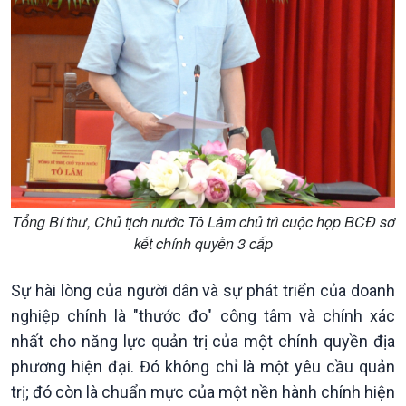
Văn hoá & Du lịch
Multimedia
Tin Văn hoá & Du lịch
Ảnh
Chát với người nổi tiếng
Video
Tổng Bí thư, Chủ tịch nước Tô Lâm chủ trì cuộc họp BCĐ sơ
Câu chuyện Thể thao
Infographic
kết chính quyền 3 cấp
E-Magazine
Sự hài lòng của người dân và sự phát triển của doanh
nghiệp chính là "thước đo" công tâm và chính xác
nhất cho năng lực quản trị của một chính quyền địa
phương hiện đại. Đó không chỉ là một yêu cầu quản
trị; đó còn là chuẩn mực của một nền hành chính hiện