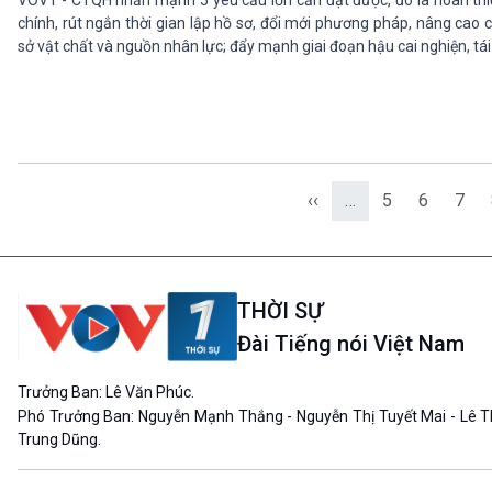
VOV1 - CTQH nhấn mạnh 5 yêu cầu lớn cần đạt được, đó là hoàn thiện
chính, rút ngắn thời gian lập hồ sơ, đổi mới phương pháp, nâng cao 
sở vật chất và nguồn nhân lực; đẩy mạnh giai đoạn hậu cai nghiện, tá
‹‹
…
5
6
7
THỜI SỰ
Đài Tiếng nói Việt Nam
Trưởng Ban: Lê Văn Phúc.
Phó Trưởng Ban: Nguyễn Mạnh Thắng - Nguyễn Thị Tuyết Mai - Lê T
Trung Dũng.