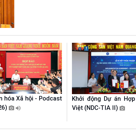
Chát với người nổi tiếng
Video
Câu chuyện Thể thao
Infographic
E-Magazine
n hóa Xã hội - Podcast
Khởi động Dự án Hợp
26)
Việt (NDC-TIA II)