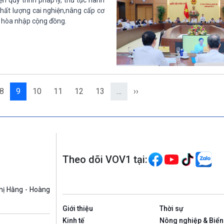
 quy trình pháp lý, thủ tục hành
chất lượng cai nghiện,nâng cấp cơ
i hòa nhập cộng đồng.
8
9
10
11
12
13
…
››
Theo dõi VOV1 tại:
hị Hằng - Hoàng
Giới thiệu
Thời sự
Kinh tế
Nông nghiệp & Biển