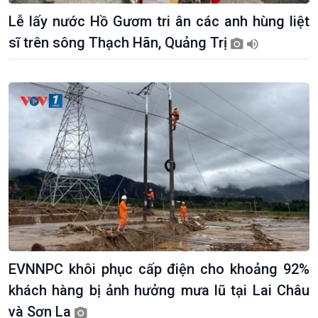
Dòng chảy Kinh tế
Mùa vàng
Lễ lấy nước Hồ Gươm tri ân các anh hùng liệt
Sức sống hàng Việt
Biển đảo Việt Nam
sĩ trên sông Thạch Hãn, Quảng Trị
Khởi nghiệp
Tâm tình biên giới và hải
Tuyên chiến với gian lận
đảo
thương mại
Tìm hiểu biển, đảo Việt
Nam
EVNNPC khôi phục cấp điện cho khoảng 92%
khách hàng bị ảnh hưởng mưa lũ tại Lai Châu
và Sơn La