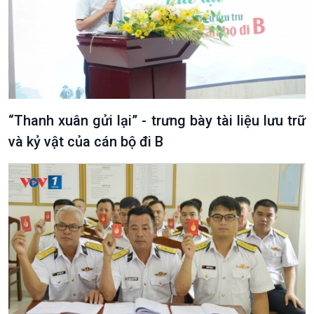
“Thanh xuân gửi lại” - trưng bày tài liệu lưu trữ
và kỷ vật của cán bộ đi B
Podcast
Góc nhìn VOV1
Bình luận
10 phút Sự kiện - Luận bàn
Câu chuyện thời sự
Dòng chảy sự kiện
Đối thoại
Diễn đàn chủ nhật