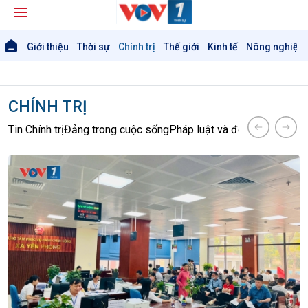
Giới thiệu
Thời sự
Chính trị
Thế giới
Kinh tế
Nông nghiệp 
CHÍNH TRỊ
Tin Chính trị
Đảng trong cuộc sống
Pháp luật và đời sống
Nhận d