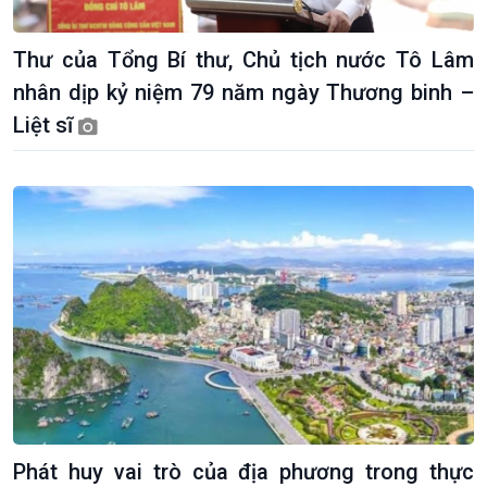
Thư của Tổng Bí thư, Chủ tịch nước Tô Lâm
nhân dịp kỷ niệm 79 năm ngày Thương binh –
Liệt sĩ
Giới thiệu
Thời sự
Thời sự 6h
Thời sự 12h
Thời sự 18h
Thời sự 21h30
Bản tin
Chuyên mục
Theo dòng Thời sự
Phát huy vai trò của địa phương trong thực