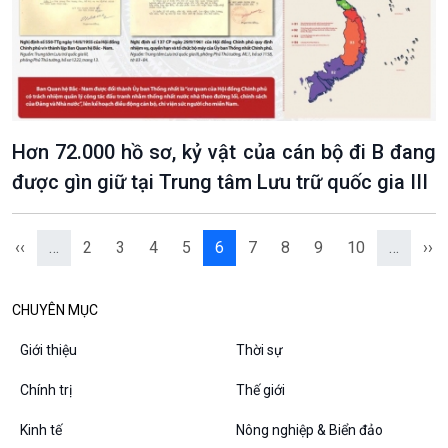
Chân dung cuộc sống
Các chương trình đặc biệt
Hơn 72.000 hồ sơ, kỷ vật của cán bộ đi B đang
được gìn giữ tại Trung tâm Lưu trữ quốc gia III
‹‹
…
2
3
4
5
6
7
8
9
10
…
››
CHUYÊN MỤC
Giới thiệu
Thời sự
Chính trị
Thế giới
Kinh tế
Nông nghiệp & Biển đảo