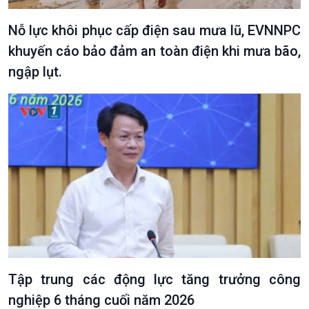
Nỗ lực khôi phục cấp điện sau mưa lũ, EVNNPC
khuyến cáo bảo đảm an toàn điện khi mưa bão,
ngập lụt.
Văn hoá & Du lịch
Multimedia
Tin Văn hoá & Du lịch
Ảnh
Chát với người nổi tiếng
Video
Câu chuyện Thể thao
Infographic
E-Magazine
Tập trung các động lực tăng trưởng công
nghiệp 6 tháng cuối năm 2026