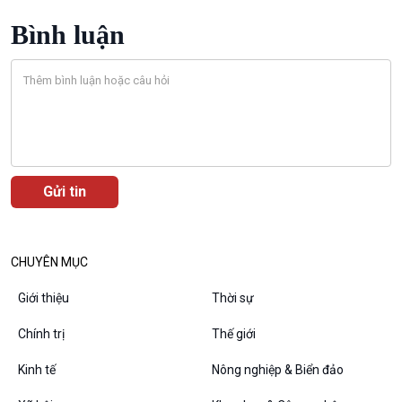
Bình luận
Podcast
Góc nhìn VOV1
Bình luận
10 phút Sự kiện - Luận bàn
Câu chuyện thời sự
Dòng chảy sự kiện
Đối thoại
CHUYÊN MỤC
Diễn đàn chủ nhật
Chuyện đêm
Giới thiệu
Thời sự
Chính trị
Thế giới
Kinh tế
Nông nghiệp & Biển đảo