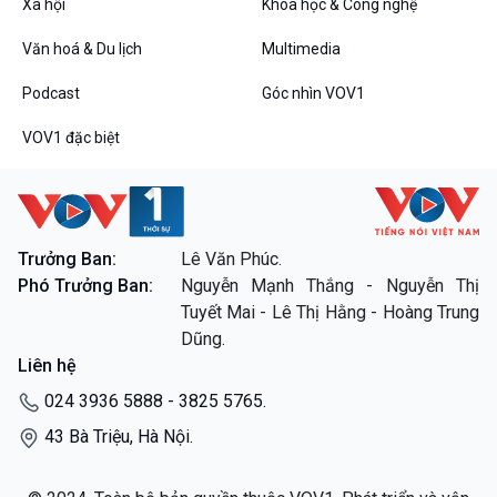
Xã hội
Khoa học & Công nghệ
Văn hoá & Du lịch
Multimedia
Podcast
Góc nhìn VOV1
VOV1 đặc biệt
VOV1 đặc biệt
Thanh âm ký sự
Chân dung cuộc sống
Các chương trình đặc biệt
Trưởng Ban:
Lê Văn Phúc.
Phó Trưởng Ban:
Nguyễn Mạnh Thắng - Nguyễn Thị
Tuyết Mai - Lê Thị Hằng - Hoàng Trung
Dũng.
Liên hệ
024 3936 5888 - 3825 5765.
43 Bà Triệu, Hà Nội.