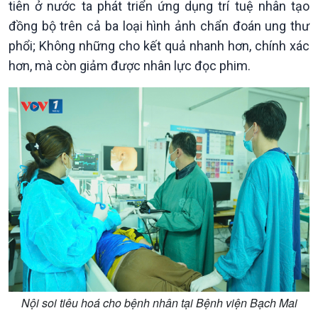
tiên ở nước ta phát triển ứng dụng trí tuệ nhân tạo
Xây dựng đảng
Thế giới & Việt Nam
đồng bộ trên cả ba loại hình ảnh chẩn đoán ung thư
Đảng trong cuộc sống
Biên cương - Một dải vững
phổi; Không những cho kết quả nhanh hơn, chính xác
Nhận diện sự thật
bền
hơn, mà còn giảm được nhân lực đọc phim.
Pháp luật và đời sống
Kinh tế
Nông nghiệp & Biển đảo
Tin Kinh tế
Tin Nông nghiệp & Biển
Trước giờ mở cửa
đảo
Dòng chảy Kinh tế
Mùa vàng
Nội soi tiêu hoá cho bệnh nhân tại Bệnh viện Bạch Mai
Sức sống hàng Việt
Biển đảo Việt Nam