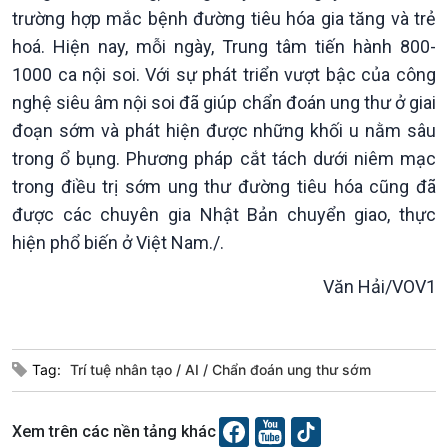
Xã hội chuyển động
trường hợp mắc bệnh đường tiêu hóa gia tăng và trẻ
Bước chân đến trường
hoá. Hiện nay, mỗi ngày, Trung tâm tiến hành 800-
1000 ca nội soi. Với sự phát triển vượt bậc của công
nghệ siêu âm nội soi đã giúp chẩn đoán ung thư ở giai
đoạn sớm và phát hiện được những khối u nằm sâu
trong ổ bụng. Phương pháp cắt tách dưới niêm mạc
trong điều trị sớm ung thư đường tiêu hóa cũng đã
được các chuyên gia Nhật Bản chuyển giao, thực
hiện phổ biến ở Việt Nam./.
Văn hoá & Du lịch
Multimedia
Văn Hải/VOV1
Tin Văn hoá & Du lịch
Ảnh
Chát với người nổi tiếng
Video
Câu chuyện Thể thao
Infographic
Tag:
Trí tuệ nhân tạo
AI
Chẩn đoán ung thư sớm
E-Magazine
Xem trên các nền tảng khác