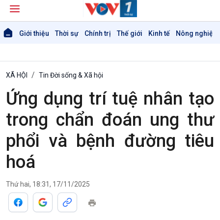
Giới thiệu
Thời sự
Chính trị
Thế giới
Kinh tế
Nông nghiệp 
XÃ HỘI
Tin Đời sống & Xã hội
Ứng dụng trí tuệ nhân tạo
trong chẩn đoán ung thư
phổi và bệnh đường tiêu
hoá
Thứ hai, 18:31, 17/11/2025
Giới thiệu
Thời sự
Thời sự 6h