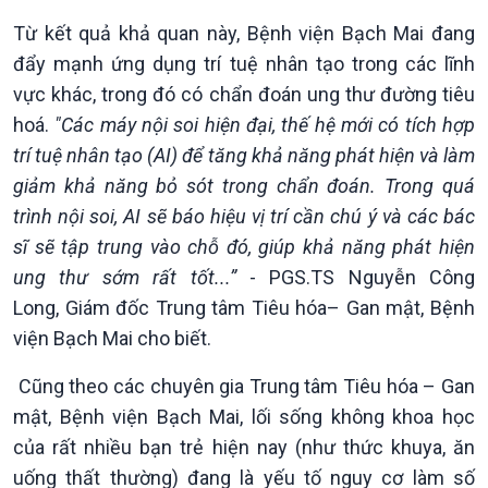
Khởi nghiệp
Tâm tình biên giới và hải
Tuyên chiến với gian lận
đảo
Từ kết quả khả quan này, Bệnh viện Bạch Mai đang
thương mại
Tìm hiểu biển, đảo Việt
đẩy mạnh ứng dụng trí tuệ nhân tạo trong các lĩnh
Nam
vực khác, trong đó có chẩn đoán ung thư đường tiêu
hoá.
"Các máy nội soi hiện đại, thế hệ mới có tích hợp
trí tuệ nhân tạo (AI) để tăng khả năng phát hiện và làm
giảm khả năng bỏ sót trong chẩn đoán. Trong quá
trình nội soi, AI sẽ báo hiệu vị trí cần chú ý và các bác
sĩ sẽ tập trung vào chỗ đó, giúp khả năng phát hiện
ung thư sớm rất tốt...”
- PGS.TS Nguyễn Công
Long, Giám đốc Trung tâm Tiêu hóa– Gan mật, Bệnh
viện Bạch Mai cho biết.
Xã hội
Khoa học & Công nghệ
Tin Đời sống & Xã hội
Tin Khoa học & Công nghệ
Cũng theo các chuyên gia Trung tâm Tiêu hóa – Gan
360 độ Sức khỏe
Kết nối công nghệ
mật, Bệnh viện Bạch Mai, lối sống không khoa học
Chuyển đổi Xanh
Sống chung với biến đổi
của rất nhiều bạn trẻ hiện nay (như thức khuya, ăn
Tài nguyên và Môi trường
khí hậu
Chuyên gia của bạn
uống thất thường) đang là yếu tố nguy cơ làm số