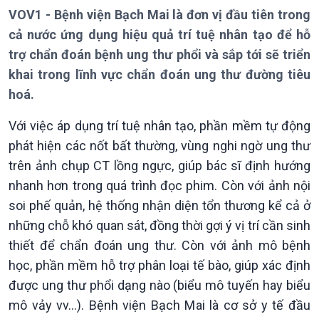
Thời sự 12h
VOV1 - Bệnh viện Bạch Mai là đơn vị đầu tiên trong
Thời sự 18h
cả nước ứng dụng hiệu quả trí tuệ nhân tạo để hỗ
Thời sự 21h30
trợ chẩn đoán bệnh ung thư phổi và sắp tới sẽ triển
Bản tin
khai trong lĩnh vực chẩn đoán ung thư đường tiêu
Chuyên mục
hoá.
Theo dòng Thời sự
Với việc áp dụng trí tuệ nhân tạo, phần mềm tự động
phát hiện các nốt bất thường, vùng nghi ngờ ung thư
trên ảnh chụp CT lồng ngực, giúp bác sĩ định hướng
nhanh hơn trong quá trình đọc phim. Còn với ảnh nội
soi phế quản, hệ thống nhận diện tổn thương kể cả ở
những chỗ khó quan sát, đồng thời gợi ý vị trí cần sinh
thiết để chẩn đoán ung thư. Còn với ảnh mô bệnh
Chính trị
Thế giới
học, phần mềm hỗ trợ phân loại tế bào, giúp xác định
Tin Chính trị
Tin thế giới
được ung thư phổi dạng nào (biểu mô tuyến hay biểu
Chính phủ với người dân
Vấn đề quốc tế
mô vảy vv...). Bệnh viện Bạch Mai là cơ sở y tế đầu
Quốc hội với cử tri
Hồ sơ sự kiện quốc tế