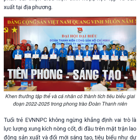
Chính phủ với người dân
Vấn đề quốc tế
xuất tại địa phương.
Quốc hội với cử tri
Hồ sơ sự kiện quốc tế
Xây dựng đảng
Thế giới & Việt Nam
Đảng trong cuộc sống
Biên cương - Một dải vững
Nhận diện sự thật
bền
Pháp luật và đời sống
Khen thưởng tập thể và cá nhân có thành tích tiêu biểu giai
đoạn 2022-2025 trong phong trào Đoàn Thanh niên
Tuổi trẻ EVNNPC không ngừng khẳng định vai trò là
lực lượng xung kích nòng cốt, đi đầu trên mặt trận lao
động sản xuất và đổi mới sáng tạo, tiêu biểu như dự