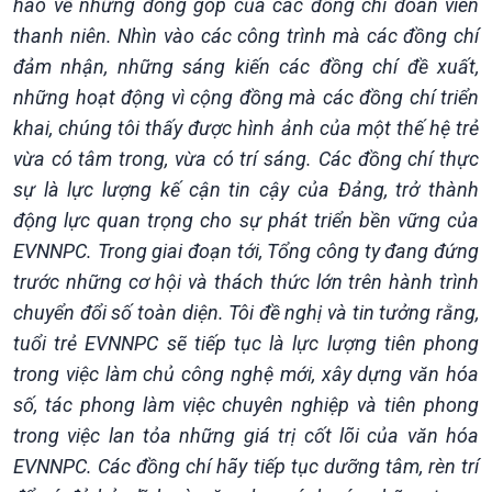
hào về những đóng góp của các đồng chí đoàn viên
Chuyển đổi Xanh
Sống chung với biến đổi
thanh niên. Nhìn vào các công trình mà các đồng chí
Tài nguyên và Môi trường
khí hậu
đảm nhận, những sáng kiến các đồng chí đề xuất,
Chuyên gia của bạn
những hoạt động vì cộng đồng mà các đồng chí triển
Xã hội chuyển động
Bước chân đến trường
khai, chúng tôi thấy được hình ảnh của một thế hệ trẻ
vừa có tâm trong, vừa có trí sáng. Các đồng chí thực
sự là lực lượng kế cận tin cậy của Đảng, trở thành
động lực quan trọng cho sự phát triển bền vững của
EVNNPC. Trong giai đoạn tới, Tổng công ty đang đứng
trước những cơ hội và thách thức lớn trên hành trình
chuyển đổi số toàn diện. Tôi đề nghị và tin tưởng rằng,
tuổi trẻ EVNNPC sẽ tiếp tục là lực lượng tiên phong
trong việc làm chủ công nghệ mới, xây dựng văn hóa
số, tác phong làm việc chuyên nghiệp và tiên phong
trong việc lan tỏa những giá trị cốt lõi của văn hóa
EVNNPC. Các đồng chí hãy tiếp tục dưỡng tâm, rèn trí