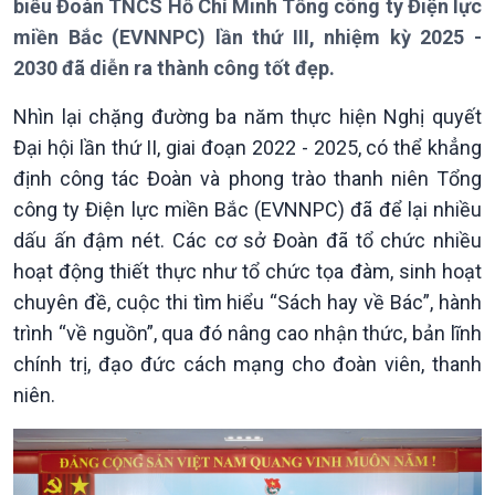
biểu Đoàn TNCS Hồ Chí Minh Tổng công ty Điện lực
miền Bắc (EVNNPC) lần thứ III, nhiệm kỳ 2025 -
2030 đã diễn ra thành công tốt đẹp.
Nhìn lại chặng đường ba năm thực hiện Nghị quyết
Đại hội lần thứ II, giai đoạn 2022 - 2025, có thể khẳng
định công tác Đoàn và phong trào thanh niên Tổng
công ty Điện lực miền Bắc (EVNNPC) đã để lại nhiều
Giới thiệu
Thời sự
dấu ấn đậm nét. Các cơ sở Đoàn đã tổ chức nhiều
Thời sự 6h
hoạt động thiết thực như tổ chức tọa đàm, sinh hoạt
Thời sự 12h
chuyên đề, cuộc thi tìm hiểu “Sách hay về Bác”, hành
Thời sự 18h
trình “về nguồn”, qua đó nâng cao nhận thức, bản lĩnh
Thời sự 21h30
Bản tin
chính trị, đạo đức cách mạng cho đoàn viên, thanh
Chuyên mục
niên.
Theo dòng Thời sự