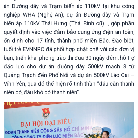
án Đường dây và Trạm biến áp 110kV tại khu công
nghiệp WHA (Nghệ An), dự án Đường dây và Trạm
biến áp 110kV Thái Hưng (Thái Bình cũ)…, góp phần
quyết định vào việc đảm bảo cung ứng điện an toàn,
ổn định cho 17 tỉnh, thành phố miền Bắc. Đặc biệt,
tuổi trẻ EVNNPC đã phối hợp chặt chẽ với các đơn vị
Kinh tế
Nông nghiệp & Biển đảo
bạn, triển khai phong trào thi đua 30 ngày đêm, hỗ trợ
Tin Kinh tế
Tin Nông nghiệp & Biển
Trước giờ mở cửa
đảo
đắc lực cho dự án đường dây 500kV mạch 3 từ
Dòng chảy Kinh tế
Mùa vàng
Quảng Trạch đến Phố Nối và dự án 500kV Lào Cai –
Sức sống hàng Việt
Biển đảo Việt Nam
Vĩnh Yên, qua đó thể hiện rõ tinh thần “đâu cần thanh
Khởi nghiệp
Tâm tình biên giới và hải
niên có, đâu khó có thanh niên”.
Tuyên chiến với gian lận
đảo
thương mại
Tìm hiểu biển, đảo Việt
Nam