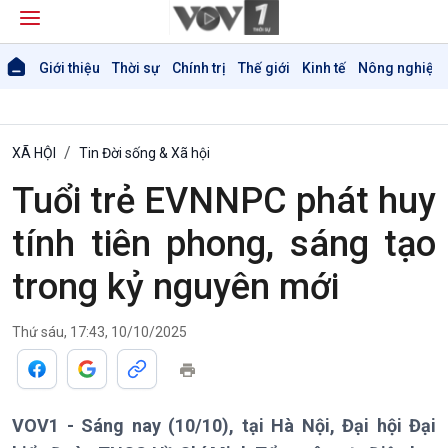
Giới thiệu
Thời sự
Chính trị
Thế giới
Kinh tế
Nông nghiệp 
XÃ HỘI
Tin Đời sống & Xã hội
Tuổi trẻ EVNNPC phát huy
tính tiên phong, sáng tạo
trong kỷ nguyên mới
Thứ sáu, 17:43, 10/10/2025
VOV1 - Sáng nay (10/10), tại Hà Nội, Đại hội Đại