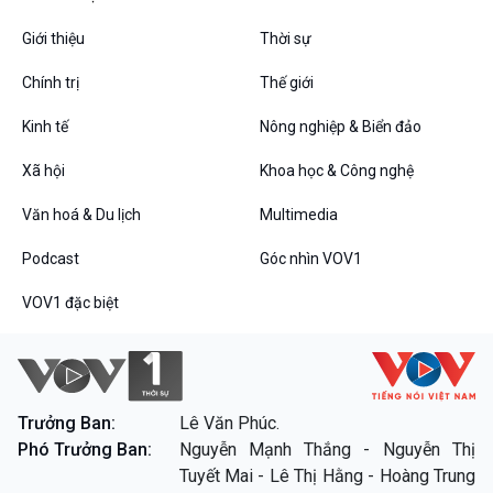
VOV1 đặc biệt
Giới thiệu
Thời sự
Thanh âm ký sự
Chính trị
Thế giới
Chân dung cuộc sống
Các chương trình đặc biệt
Kinh tế
Nông nghiệp & Biển đảo
Xã hội
Khoa học & Công nghệ
Văn hoá & Du lịch
Multimedia
Podcast
Góc nhìn VOV1
VOV1 đặc biệt
Trưởng Ban:
Lê Văn Phúc.
Phó Trưởng Ban:
Nguyễn Mạnh Thắng - Nguyễn Thị
Tuyết Mai - Lê Thị Hằng - Hoàng Trung