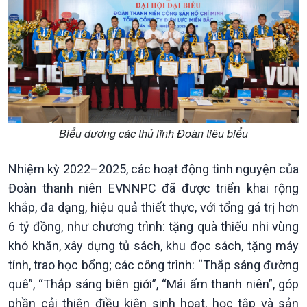
Biểu dương các thủ lĩnh Đoàn tiêu biểu
Nhiệm kỳ 2022–2025, các hoạt động tình nguyện của
Đoàn thanh niên EVNNPC đã được triển khai rộng
khắp, đa dạng, hiệu quả thiết thực, với tổng gá trị hơn
6 tỷ đồng, như chương trình: tặng quà thiếu nhi vùng
khó khăn, xây dựng tủ sách, khu đọc sách, tặng máy
tính, trao học bổng; các công trình: “Thắp sáng đường
Chính trị
Thế giới
quê”, “Thắp sáng biên giới”, “Mái ấm thanh niên”, góp
Tin Chính trị
Tin thế giới
phần cải thiện điều kiện sinh hoạt, học tập và sản