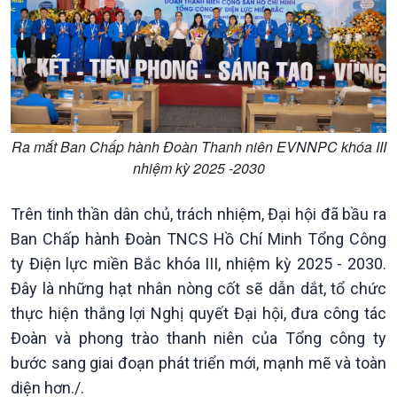
Ra mắt Ban Chấp hành Đoàn Thanh niên EVNNPC khóa III
nhiệm kỳ 2025 -2030
Trên tinh thần dân chủ, trách nhiệm, Đại hội đã bầu ra
Ban Chấp hành Đoàn TNCS Hồ Chí Minh Tổng Công
Podcast
Góc nhìn VOV1
ty Điện lực miền Bắc khóa III, nhiệm kỳ 2025 - 2030.
Bình luận
Đây là những hạt nhân nòng cốt sẽ dẫn dắt, tổ chức
10 phút Sự kiện - Luận bàn
Câu chuyện thời sự
thực hiện thắng lợi Nghị quyết Đại hội, đưa công tác
Dòng chảy sự kiện
Đoàn và phong trào thanh niên của Tổng công ty
Đối thoại
bước sang giai đoạn phát triển mới, mạnh mẽ và toàn
Diễn đàn chủ nhật
diện hơn./.
Chuyện đêm