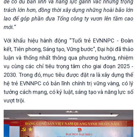
để có đủ bản lĩnh và năng lực gánh vác những trọng
trách lớn hơn, đồng thời xây dựng những hoài bão lớn
lao để góp phần đưa Tổng công ty vươn lên tầm cao
mới.”
Với khẩu hiệu hành động “Tuổi trẻ EVNNPC - Đoàn
Văn hoá & Du lịch
Multimedia
kết, Tiên phong, Sáng tạo, Vững bước”, Đại hội đã thảo
Tin Văn hoá & Du lịch
Ảnh
luận và thống nhất thông qua phương hướng, nhiệm
Chát với người nổi tiếng
Video
vụ cùng các chỉ tiêu trọng tâm cho giai đoạn 2025 -
Câu chuyện Thể thao
Infographic
E-Magazine
2030. Trong đó, mục tiêu được đặt ra là xây dựng thế
hệ trẻ EVNNPC có bản lĩnh chính trị vững vàng, có lý
tưởng cách mạng, có kỷ luật, sáng tạo và năng lực số
vượt trội.