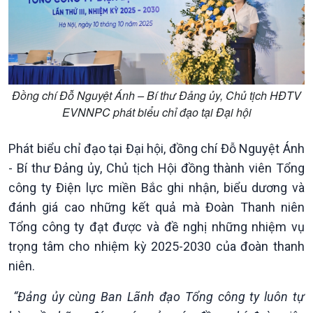
Đồng chí Đỗ Nguyệt Ánh – Bí thư Đảng ủy, Chủ tịch HĐTV
EVNNPC phát biểu chỉ đạo tại Đại hội
Phát biểu chỉ đạo tại Đại hội, đồng chí Đỗ Nguyệt Ánh
- Bí thư Đảng ủy, Chủ tịch Hội đồng thành viên Tổng
công ty Điện lực miền Bắc ghi nhận, biểu dương và
đánh giá cao những kết quả mà Đoàn Thanh niên
Tổng công ty đạt được và đề nghị những nhiệm vụ
trọng tâm cho nhiệm kỳ 2025-2030 của đoàn thanh
niên.
Xã hội
Khoa học & Công nghệ
Tin Đời sống & Xã hội
Tin Khoa học & Công nghệ
“Đảng ủy cùng Ban Lãnh đạo Tổng công ty luôn tự
360 độ Sức khỏe
Kết nối công nghệ