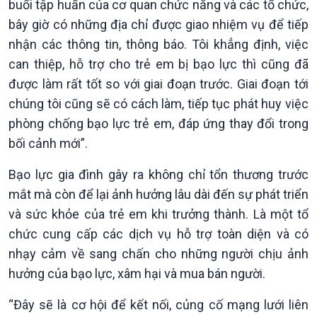
buổi tập huấn của cơ quan chức năng và các tổ chức,
bây giờ có những địa chỉ được giao nhiệm vụ để tiếp
nhận các thông tin, thông báo. Tôi khẳng định, việc
can thiệp, hỗ trợ cho trẻ em bị bạo lực thì cũng đã
được làm rất tốt so với giai đoạn trước. Giai đoạn tới
chúng tôi cũng sẽ có cách làm, tiếp tục phát huy việc
phòng chống bạo lực trẻ em, đáp ứng thay đổi trong
Podcast
Góc nhìn VOV1
bối cảnh mới”.
Bình luận
Bạo lực gia đình gây ra không chỉ tổn thương trước
10 phút Sự kiện - Luận bàn
Câu chuyện thời sự
mắt mà còn để lại ảnh hưởng lâu dài đến sự phát triển
Dòng chảy sự kiện
và sức khỏe của trẻ em khi trưởng thành. Là một tổ
Đối thoại
chức cung cấp các dịch vụ hỗ trợ toàn diện và có
Diễn đàn chủ nhật
nhạy cảm về sang chấn cho những người chịu ảnh
Chuyện đêm
hưởng của bạo lực, xâm hại và mua bán người.
“Đây sẽ là cơ hội để kết nối, củng cố mạng lưới liên