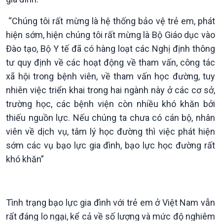
“Chúng tôi rất mừng là hệ thống bảo vệ trẻ em, phát
hiện sớm, hiện chúng tôi rất mừng là Bộ Giáo dục vào
Đào tạo, Bộ Y tế đã có hàng loạt các Nghị định thông
tư quy định về các hoạt động về tham vấn, công tác
xã hội trong bệnh viên, về tham vấn học đường, tuy
nhiên việc triển khai trong hai ngành này ở các cơ sở,
trường học, các bệnh viện còn nhiều khó khăn bởi
thiếu nguồn lực. Nếu chúng ta chưa có cán bộ, nhân
viên về dịch vụ, tâm lý học đường thì việc phát hiện
sớm các vụ bạo lực gia đình, bạo lực học đường rất
Văn hoá & Du lịch
Multimedia
khó khăn”
Tin Văn hoá & Du lịch
Ảnh
Chát với người nổi tiếng
Video
Câu chuyện Thể thao
Infographic
E-Magazine
Tình trạng bạo lực gia đình với trẻ em ở Việt Nam vẫn
rất đáng lo ngại, kể cả về số lượng và mức độ nghiêm