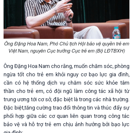
Chuyên gia của bạn
Xã hội chuyển động
Bước chân đến trường
Ông Đặng Hoa Nam, Phó Chủ tịch Hội bảo vệ quyền trẻ em
Việt Nam, nguyên Cục trưởng Cục trẻ em (Bộ LĐTBXH)
Ông Đặng Hoa Nam cho rằng, muốn chăm sóc, phòng
ngừa tốt cho trẻ em khỏi nguy cơ bạo lực gia đình,
cần có hệ thống dịch vụ chăm sóc sức khỏe tâm
thần cho trẻ em, có đội ngũ làm công tác xã hội từ
trung ương tới cơ sở, đặc biệt là trong các nhà trường.
Đặc biệt,tăng cường trao đổi thông tin và thúc đẩy sự
phối hợp giữa các cơ quan liên quan trong công tác
bảo vệ và hỗ trợ trẻ em chịu ảnh hưởng bởi bạo lực
gia đình: