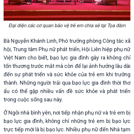
Quốc hội với cử tri
Hồ sơ sự kiện quốc tế
Xây dựng đảng
Thế giới & Việt Nam
Đảng trong cuộc sống
Biên cương - Một dải vững
Nhận diện sự thật
bền
Đại diện các cơ quan bảo vệ trẻ em chia sẻ tại Tọa đàm
Pháp luật và đời sống
Bà Nguyễn Khánh Linh, Phó trưởng phòng Công tác xã
hội, Trung tâm Phụ nữ phát triển, Hội Liên hiệp phụ nữ
Việt Nam cho biết, bạo lực gia đình gây ra không chỉ
tổn thương trước mắt mà còn để lại ảnh hưởng lâu dài
đến sự phát triển và sức khỏe của trẻ em khi trưởng
thành. Những người trải qua bạo lực gia đình thời thơ
ấu có thể gặp nhiều vấn đề sức khỏe và phát triển
trong cuộc sống sau này.
Ở Ngôi nhà bình yên, nơi tiếp nhận phụ nữ và trẻ em bị
bạo lực gia đình, không chỉ những trẻ em bị bạo lực
trực tiếp mới là bị bạo lực. Nhiều phụ nữ đến Nhà tạm