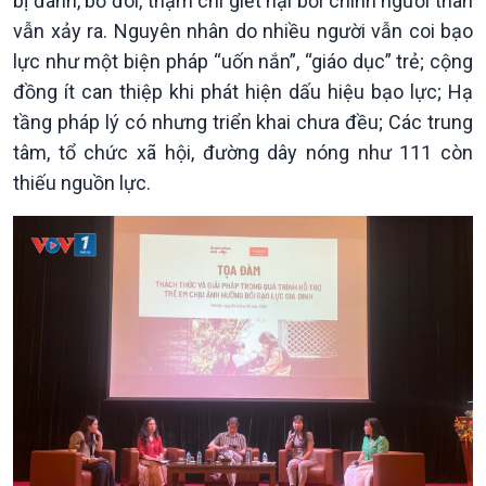
bị đánh, bỏ đói, thậm chí giết hại bởi chính người thân
vẫn xảy ra. Nguyên nhân do nhiều người vẫn coi bạo
lực như một biện pháp “uốn nắn”, “giáo dục” trẻ; cộng
đồng ít can thiệp khi phát hiện dấu hiệu bạo lực; Hạ
tầng pháp lý có nhưng triển khai chưa đều; Các trung
tâm, tổ chức xã hội, đường dây nóng như 111 còn
thiếu nguồn lực.
Chính trị
Thế giới
Tin Chính trị
Tin thế giới
Chính phủ với người dân
Vấn đề quốc tế