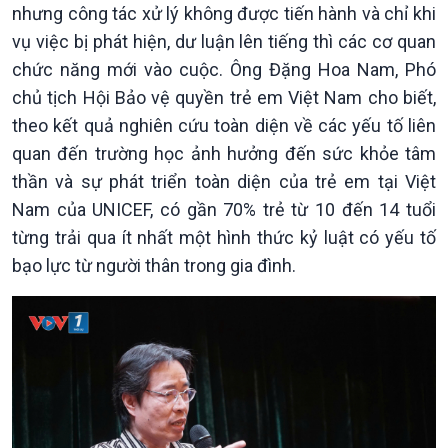
nhưng công tác xử lý không được tiến hành và chỉ khi
vụ việc bị phát hiện, dư luận lên tiếng thì các cơ quan
chức năng mới vào cuộc. Ông Đặng Hoa Nam, Phó
chủ tịch Hội Bảo vệ quyền trẻ em Việt Nam cho biết,
theo kết quả nghiên cứu toàn diện về các yếu tố liên
quan đến trường học ảnh hưởng đến sức khỏe tâm
thần và sự phát triển toàn diện của trẻ em tại Việt
Nam của UNICEF, có gần 70% trẻ từ 10 đến 14 tuổi
từng trải qua ít nhất một hình thức kỷ luật có yếu tố
bạo lực từ người thân trong gia đình.
Xã hội
Khoa học & Công nghệ
Tin Đời sống & Xã hội
Tin Khoa học & Công nghệ
360 độ Sức khỏe
Kết nối công nghệ
Chuyển đổi Xanh
Sống chung với biến đổi
Tài nguyên và Môi trường
khí hậu