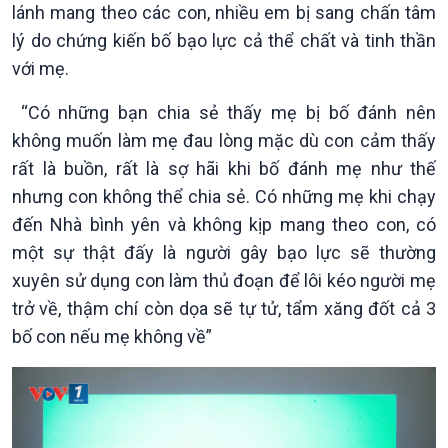
lánh mang theo các con, nhiều em bị sang chấn tâm
lý do chứng kiến bố bạo lực cả thể chất và tinh thần
với mẹ.
“Có những bạn chia sẻ thấy mẹ bị bố đánh nên
không muốn làm mẹ đau lòng mặc dù con cảm thấy
rất là buồn, rất là sợ hãi khi bố đánh mẹ như thế
nhưng con không thể chia sẻ. Có những mẹ khi chạy
đến Nhà bình yên và không kịp mang theo con, có
một sự thật đấy là người gây bạo lực sẽ thường
xuyên sử dụng con làm thủ đoạn để lôi kéo người mẹ
trở về, thậm chí còn dọa sẽ tự tử, tẩm xăng đốt cả 3
bố con nếu mẹ không về”
Kinh tế
Nông nghiệp & Biển đảo
Tin Kinh tế
Tin Nông nghiệp & Biển
Trước giờ mở cửa
đảo
Dòng chảy Kinh tế
Mùa vàng
Sức sống hàng Việt
Biển đảo Việt Nam