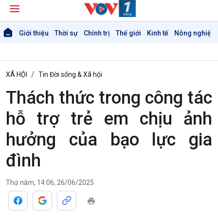
Giới thiệu
Thời sự
Chính trị
Thế giới
Kinh tế
Nông nghiệp 
XÃ HỘI
Tin Đời sống & Xã hội
Thách thức trong công tác
hỗ trợ trẻ em chịu ảnh
hưởng của bạo lực gia
đình
Thứ năm, 14:06, 26/06/2025