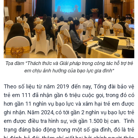
Thời sự 12h
Thời sự 18h
Thời sự 21h30
Bản tin
Chuyên mục
Theo dòng Thời sự
Tọa đàm "Thách thức và Giải pháp trong công tác hỗ trợ trẻ
em chịu ảnh hưởng của bạo lực gia đình"
Theo số liệu từ năm 2019 đến nay, Tổng đài bảo vệ
trẻ em 111 đã nhận gần 6 triệu cuộc gọi, trong đó có
hơn gần 11 nghìn vụ bạo lực và xâm hại trẻ em được
ghi nhận. Năm 2024, có tới gần 2 nghìn vụ bạo lực trẻ
em được điều tra hình sự, với gần 1.500 bị can. Tình
trạng đáng báo động trong một số gia đình, đó là trẻ