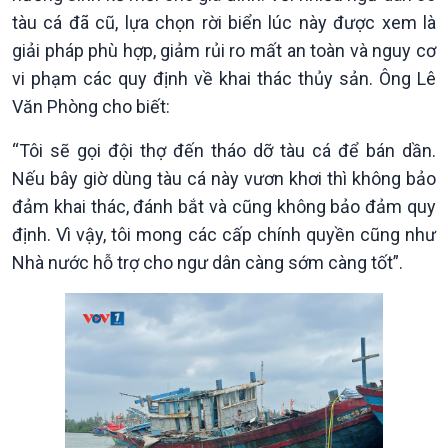
Quốc hội với cử tri
Hồ sơ sự kiện quốc tế
tàu cá đã cũ, lựa chọn rời biển lúc này được xem là
Xây dựng đảng
Thế giới & Việt Nam
giải pháp phù hợp, giảm rủi ro mất an toàn và nguy cơ
Đảng trong cuộc sống
Biên cương - Một dải vững
vi phạm các quy định về khai thác thủy sản. Ông Lê
Nhận diện sự thật
bền
Văn Phòng cho biết:
Pháp luật và đời sống
“Tôi sẽ gọi đội thợ đến tháo dỡ tàu cá để bán dần.
Nếu bây giờ dùng tàu cá này vươn khơi thì không bảo
đảm khai thác, đánh bắt và cũng không bảo đảm quy
định. Vì vậy, tôi mong các cấp chính quyền cũng như
Nhà nước hỗ trợ cho ngư dân càng sớm càng tốt”.