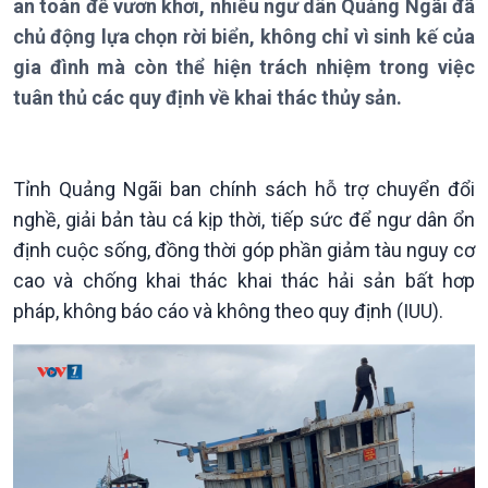
an toàn để vươn khơi, nhiều ngư dân Quảng Ngãi đã
chủ động lựa chọn rời biển, không chỉ vì sinh kế của
gia đình mà còn thể hiện trách nhiệm trong việc
tuân thủ các quy định về khai thác thủy sản.
Tỉnh Quảng Ngãi ban chính sách hỗ trợ chuyển đổi
Giới thiệu
Thời sự
nghề, giải bản tàu cá kịp thời, tiếp sức để ngư dân ổn
Thời sự 6h
định cuộc sống, đồng thời góp phần giảm tàu nguy cơ
Thời sự 12h
cao và chống khai thác khai thác hải sản bất hơp
Thời sự 18h
pháp, không báo cáo và không theo quy định (IUU).
Thời sự 21h30
Bản tin
Chuyên mục
Theo dòng Thời sự