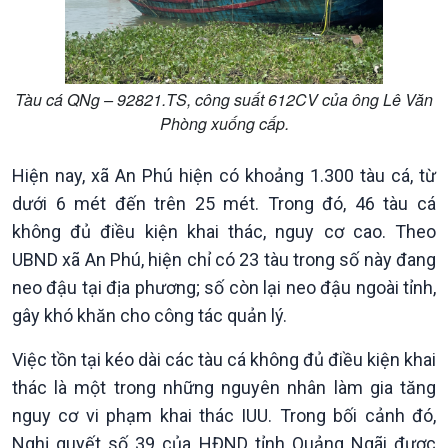
Tàu cá QNg – 92821.TS, công suất 612CV của ông Lê Văn
Phòng xuống cấp.
Kinh tế
Nông nghiệp & Biển đảo
Tin Kinh tế
Tin Nông nghiệp & Biển
Hiện nay, xã An Phú hiện có khoảng 1.300 tàu cá, từ
Trước giờ mở cửa
đảo
dưới 6 mét đến trên 25 mét. Trong đó, 46 tàu cá
Dòng chảy Kinh tế
Mùa vàng
không đủ điều kiện khai thác, nguy cơ cao. Theo
Sức sống hàng Việt
Biển đảo Việt Nam
UBND xã An Phú, hiện chỉ có 23 tàu trong số này đang
Khởi nghiệp
Tâm tình biên giới và hải
Tuyên chiến với gian lận
đảo
neo đậu tại địa phương; số còn lại neo đậu ngoài tỉnh,
thương mại
Tìm hiểu biển, đảo Việt
gây khó khăn cho công tác quản lý.
Nam
Việc tồn tại kéo dài các tàu cá không đủ điều kiện khai
thác là một trong những nguyên nhân làm gia tăng
nguy cơ vi phạm khai thác IUU. Trong bối cảnh đó,
Nghị quyết số 39 của HĐND tỉnh Quảng Ngãi được