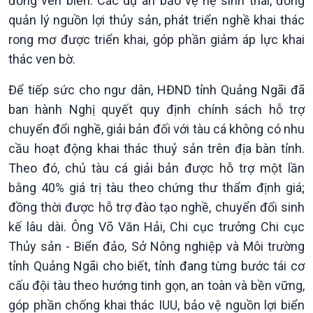
đồng ven biển. Các dự án bảo vệ hệ sinh thái, đồng
quản lý nguồn lợi thủy sản, phát triển nghề khai thác
rong mơ được triển khai, góp phần giảm áp lực khai
thác ven bờ.
Văn hoá & Du lịch
Multimedia
Để tiếp sức cho ngư dân, HĐND tỉnh Quảng Ngãi đã
Tin Văn hoá & Du lịch
Ảnh
ban hành Nghị quyết quy định chính sách hỗ trợ
Chát với người nổi tiếng
Video
Câu chuyện Thể thao
Infographic
chuyển đổi nghề, giải bản đối với tàu cá không có nhu
E-Magazine
cầu hoạt động khai thác thuỷ sản trên địa bàn tỉnh.
Theo đó, chủ tàu cá giải bản được hỗ trợ một lần
bằng 40% giá trị tàu theo chứng thư thẩm định giá;
đồng thời được hỗ trợ đào tạo nghề, chuyển đổi sinh
kế lâu dài. Ông Võ Văn Hải, Chi cục trưởng Chi cục
Thủy sản - Biển đảo, Sở Nông nghiệp và Môi trường
tỉnh Quảng Ngãi cho biết, tỉnh đang từng bước tái cơ
cấu đội tàu theo hướng tinh gọn, an toàn và bền vững,
góp phần chống khai thác IUU, bảo vệ nguồn lợi biển