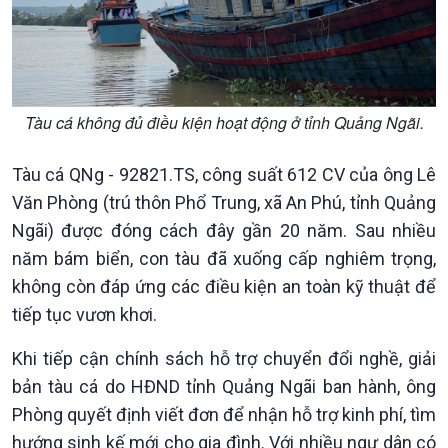
Tàu cá không đủ điều kiện hoạt động ở tỉnh Quảng Ngãi.
Tàu cá QNg - 92821.TS, công suất 612 CV của ông Lê
Văn Phòng (trú thôn Phổ Trung, xã An Phú, tỉnh Quảng
Ngãi) được đóng cách đây gần 20 năm. Sau nhiều
năm bám biển, con tàu đã xuống cấp nghiêm trọng,
không còn đáp ứng các điều kiện an toàn kỹ thuật để
tiếp tục vươn khơi.
Khi tiếp cận chính sách hỗ trợ chuyển đổi nghề, giải
bản tàu cá do HĐND tỉnh Quảng Ngãi ban hành, ông
Chính trị
Thế giới
Phòng quyết định viết đơn để nhận hỗ trợ kinh phí, tìm
Tin Chính trị
Tin thế giới
hướng sinh kế mới cho gia đình. Với nhiều ngư dân có
Chính phủ với người dân
Vấn đề quốc tế