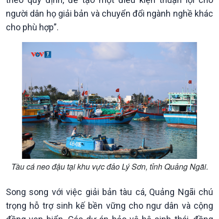
Tài nguyên và Môi trường
khí hậu
người dân họ giải bản và chuyển đổi ngành nghề khác
Chuyên gia của bạn
cho phù hợp”.
Xã hội chuyển động
Bước chân đến trường
Tàu cá neo đậu tại khu vực đảo Lý Sơn, tỉnh Quảng Ngãi.
Song song với việc giải bản tàu cá, Quảng Ngãi chú
trọng hỗ trợ sinh kế bền vững cho ngư dân và cộng