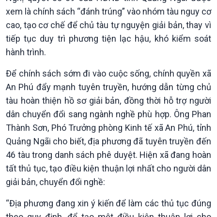
xem là chính sách “đánh trúng” vào nhóm tàu nguy cơ
cao, tạo cơ chế để chủ tàu tự nguyện giải bản, thay vì
tiếp tục duy trì phương tiện lạc hậu, khó kiểm soát
hành trình.
Để chính sách sớm đi vào cuộc sống, chính quyền xã
An Phú đẩy mạnh tuyên truyền, hướng dẫn từng chủ
tàu hoàn thiện hồ sơ giải bản, đồng thời hỗ trợ người
dân chuyển đổi sang ngành nghề phù hợp. Ông Phan
Thành Sơn, Phó Trưởng phòng Kinh tế xã An Phú, tỉnh
Quảng Ngãi cho biết, địa phương đã tuyên truyền đến
46 tàu trong danh sách phê duyệt. Hiện xã đang hoàn
tất thủ tục, tạo điều kiện thuận lợi nhất cho người dân
Xã hội
Khoa học & Công nghệ
giải bản, chuyển đổi nghề:
Tin Đời sống & Xã hội
Tin Khoa học & Công nghệ
360 độ Sức khỏe
Kết nối công nghệ
“Địa phương đang xin ý kiến để làm các thủ tục đúng
Chuyển đổi Xanh
Sống chung với biến đổi
theo quy định, để tạo một điều kiện thuận lợi cho