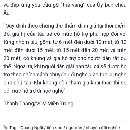
và đáp ứng yêu cầu gỡ “thẻ vàng” của Ủy ban châu
Âu:
“Quy định theo chứng thư thẩm định giá tại thời điểm
đó, giá trị của tàu sẽ có mức hỗ trợ phù hợp đối với
từng nhóm tàu, gồm: từ 6 mét đến dưới 12 mét, từ 12
mét đến dưới 15 mét, từ 15 mét đến 20 mét và trên
20 mét; có khung và giá hỗ trợ cho người dân rất cụ
Podcast
Góc nhìn VOV1
thể. Ngoài ra, khi người dân giải bản tàu cá sẽ được hỗ
trợ theo chính sách chuyển đổi nghề, đào tạo lại nghề
Bình luận
10 phút Sự kiện - Luận bàn
cho chủ tàu. Khi không còn tham gia khai thác thì sẽ
Câu chuyện thời sự
có mức hỗ trợ đi học nghề”.
Dòng chảy sự kiện
Đối thoại
Thanh Thắng/VOV-Miền Trung
Diễn đàn chủ nhật
Chuyện đêm
Tag:
Quảng Ngãi
tiếp sức
ngư dân
chuyển đổi nghề