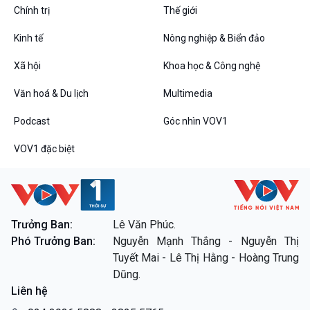
Thanh âm ký sự
Chính trị
Thế giới
Chân dung cuộc sống
Các chương trình đặc biệt
Kinh tế
Nông nghiệp & Biển đảo
Xã hội
Khoa học & Công nghệ
Văn hoá & Du lịch
Multimedia
Podcast
Góc nhìn VOV1
VOV1 đặc biệt
Trưởng Ban:
Lê Văn Phúc.
Phó Trưởng Ban:
Nguyễn Mạnh Thắng - Nguyễn Thị
Tuyết Mai - Lê Thị Hằng - Hoàng Trung
Dũng.
Liên hệ