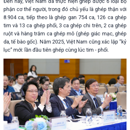
Đến nay, Việt Nam đã thực hiện ghép được 6 loại bộ
phận cơ thể người, trong đó chủ yếu là ghép thận với
8.904 ca, tiếp theo là ghép gan 754 ca, 126 ca ghép
Xã hội
Khoa học & Công nghệ
tim và 13 ca ghép phổi, 3 ca ghép chi trên, 2 ca ghép
Tin Đời sống & Xã hội
Tin Khoa học & Công nghệ
ruột và hàng trăm ca ghép mô (ghép giác mạc, ghép
360 độ Sức khỏe
Kết nối công nghệ
da, tế bào gốc). Năm 2025, Việt Nam cũng xác lập “kỷ
Chuyển đổi Xanh
Sống chung với biến đổi
Tài nguyên và Môi trường
khí hậu
lục” mới: lần đầu tiên ghép cùng lúc tim - phổi.
Chuyên gia của bạn
Xã hội chuyển động
Bước chân đến trường