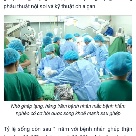
phẫu thuật nội soi và kỹ thuật chia gan.
Văn hoá & Du lịch
Multimedia
Tin Văn hoá & Du lịch
Ảnh
Chát với người nổi tiếng
Video
Câu chuyện Thể thao
Infographic
E-Magazine
Nhờ ghép tạng, hàng trăm bệnh nhân mắc bệnh hiểm
nghèo có cơ hội được sống khoẻ mạnh sau ghép
Tỷ lệ sống còn sau 1 năm với bệnh nhân ghép thận