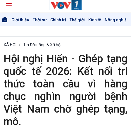
Giới thiệu
Thời sự
Chính trị
Thế giới
Kinh tế
Nông nghiệp 
XÃ HỘI
Tin Đời sống & Xã hội
Hội nghị Hiến - Ghép tạng
quốc tế 2026: Kết nối tri
thức toàn cầu vì hàng
chục nghìn người bệnh
Việt Nam chờ ghép tạng,
mô.