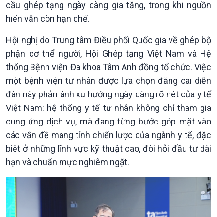
cầu ghép tạng ngày càng gia tăng, trong khi nguồn
Giới thiệu
Thời sự
hiến vẫn còn hạn chế.
Thời sự 6h
Thời sự 12h
Hội nghị do Trung tâm Điều phối Quốc gia về ghép bộ
Thời sự 18h
phận cơ thể người, Hội Ghép tạng Việt Nam và Hệ
Thời sự 21h30
Bản tin
thống Bệnh viện Đa khoa Tâm Anh đồng tổ chức. Việc
Chuyên mục
một bệnh viện tư nhân được lựa chọn đăng cai diễn
Theo dòng Thời sự
đàn này phản ánh xu hướng ngày càng rõ nét của y tế
Việt Nam: hệ thống y tế tư nhân không chỉ tham gia
cung ứng dịch vụ, mà đang từng bước góp mặt vào
các vấn đề mang tính chiến lược của ngành y tế, đặc
biệt ở những lĩnh vực kỹ thuật cao, đòi hỏi đầu tư dài
hạn và chuẩn mực nghiêm ngặt.