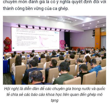
chuyên môn đánh giá là có ý nghĩa quyết định đối với
Kinh tế
Nông nghiệp & Biển đảo
thành công bền vững của ca ghép.
Tin Kinh tế
Tin Nông nghiệp & Biển
Trước giờ mở cửa
đảo
Dòng chảy Kinh tế
Mùa vàng
Sức sống hàng Việt
Biển đảo Việt Nam
Khởi nghiệp
Tâm tình biên giới và hải
Tuyên chiến với gian lận
đảo
thương mại
Tìm hiểu biển, đảo Việt
Nam
Hội nghị là diễn đàn để các chuyên gia trong nước và quốc
tế chia sẻ các báo cáo khoa học liên quan đến ghép mô
tạng