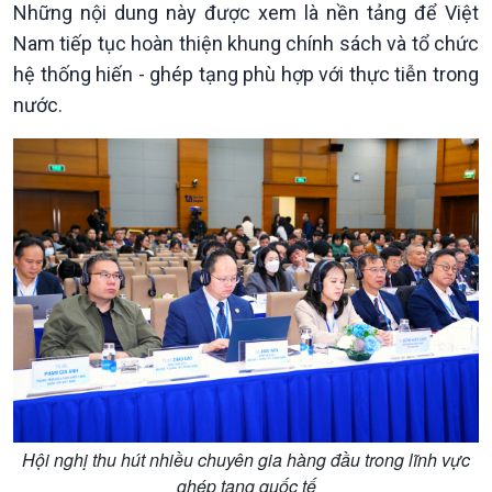
Những nội dung này được xem là nền tảng để Việt
Chính trị
Thế giới
Nam tiếp tục hoàn thiện khung chính sách và tổ chức
Tin Chính trị
Tin thế giới
hệ thống hiến - ghép tạng phù hợp với thực tiễn trong
Chính phủ với người dân
Vấn đề quốc tế
nước.
Quốc hội với cử tri
Hồ sơ sự kiện quốc tế
Xây dựng đảng
Thế giới & Việt Nam
Đảng trong cuộc sống
Biên cương - Một dải vững
Nhận diện sự thật
bền
Pháp luật và đời sống
Hội nghị thu hút nhiều chuyên gia hàng đầu trong lĩnh vực
ghép tạng quốc tế