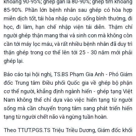
khoảng 90-95%; ghép gan là 80-90%; ghép tim khoảng
85-90%. Phần lớn bệnh nhân sau ghép có hòa hợp
miễn dịch tốt, tái hòa nhập cuộc sống bình thường, đi
học, đi làm, hạn chế nhập viện tái diễn. Thậm chí
người ghép thận mang thai và sinh con mà không còn
cần tới máy lọc máu, và rất nhiều bệnh nhân đã duy trì
thận ghép trong cơ thể lên tới 25 - 30 năm mới phải
ghép lại.
Báo cáo tại hội nghị, TS.BS Phạm Gia Anh - Phó Giám
đốc Trung tâm Điều phối Quốc gia về ghép bộ phận
cơ thể người, khẳng định ngành hiến - ghép tạng Việt
Nam không thể chỉ dựa vào việc hiến tạng từ người
sống mà cần chuyển trọng tâm sang phát triển hiến
tạng từ người chết não và ngừng tuần hoàn.
Theo TTƯT.PGS.TS Triệu Triều Dương, Giám đốc khối