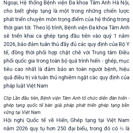
Ngoại, Hệ thống Bệnh viện Đa khoa Tâm Anh Hà Nội,
Podcast
Góc nhìn VOV1
cho biết ghép tạng là một trong những chiến lược
Bình luận
phát triển chuyên môn trọng điểm của hệ thống trong
10 phút Sự kiện - Luận bàn
thời gian tới. Theo lộ trình, Bệnh viện Đa khoa Tâm Anh
Câu chuyện thời sự
Dòng chảy sự kiện
sẽ triển khai ca ghép tạng đầu tiên vào quý 1 năm
Đối thoại
2026, bảo đảm tuân thủ đầy đủ các quy định của Bộ Y
Diễn đàn chủ nhật
tế, đồng thời phối hợp chặt chẽ với Trung tâm Điều
Chuyện đêm
phối quốc gia trong toàn bộ quá trình hiến - ghép, mục
tiêu cao nhất là đảm bảo an toàn người bệnh, hiệu
quả điều trị và tuân thủ nghiêm ngặt các quy định của
pháp luật Việt Nam
Clip Lần đầu tiên, Bệnh viện Tâm Anh tổ chức diễn đàn hiến -
ghép tạng quốc tế bàn giải pháp phát triển ghép tạng bền
vững tại Việt Nam.
Hội nghị Quốc tế về Hiến, Ghép tạng tại Việt Nam
năm 2026 quy tụ hơn 250 đại biểu, trong đó có ⅔ là