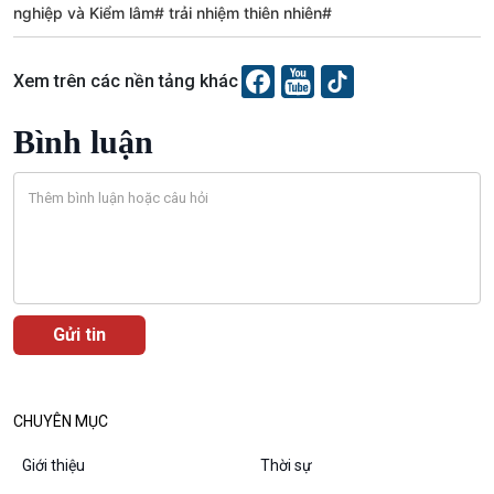
nghiệp và Kiểm lâm# trải nhiệm thiên nhiên#
Xem trên các nền tảng khác
Bình luận
VOV1 đặc biệt
Thanh âm ký sự
Chân dung cuộc sống
CHUYÊN MỤC
Các chương trình đặc biệt
Giới thiệu
Thời sự