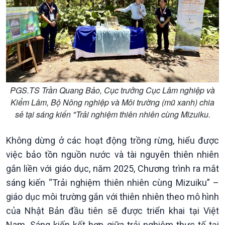
Tài nguyên và Môi trường
khí hậu
Chuyên gia của bạn
Xã hội chuyển động
Bước chân đến trường
PGS.TS Trần Quang Bảo, Cục trưởng Cục Lâm nghiệp và
Kiểm Lâm, Bộ Nông nghiệp và Môi trường (mũ xanh) chia
sẻ tại sáng kiến "Trải nghiệm thiên nhiên cùng Mizuiku.
Không dừng ở các hoạt động trồng rừng, hiểu được
việc bảo tồn nguồn nước và tài nguyên thiên nhiên
gắn liền với giáo dục, năm 2025, Chương trình ra mắt
sáng kiến “Trải nghiệm thiên nhiên cùng Mizuiku” –
giáo dục môi trường gắn với thiên nhiên theo mô hình
của Nhật Bản đầu tiên sẽ được triển khai tại Việt
Nam. Sáng kiến kết hợp giữa trải nghiệm thực tế tại