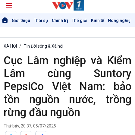
Giới thiệu
Thời sự
Chính trị
Thế giới
Kinh tế
Nông nghiệp 
XÃ HỘI
Tin Đời sống & Xã hội
Cục Lâm nghiệp và Kiểm
Lâm cùng Suntory
PepsiCo Việt Nam: bảo
tồn nguồn nước, trồng
rừng đầu nguồn
Thứ bảy, 20:37, 05/07/2025