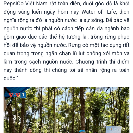
PepsiCo Việt Nam rất toàn diện, dưới góc độ là khởi
động sáng kiến ngày hôm nay Water of Life, dịch
nghĩa rộng ra đó là nguồn nước là sự sống. Để bảo vệ
nguồn nước thì phải có cách tiếp cận đa ngành bao
gồm giáo dục các thế hệ tương lai, trồng rừng phục
hồi để bảo vệ nguồn nước. Rừng có một tác dụng rất
quan trọng trong ngăn chặn lũ lụt chống xói mòn và
làm trong sạch nguồn nước. Chương trình thí điểm
này thành công thì chúng tôi sẽ nhân rộng ra toàn
quốc."
Xã hội
Khoa học & Công nghệ
Tin Đời sống & Xã hội
Tin Khoa học & Công nghệ
360 độ Sức khỏe
Kết nối công nghệ
Chuyển đổi Xanh
Sống chung với biến đổi