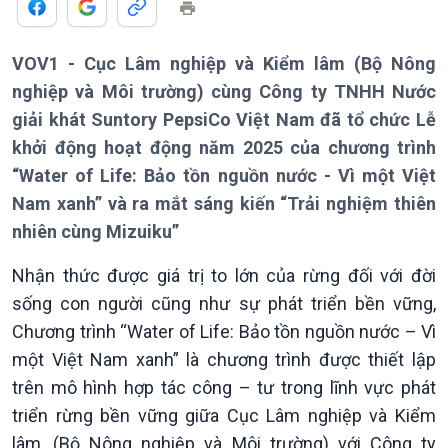
VOV1 - Cục Lâm nghiệp và Kiểm lâm (Bộ Nông
nghiệp và Môi trường) cùng Công ty TNHH Nước
giải khát Suntory PepsiCo Việt Nam đã tổ chức Lễ
khởi động hoạt động năm 2025 của chương trình
“Water of Life: Bảo tồn nguồn nước - Vì một Việt
Nam xanh” và ra mắt sáng kiến “Trải nghiệm thiên
nhiên cùng Mizuiku”
Nhận thức được giá trị to lớn của rừng đối với đời
sống con người cũng như sự phát triển bền vững,
Giới thiệu
Thời sự
Chương trình “Water of Life: Bảo tồn nguồn nước – Vì
Thời sự 6h
một Việt Nam xanh” là chương trình được thiết lập
Thời sự 12h
Thời sự 18h
trên mô hình hợp tác công – tư trong lĩnh vực phát
Thời sự 21h30
triển rừng bền vững giữa Cục Lâm nghiệp và Kiểm
Bản tin
lâm, (Bộ Nông nghiệp và Môi trường) với Công ty