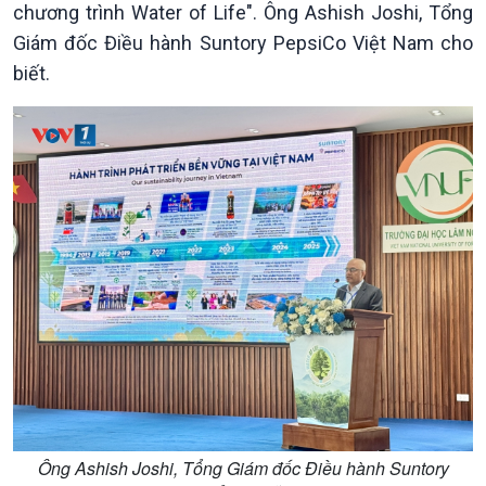
chương trình Water of Life". Ông Ashish Joshi, Tổng
Giám đốc Điều hành Suntory PepsiCo Việt Nam cho
biết.
Chính trị
Thế giới
Tin Chính trị
Tin thế giới
Chính phủ với người dân
Vấn đề quốc tế
Quốc hội với cử tri
Hồ sơ sự kiện quốc tế
Xây dựng đảng
Thế giới & Việt Nam
Đảng trong cuộc sống
Biên cương - Một dải vững
Nhận diện sự thật
bền
Pháp luật và đời sống
Ông Ashish Joshi, Tổng Giám đốc Điều hành Suntory