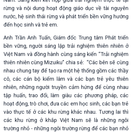
rừng và nội dung hoạt động giáo dục về tài nguyên
nước, hệ sinh thái rừng và phát triển bền vững hướng
đến học sinh và trẻ em.
Anh Trần Anh Tuấn, Giám đốc Trung tâm Phát triển
bền vững, người sáng lập trải nghiệm thiên nhiên ở
Việt Nam và đồng hành cùng sáng kiến “Trải nghiệm
thiên nhiên cùng Mizuiku” chia sẻ: “Các bên sẽ cùng
Văn hoá & Du lịch
Multimedia
nhau chung tay để tạo ra một hệ thống gồm các thầy
Tin Văn hoá & Du lịch
Ảnh
cô, các cán bộ kiểm lâm và các bạn trẻ yêu thiên
Chát với người nổi tiếng
Video
Câu chuyện Thể thao
Infographic
nhiên, những người truyền cảm hứng để cùng nhau
E-Magazine
tập huấn, trao đổi, làm giàu các phương pháp, các
hoạt động, trò chơi, đưa các em học sinh, các bạn trẻ
vào thực tế ở các khu rừng khác nhau. Tương lai thì
các khu rừng ở khắp Việt Nam sẽ là những ngôi
trường nhỏ - những ngôi trường rừng để các bạn nhỏ