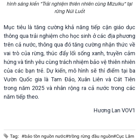
Podcast
Góc nhìn VOV1
hình sáng kiến "Trải nghiệm thiên nhiên cùng Mizuiku" tại
Bình luận
rừng Núi Luốt
10 phút Sự kiện - Luận bàn
Câu chuyện thời sự
Mục tiêu là tăng cường khả năng tiếp cận giáo dục
Dòng chảy sự kiện
thông qua trải nghiệm cho học sinh ở các địa phương
Đối thoại
trên cả nước, thông qua đó tăng cường nhận thức về
Diễn đàn chủ nhật
vai trò của rừng, thúc đẩy lối sống xanh, truyền cảm
Chuyện đêm
hứng và tình yêu cùng trách nhiệm bảo vệ thiên nhiên
của các bạn trẻ. Dự kiến, mô hình sẽ thí điểm tại ba
Vườn Quốc gia là Tam Đảo, Xuân Liên và Cát Tiên
trong năm 2025 và nhân rộng ra cả nước trong các
năm tiếp theo.
Hương Lan VOV1
Tag:
#bảo tồn nguồn nước#trồng rừng đầu nguồn#Cục Lâm