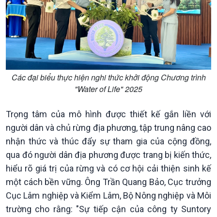
Kinh tế
Nông nghiệp & Biển đảo
Tin Kinh tế
Tin Nông nghiệp & Biển
Trước giờ mở cửa
đảo
Dòng chảy Kinh tế
Mùa vàng
Sức sống hàng Việt
Biển đảo Việt Nam
Khởi nghiệp
Tâm tình biên giới và hải
Các đại biểu thực hiện nghi thức khởi động Chương trình
Tuyên chiến với gian lận
đảo
"Water of Life" 2025
thương mại
Tìm hiểu biển, đảo Việt
Nam
Trọng tâm của mô hình được thiết kế gắn liền với
người dân và chủ rừng địa phương, tập trung nâng cao
nhận thức và thúc đẩy sự tham gia của cộng đồng,
qua đó người dân địa phương được trang bị kiến thức,
hiểu rõ giá trị của rừng và có cơ hội cải thiện sinh kế
một cách bền vững. Ông Trần Quang Bảo, Cục trưởng
Cục Lâm nghiệp và Kiểm Lâm, Bộ Nông nghiệp và Môi
trường cho rằng: "Sự tiếp cận của công ty Suntory