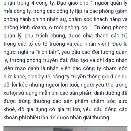
phận trong 4 công ty. Đạo giao cho 1 người quản lý
mỗi công ty, trong các công ty lập ra các phòng (gồm
Chính trị
Thế giới
phòng hành chính nhân sự, chăm sóc khách hàng và
Tin Chính trị
Tin thế giới
phòng kinh doanh, ở mỗi phòng có 1 Trưởng phòng
Chính phủ với người dân
Vấn đề quốc tế
quản lý, phụ trách chung, được chia thành các tổ,
Quốc hội với cử tri
Hồ sơ sự kiện quốc tế
trong các tổ có tổ trưởng và các nhân viên). Đạo là
Xây dựng đảng
Thế giới & Việt Nam
người nghĩ ra “kịch bản”, yêu cầu các đối tượng quản
Đảng trong cuộc sống
Biên cương - Một dải vững
Nhận diện sự thật
bền
lý, trưởng phòng truyền đạt, đào tạo và chỉ đạo nhân
Pháp luật và đời sống
viên mạo danh là nhân viên các công ty chăm sóc
sức khoẻ, cơ sở y tế, công ty truyền thông gọi điện dụ
dỗ, lôi kéo những người lớn tuổi, người yếu thế trong
xã hội sử dụng miễn phí các sản phẩm dinh dưỡng để
được trúng thưởng các sản phẩm chăm sóc sức
khoẻ, đồ gia dụng có giá trị lớn, yêu cầu đóng các
khoản phí nhiều lần để được nhận giải thưởng.