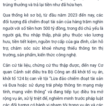
trúng thưởng và trả lại tiền như đã hứa hẹn.
Qua thống kê sơ bộ, từ đầu năm 2023 đến nay, các
đối tượng đã chiếm đoạt tài sản của hàng trăm nghìn
người với số tiền hơn 500 tỷ đồng, trong đó chủ yếu là
Xã hội
Khoa học & Công nghệ
người già, thu nhập thấp, phải phụ thuộc vào lương
Tin Đời sống & Xã hội
Tin Khoa học & Công nghệ
hưu, tiền tiết kiệm, nguồn trợ cấp của gia đình, cần hỗ
360 độ Sức khỏe
Kết nối công nghệ
trợ, chăm sóc sức khoẻ nhưng thiếu thông tin thị
Chuyển đổi Xanh
Sống chung với biến đổi
Tài nguyên và Môi trường
khí hậu
trường, sản phẩm, kiến thức công nghệ.
Chuyên gia của bạn
Căn cứ tài liệu, chứng cứ thu thập được, đến nay Cơ
Xã hội chuyển động
Bước chân đến trường
quan Cảnh sát điều tra Bộ Công an đã khởi tố vụ án,
khởi tố 124 bị can về tội “Lừa đảo chiếm đoạt tài sản
và Đưa hoặc sử dụng trái phép thông tin mạng máy
tính, mạng viễn thông” và đang tiếp tục điều tra mở
rộng vụ án, xử lý triệt để, nghiêm minh trước pháp luật
các đối tượng có hành vi phạm tội trong vụ án và các