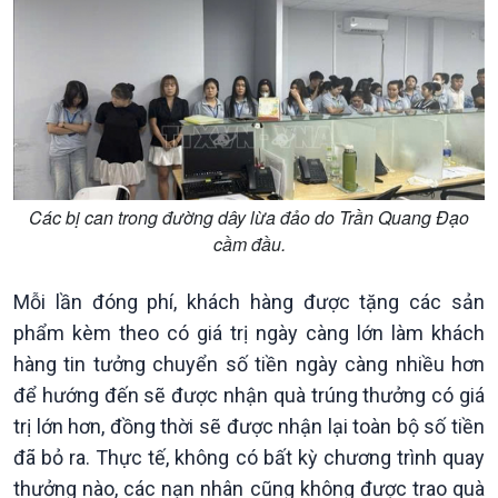
Kinh tế
Nông nghiệp & Biển đảo
Tin Kinh tế
Tin Nông nghiệp & Biển
Trước giờ mở cửa
đảo
Dòng chảy Kinh tế
Mùa vàng
Sức sống hàng Việt
Biển đảo Việt Nam
Các bị can trong đường dây lừa đảo do Trần Quang Đạo
Khởi nghiệp
Tâm tình biên giới và hải
cầm đầu.
Tuyên chiến với gian lận
đảo
thương mại
Tìm hiểu biển, đảo Việt
Mỗi lần đóng phí, khách hàng được tặng các sản
Nam
phẩm kèm theo có giá trị ngày càng lớn làm khách
hàng tin tưởng chuyển số tiền ngày càng nhiều hơn
để hướng đến sẽ được nhận quà trúng thưởng có giá
trị lớn hơn, đồng thời sẽ được nhận lại toàn bộ số tiền
đã bỏ ra. Thực tế, không có bất kỳ chương trình quay
thưởng nào, các nạn nhân cũng không được trao quà