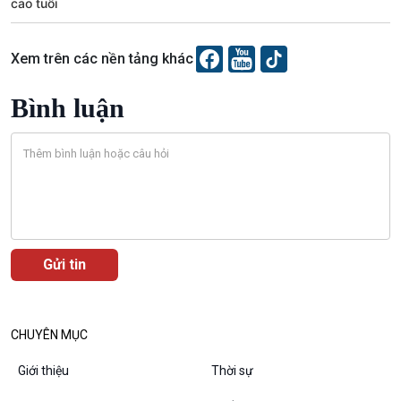
cao tuổi
Xem trên các nền tảng khác
Podcast
Góc nhìn VOV1
Bình luận
Bình luận
10 phút Sự kiện - Luận bàn
Câu chuyện thời sự
Dòng chảy sự kiện
Đối thoại
Diễn đàn chủ nhật
Chuyện đêm
CHUYÊN MỤC
Giới thiệu
Thời sự