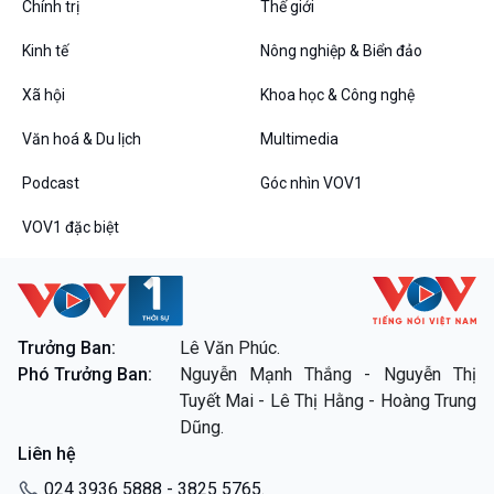
Chính trị
Thế giới
Kinh tế
Nông nghiệp & Biển đảo
Xã hội
Khoa học & Công nghệ
Văn hoá & Du lịch
Multimedia
VOV1 đặc biệt
Thanh âm ký sự
Podcast
Góc nhìn VOV1
Chân dung cuộc sống
VOV1 đặc biệt
Các chương trình đặc biệt
Trưởng Ban:
Lê Văn Phúc.
Phó Trưởng Ban:
Nguyễn Mạnh Thắng - Nguyễn Thị
Tuyết Mai - Lê Thị Hằng - Hoàng Trung
Dũng.
Liên hệ
024 3936 5888 - 3825 5765.