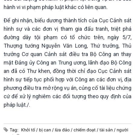
hành vi vi phạm pháp luật khác có liên quan.
Để ghi nhận, biểu dương thành tích của Cục Cảnh sát
hình sự và các đơn vị tham gia đấu tranh, triệt phá
đường dây tội phạm có tổ chức trên, ngày 5/7,
Thượng tướng Nguyễn Văn Long, Thứ trưởng, Thủ
Văn hoá & Du lịch
Multimedia
trưởng Cơ quan Cảnh sát điều tra Bộ Công an thay
Tin Văn hoá & Du lịch
Ảnh
mặt Đảng ủy Công an Trung ương, lãnh đạo Bộ Công
Chát với người nổi tiếng
Video
Câu chuyện Thể thao
Infographic
an đã có Thư khen, đồng thời chỉ đạo Cục Cảnh sát
E-Magazine
hình sự tiếp tục phối hợp với Công an các đơn vị, địa
phương điều tra mở rộng vụ án, củng cố tài liệu chứng
cứ để xử lý nghiêm các đối tượng theo quy định của
pháp luật./.
Tag:
Khởi tố
bị can
lừa đảo
chiếm đoạt
tài sản
người