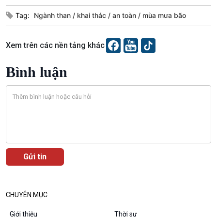
Dòng chảy sự kiện
Đối thoại
Tag:
Ngành than
khai thác
an toàn
mùa mưa bão
Diễn đàn chủ nhật
Chuyện đêm
Xem trên các nền tảng khác
Bình luận
CHUYÊN MỤC
Giới thiệu
Thời sự