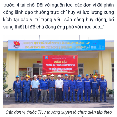
trước, 4 tại chỗ. Đối với nguồn lực, các đơn vị đã phân
công lãnh đạo thường trực chỉ huy và lực lượng xung
kích tại các vị trí trọng yếu, sẵn sàng huy động, bổ
sung thiết bị để chủ động ứng phó với mưa bão...".
Văn hoá & Du lịch
Multimedia
Tin Văn hoá & Du lịch
Ảnh
Chát với người nổi tiếng
Video
Câu chuyện Thể thao
Infographic
E-Magazine
Các đơn vị thuộc TKV thường xuyên tổ chức diễn tập theo