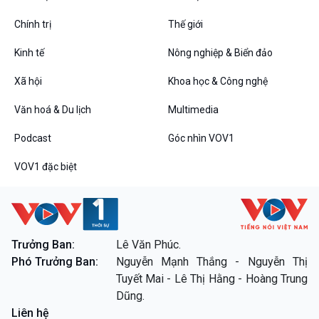
Chính trị
Thế giới
VOV1 đặc biệt
Kinh tế
Nông nghiệp & Biển đảo
Thanh âm ký sự
Chân dung cuộc sống
Xã hội
Khoa học & Công nghệ
Các chương trình đặc biệt
Văn hoá & Du lịch
Multimedia
Podcast
Góc nhìn VOV1
VOV1 đặc biệt
Trưởng Ban:
Lê Văn Phúc.
Phó Trưởng Ban:
Nguyễn Mạnh Thắng - Nguyễn Thị
Tuyết Mai - Lê Thị Hằng - Hoàng Trung
Dũng.
Liên hệ