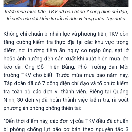
Trước mùa mưa bão, TKV đã ban hành 7 công điện chỉ đạo,
tổ chức các đợt kiểm tra tất cả đơn vị trong toàn Tập đoàn
Không chỉ chuẩn bị nhân lực và phương tiện, TKV còn
tăng cường kiểm tra thực địa tại các khu vực trọng
Xã hội
Khoa học & Công nghệ
điểm, nơi thường tiềm ẩn nguy cơ ngập úng, sạt lở
Tin Đời sống & Xã hội
Tin Khoa học & Công nghệ
360 độ Sức khỏe
Kết nối công nghệ
hoặc ảnh hưởng đến sản xuất khi xuất hiện mưa lớn
Chuyển đổi Xanh
Sống chung với biến đổi
kéo dài. Ông Đỗ Thiện Bằng, Phó Trưởng Ban Môi
Tài nguyên và Môi trường
khí hậu
trường TKV cho biết: Trước mùa mưa bão năm nay,
Chuyên gia của bạn
Tập đoàn đã có 7 công điện chỉ đạo và tổ chức kiểm
Xã hội chuyển động
tra toàn bộ các đơn vị thành viên. Riêng tại Quảng
Bước chân đến trường
Ninh, 30 đơn vị đã hoàn thành việc kiểm tra, rà soát
phương án phòng chống thiên tai:
"Đến thời điểm này, các đơn vị của TKV đều đã chuẩn
bị phòng chống lụt bão cơ bản theo nguyên tắc 3