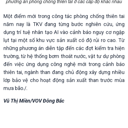
phương án phòng chống thiên tai ở các cấp độ khác nhau
Một điểm mới trong công tác phòng chống thiên tai
năm nay là TKV đang từng bước nghiên cứu, ứng
dụng trí tuệ nhân tạo AI vào cảnh báo nguy cơ ngập
lụt tại một số khu vực sản xuất có độ rủi ro cao. Từ
những phương án diễn tập đến các đợt kiểm tra hiện
trường, từ hệ thống bơm thoát nước, vật tư dự phòng
đến việc ứng dụng công nghệ mới trong cảnh báo
thiên tai, ngành than đang chủ động xây dựng nhiều
lớp bảo vệ cho hoạt động sản xuất than trước mùa
mưa bão./.
Vũ Thị Miền/VOV Đông Bắc
Podcast
Góc nhìn VOV1
Bình luận
10 phút Sự kiện - Luận bàn
Câu chuyện thời sự