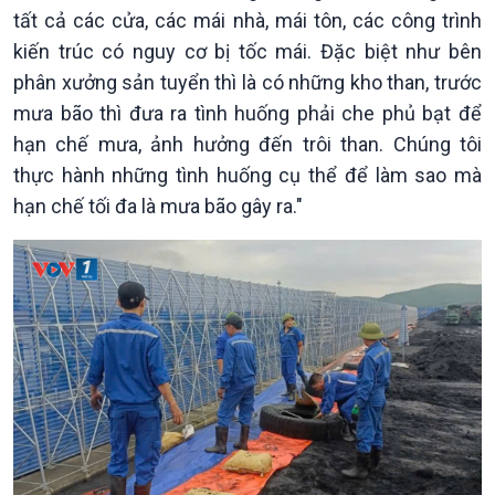
Tin Kinh tế
Tin Nông nghiệp & Biển
tất cả các cửa, các mái nhà, mái tôn, các công trình
Trước giờ mở cửa
đảo
kiến trúc có nguy cơ bị tốc mái. Đặc biệt như bên
Dòng chảy Kinh tế
Mùa vàng
phân xưởng sản tuyển thì là có những kho than, trước
Sức sống hàng Việt
Biển đảo Việt Nam
Khởi nghiệp
Tâm tình biên giới và hải
mưa bão thì đưa ra tình huống phải che phủ bạt để
Tuyên chiến với gian lận
đảo
hạn chế mưa, ảnh hưởng đến trôi than. Chúng tôi
thương mại
Tìm hiểu biển, đảo Việt
thực hành những tình huống cụ thể để làm sao mà
Nam
hạn chế tối đa là mưa bão gây ra."