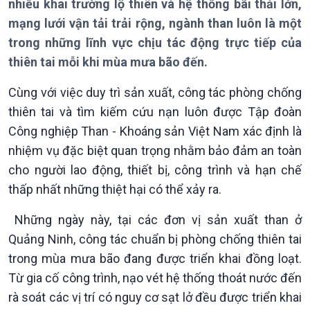
nhiều khai trường lộ thiên và hệ thống bãi thải lớn,
mạng lưới vận tải trải rộng, ngành than luôn là một
trong những lĩnh vực chịu tác động trực tiếp của
thiên tai mỗi khi mùa mưa bão đến.
Cùng với việc duy trì sản xuất, công tác phòng chống
Giới thiệu
Thời sự
thiên tai và tìm kiếm cứu nạn luôn được Tập đoàn
Thời sự 6h
Công nghiệp Than - Khoáng sản Việt Nam xác định là
Thời sự 12h
nhiệm vụ đặc biệt quan trọng nhằm bảo đảm an toàn
Thời sự 18h
Thời sự 21h30
cho người lao động, thiết bị, công trình và hạn chế
Bản tin
thấp nhất những thiệt hại có thể xảy ra.
Chuyên mục
Theo dòng Thời sự
Những ngày này, tại các đơn vị sản xuất than ở
Quảng Ninh, công tác chuẩn bị phòng chống thiên tai
trong mùa mưa bão đang được triển khai đồng loạt.
Từ gia cố công trình, nạo vét hệ thống thoát nước đến
rà soát các vị trí có nguy cơ sạt lở đều được triển khai