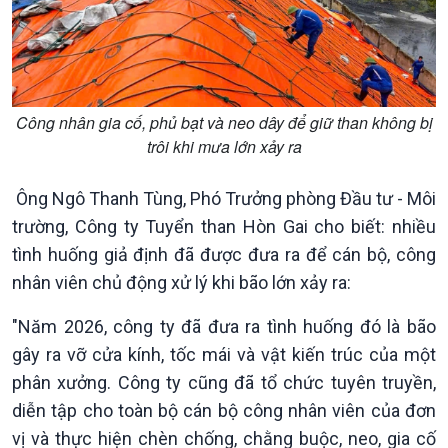
Pháp luật và đời sống
Công nhân gia cố, phủ bạt và neo dây để giữ than không bị
trôi khi mưa lớn xảy ra
Ông Ngô Thanh Tùng, Phó Trưởng phòng Đầu tư - Môi
trường, Công ty Tuyển than Hòn Gai cho biết: nhiều
tình huống giả định đã được đưa ra để cán bộ, công
nhân viên chủ động xử lý khi bão lớn xảy ra:
"Năm 2026, công ty đã đưa ra tình huống đó là bão
gây ra vỡ cửa kính, tốc mái và vật kiến trúc của một
phân xưởng. Công ty cũng đã tổ chức tuyên truyền,
diễn tập cho toàn bộ cán bộ công nhân viên của đơn
Kinh tế
Nông nghiệp & Biển đảo
vị và thực hiện chèn chống, chằng buộc, neo, gia cố