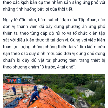
theo các kịch bản cụ thể nhằm sẵn sàng ứng phó với
những tình huống bất lợi của thời tiết.
Ngay từ đầu năm, bám sát chỉ đạo của Tập đoàn, các
đơn vị thành viên đã xây dựng phương án ứng phó
thiên tai theo từng cấp độ rủi ro và tổ chức diễn tập
sát với điều kiện thực tế tại đơn vị. Cùng với việc kiện
toàn lực lượng phòng chống thiên tai và tìm kiếm cứu
nạn theo các quy định mới, các đơn vị cũng chủ động
chuẩn bị đầy đủ vật tư, phương tiện, trang thiết bị
theo phương châm "3 trước, 4 tại chỗ".
Chính trị
Thế giới
Tin Chính trị
Tin thế giới
Chính phủ với người dân
Vấn đề quốc tế
Quốc hội với cử tri
Hồ sơ sự kiện quốc tế
Xây dựng đảng
Thế giới & Việt Nam
Đảng trong cuộc sống
Biên cương - Một dải vững
Nhận diện sự thật
bền