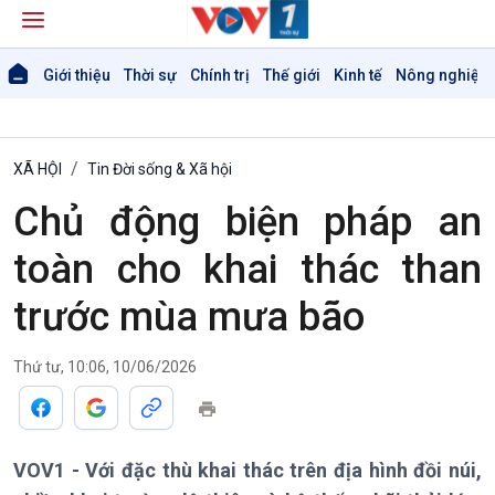
Giới thiệu
Thời sự
Chính trị
Thế giới
Kinh tế
Nông nghiệp 
XÃ HỘI
Tin Đời sống & Xã hội
Chủ động biện pháp an
toàn cho khai thác than
trước mùa mưa bão
Thứ tư, 10:06, 10/06/2026
VOV1 - Với đặc thù khai thác trên địa hình đồi núi,