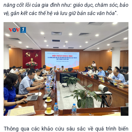
năng cốt lõi của gia đình như: giáo dục, chăm sóc, bảo
vệ, gắn kết các thế hệ và lưu giữ bản sắc văn hóa
".
Kinh tế
Nông nghiệp & Biển đảo
Tin Kinh tế
Tin Nông nghiệp & Biển
Trước giờ mở cửa
đảo
Dòng chảy Kinh tế
Mùa vàng
Sức sống hàng Việt
Biển đảo Việt Nam
Thông qua các khảo cứu sâu sắc về quá trình biến