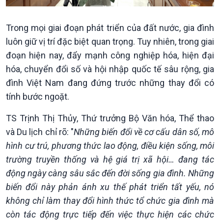
Trong mọi giai đoạn phát triển của đất nước, gia đình
luôn giữ vị trí đặc biệt quan trọng. Tuy nhiên, trong giai
đoạn hiện nay, đẩy mạnh công nghiệp hóa, hiện đại
hóa, chuyển đổi số và hội nhập quốc tế sâu rộng, gia
đình Việt Nam đang đứng trước những thay đổi có
tính bước ngoặt.
Chính trị
Thế giới
TS Trịnh Thị Thủy, Thứ trưởng Bộ Văn hóa, Thể thao
Tin Chính trị
Tin thế giới
và Du lịch chỉ rõ: "
Những biến đổi về cơ cấu dân số, mô
Chính phủ với người dân
Vấn đề quốc tế
Quốc hội với cử tri
Hồ sơ sự kiện quốc tế
hình cư trú, phương thức lao động, điều kiện sống, môi
Xây dựng đảng
Thế giới & Việt Nam
trường truyền thống và hệ giá trị xã hội… đang tác
Đảng trong cuộc sống
Biên cương - Một dải vững
động ngày càng sâu sắc đến đời sống gia đình. Những
Nhận diện sự thật
bền
biến đổi này phản ánh xu thế phát triển tất yếu, nó
Pháp luật và đời sống
không chỉ làm thay đổi hình thức tổ chức gia đình mà
còn tác động trực tiếp đến việc thực hiện các chức