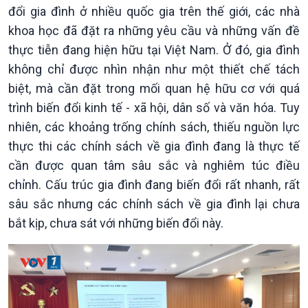
Khởi nghiệp
Tâm tình biên giới và hải
đổi gia đình ở nhiều quốc gia trên thế giới, các nhà
Tuyên chiến với gian lận
đảo
khoa học đã đặt ra những yêu cầu và những vấn đề
thương mại
Tìm hiểu biển, đảo Việt
thực tiễn đang hiện hữu tại Việt Nam. Ở đó, gia đình
Nam
không chỉ được nhìn nhận như một thiết chế tách
biệt, mà cần đặt trong mối quan hệ hữu cơ với quá
trình biến đổi kinh tế - xã hội, dân số và văn hóa. Tuy
nhiên, các khoảng trống chính sách, thiếu nguồn lực
thực thi các chính sách về gia đình đang là thực tế
cần được quan tâm sâu sắc và nghiêm túc điều
chỉnh. Cấu trúc gia đình đang biến đổi rất nhanh, rất
sâu sắc nhưng các chính sách về gia đình lại chưa
bắt kịp, chưa sát với những biến đổi này.