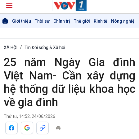
Giới thiệu
Thời sự
Chính trị
Thế giới
Kinh tế
Nông nghiệp 
XÃ HỘI
Tin Đời sống & Xã hội
25 năm Ngày Gia đình
Việt Nam- Cần xây dựng
hệ thống dữ liệu khoa học
về gia đình
Thứ tư, 14:52, 24/06/2026