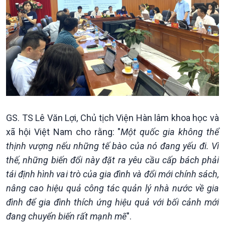
Xã hội
Khoa học & Công nghệ
Tin Đời sống & Xã hội
Tin Khoa học & Công nghệ
360 độ Sức khỏe
Kết nối công nghệ
Chuyển đổi Xanh
Sống chung với biến đổi
Tài nguyên và Môi trường
khí hậu
Chuyên gia của bạn
Xã hội chuyển động
Bước chân đến trường
GS. TS Lê Văn Lợi, Chủ tịch Viện Hàn lâm khoa học và
xã hội Việt Nam cho rằng: "
Một quốc gia không thể
thịnh vượng nếu những tế bào của nó đang yếu đi. Vì
thế, những biến đổi này đặt ra yêu cầu cấp bách phải
tái định hình vai trò của gia đình và đổi mới chính sách,
nâng cao hiệu quả công tác quản lý nhà nước về gia
đình để gia đình thích ứng hiệu quả với bối cảnh mới
đang chuyển biến rất mạnh mẽ
".