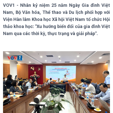
VOV1 - Nhân kỷ niệm 25 năm Ngày Gia đình Việt
Nam, Bộ Văn hóa, Thể thao và Du lịch phối hợp với
Viện Hàn lâm Khoa học Xã hội Việt Nam tổ chức Hội
thảo khoa học: "Xu hướng biến đổi của gia đình Việt
Giới thiệu
Thời sự
Nam qua các thời kỳ, thực trạng và giải pháp".
Thời sự 6h
Thời sự 12h
Thời sự 18h
Thời sự 21h30
Bản tin
Chuyên mục
Theo dòng Thời sự