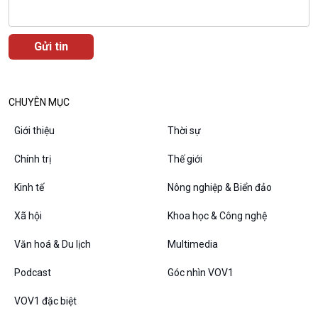
CHUYÊN MỤC
Giới thiệu
Thời sự
Chính trị
Thế giới
Kinh tế
Nông nghiệp & Biển đảo
VOV1 đặc biệt
Thanh âm ký sự
Xã hội
Khoa học & Công nghệ
Chân dung cuộc sống
Văn hoá & Du lịch
Multimedia
Các chương trình đặc biệt
Podcast
Góc nhìn VOV1
VOV1 đặc biệt