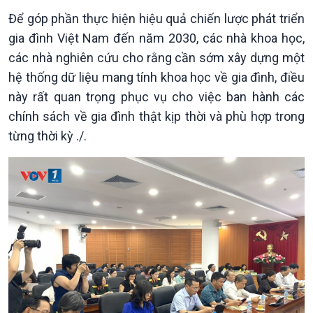
Để góp phần thực hiện hiệu quả chiến lược phát triển
gia đình Việt Nam đến năm 2030, các nhà khoa học,
các nhà nghiên cứu cho rằng cần sớm xây dựng một
hệ thống dữ liệu mang tính khoa học về gia đình, điều
Văn hoá & Du lịch
Multimedia
này rất quan trọng phục vụ cho việc ban hành các
Tin Văn hoá & Du lịch
Ảnh
chính sách về gia đình thật kịp thời và phù hợp trong
Chát với người nổi tiếng
Video
từng thời kỳ ./.
Câu chuyện Thể thao
Infographic
E-Magazine