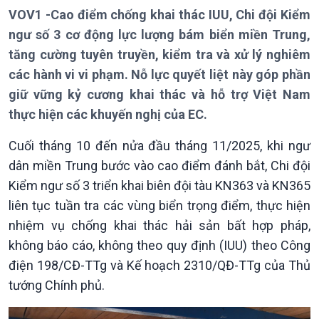
Thời sự 6h
VOV1 -Cao điểm chống khai thác IUU, Chi đội Kiểm
Thời sự 12h
ngư số 3 cơ động lực lượng bám biển miền Trung,
Thời sự 18h
tăng cường tuyên truyền, kiểm tra và xử lý nghiêm
Thời sự 21h30
các hành vi vi phạm. Nỗ lực quyết liệt này góp phần
Bản tin
giữ vững kỷ cương khai thác và hỗ trợ Việt Nam
Chuyên mục
Theo dòng Thời sự
thực hiện các khuyến nghị của EC.
Cuối tháng 10 đến nửa đầu tháng 11/2025, khi ngư
dân miền Trung bước vào cao điểm đánh bắt, Chi đội
Kiểm ngư số 3 triển khai biên đội tàu KN363 và KN365
liên tục tuần tra các vùng biển trọng điểm, thực hiện
nhiệm vụ chống khai thác hải sản bất hợp pháp,
không báo cáo, không theo quy định (IUU) theo Công
điện 198/CĐ-TTg và Kế hoạch 2310/QĐ-TTg của Thủ
tướng Chính phủ.
Chính trị
Thế giới
Tin Chính trị
Tin thế giới