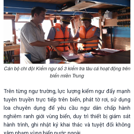
Chính phủ với người dân
Vấn đề quốc tế
Quốc hội với cử tri
Hồ sơ sự kiện quốc tế
Xây dựng đảng
Thế giới & Việt Nam
Đảng trong cuộc sống
Biên cương - Một dải vững
Nhận diện sự thật
bền
Pháp luật và đời sống
Cán bộ chi đội Kiểm ngư số 3 kiểm tra tàu cá hoạt động trên
biển miền Trung
Trên từng ngư trường, lực lượng kiểm ngư đẩy mạnh
tuyên truyền trực tiếp trên biển, phát tờ rơi, sử dụng
loa chuyên dụng để yêu cầu ngư dân chấp hành
nghiêm ranh giới vùng biển, duy trì thiết bị giám sát
Kinh tế
Nông nghiệp & Biển đảo
hành trình, ghi nhật ký khai thác và tuyệt đối không
Tin Kinh tế
Tin Nông nghiệp & Biển
xâm phạm vùng biển nước ngoài.