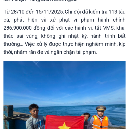
Trước giờ mở cửa
đảo
Dòng chảy Kinh tế
Mùa vàng
Từ 28/10 đến 15/11/2025, Chi đội đã kiểm tra 113 tàu
Sức sống hàng Việt
Biển đảo Việt Nam
cá; phát hiện và xử phạt vi phạm hành chính
Khởi nghiệp
Tâm tình biên giới và hải
286.900.000 đồng đối với các hành vi: tắt VMS, khai
Tuyên chiến với gian lận
đảo
thác sai vùng, không ghi nhật ký, hành trình bất
thương mại
Tìm hiểu biển, đảo Việt
thường… Việc xử lý được thực hiện nghiêm minh, kịp
Nam
thời, nhằm răn đe và ngăn chặn tái phạm.
Xã hội
Khoa học & Công nghệ
Tin Đời sống & Xã hội
Tin Khoa học & Công nghệ