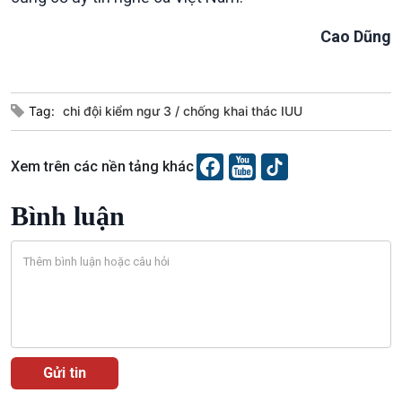
Chát với người nổi tiếng
Video
Câu chuyện Thể thao
Infographic
Cao Dũng
E-Magazine
Tag:
chi đội kiểm ngư 3
chống khai thác IUU
Xem trên các nền tảng khác
Bình luận
Podcast
Góc nhìn VOV1
Bình luận
10 phút Sự kiện - Luận bàn
Câu chuyện thời sự
Dòng chảy sự kiện
Đối thoại