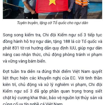
360 độ Sức khỏe
Kết nối công nghệ
Chuyển đổi Xanh
Sống chung với biến đổi
Tài nguyên và Môi trường
khí hậu
Chuyên gia của bạn
Tuyên truyền, tặng cờ Tổ quốc cho ngư dân
Xã hội chuyển động
Bước chân đến trường
Song song kiểm tra, Chi đội Kiểm ngư số 3 tiếp tục
đồng hành hỗ trợ ngư dân, tặng 188 lá cờ Tổ quốc và
phát 831 tờ rơi hướng dẫn quy định IUU, giúp ngư dân
nâng cao nhận thức, chủ động phòng tránh vi phạm
và vững vàng bám biển.
Đợt tuần tra diễn ra đúng thời điểm Việt Nam quyết
liệt thực hiện các khuyến nghị của EC. Với tinh thần
kiên trì, chủ động và xử lý nghiêm vi phạm, Chi đội
Kiểm ngư số 3 đã góp phần quan trọng trong siết
Văn hoá & Du lịch
Multimedia
chặt kỷ cương khai thác, bảo vệ nguồn lợi thủy sản và
Tin Văn hoá & Du lịch
Ảnh
củng cố uy tín nghề cá Việt Nam.