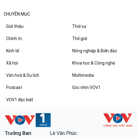
Diễn đàn chủ nhật
Chuyện đêm
CHUYÊN MỤC
Giới thiệu
Thời sự
Chính trị
Thế giới
Kinh tế
Nông nghiệp & Biển đảo
Xã hội
Khoa học & Công nghệ
Văn hoá & Du lịch
Multimedia
Podcast
Góc nhìn VOV1
VOV1 đặc biệt
Thanh âm ký sự
VOV1 đặc biệt
Chân dung cuộc sống
Các chương trình đặc biệt
Trưởng Ban:
Lê Văn Phúc.