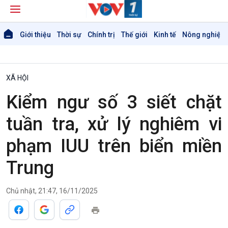
Giới thiệu
Thời sự
Chính trị
Thế giới
Kinh tế
Nông nghiệp 
XÃ HỘI
Kiểm ngư số 3 siết chặt
tuần tra, xử lý nghiêm vi
phạm IUU trên biển miền
Trung
Chủ nhật, 21:47, 16/11/2025
Giới thiệu
Thời sự