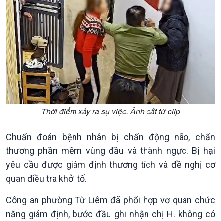
Xây dựng đảng
Thế giới & Việt Nam
Đảng trong cuộc sống
Biên cương - Một dải vững
Nhận diện sự thật
bền
Pháp luật và đời sống
Thời điểm xảy ra sự việc. Ảnh cắt từ clip
Chuẩn đoán bệnh nhân bị chấn động não, chấn
thương phần mềm vùng đầu và thành ngực. Bị hại
Kinh tế
Nông nghiệp & Biển đảo
yêu cầu được giám định thương tích và đề nghị cơ
Tin Kinh tế
Tin Nông nghiệp & Biển
quan điều tra khởi tố.
Trước giờ mở cửa
đảo
Dòng chảy Kinh tế
Mùa vàng
Công an phường Từ Liêm đã phối hợp vơ quan chức
Sức sống hàng Việt
Biển đảo Việt Nam
năng giám định, bước đầu ghi nhận chị H. không có