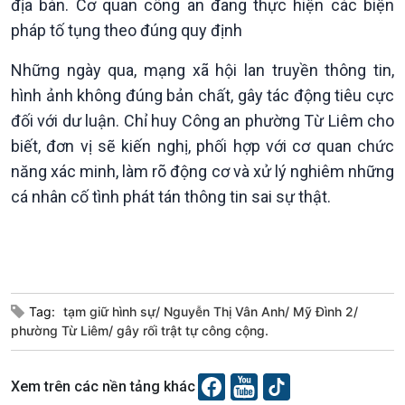
địa bàn. Cơ quan công an đang thực hiện các biện
Xã hội chuyển động
pháp tố tụng theo đúng quy định
Bước chân đến trường
Những ngày qua, mạng xã hội lan truyền thông tin,
hình ảnh không đúng bản chất, gây tác động tiêu cực
đối với dư luận. Chỉ huy Công an phường Từ Liêm cho
biết, đơn vị sẽ kiến nghị, phối hợp với cơ quan chức
năng xác minh, làm rõ động cơ và xử lý nghiêm những
cá nhân cố tình phát tán thông tin sai sự thật.
Văn hoá & Du lịch
Multimedia
Tin Văn hoá & Du lịch
Ảnh
Chát với người nổi tiếng
Video
Câu chuyện Thể thao
Infographic
Tag:
tạm giữ hình sự/ Nguyễn Thị Vân Anh/ Mỹ Đình 2/
phường Từ Liêm/ gây rối trật tự công cộng.
E-Magazine
Xem trên các nền tảng khác