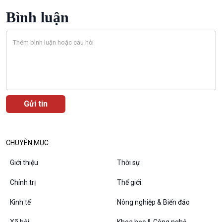
Bình luận
Podcast
Góc nhìn VOV1
Bình luận
10 phút Sự kiện - Luận bàn
Câu chuyện thời sự
Dòng chảy sự kiện
Đối thoại
CHUYÊN MỤC
Diễn đàn chủ nhật
Chuyện đêm
Giới thiệu
Thời sự
Chính trị
Thế giới
Kinh tế
Nông nghiệp & Biển đảo