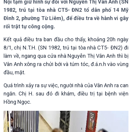
Nội tạm giữ hình sự đối với Nguyễn Thị Vân Anh (SN
Thời sự 12h
1982, trú tại tòa nhà CT5- ĐN2 tổ dân phố 14 Mỹ
Thời sự 18h
Thời sự 21h30
Đình 2, phường Từ Liêm), để điều tra về hành vi gây
Bản tin
rối trật tự công cộng.
Chuyên mục
Theo dòng Thời sự
Kết quả điều tra ban đầu cho thấy, khoảng 20h ngày
8/1, chị N.T.H. (SN 1982, trú tại tòa nhà CT5- ĐN2) đi
làm về, ngang qua cửa nhà Nguyễn Thị Vân Anh thì bị
Vân Anh xông ra chửi bới và túm tóc, đ.á.n.h vào vùng
đầu, mặt.
Quá trình xảy ra sự việc, người nhà của Vân Anh ra can
ngăn. Chị H. sau đó đi khám, điều trị tại bệnh viện
Hồng Ngọc.
Chính trị
Thế giới
Tin Chính trị
Tin thế giới
Chính phủ với người dân
Vấn đề quốc tế
Quốc hội với cử tri
Hồ sơ sự kiện quốc tế