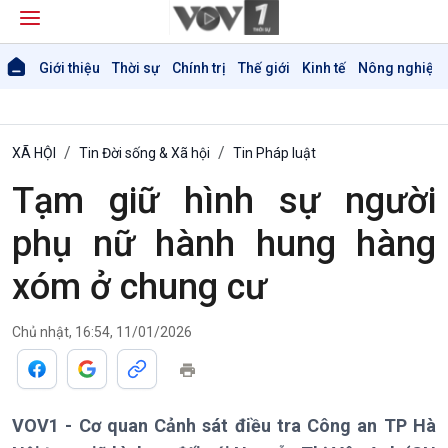
Giới thiệu
Thời sự
Chính trị
Thế giới
Kinh tế
Nông nghiệp 
XÃ HỘI
Tin Đời sống & Xã hội
Tin Pháp luật
Tạm giữ hình sự người
phụ nữ hành hung hàng
xóm ở chung cư
Chủ nhật, 16:54, 11/01/2026
Giới thiệu
Thời sự
VOV1 - Cơ quan Cảnh sát điều tra Công an TP Hà
Thời sự 6h