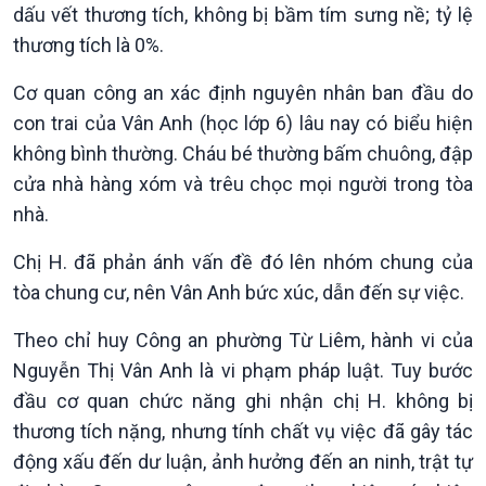
Khởi nghiệp
Tâm tình biên giới và hải
dấu vết thương tích, không bị bầm tím sưng nề; tỷ lệ
Tuyên chiến với gian lận
đảo
thương tích là 0%.
thương mại
Tìm hiểu biển, đảo Việt
Nam
Cơ quan công an xác định nguyên nhân ban đầu do
con trai của Vân Anh (học lớp 6) lâu nay có biểu hiện
không bình thường. Cháu bé thường bấm chuông, đập
cửa nhà hàng xóm và trêu chọc mọi người trong tòa
nhà.
Chị H. đã phản ánh vấn đề đó lên nhóm chung của
tòa chung cư, nên Vân Anh bức xúc, dẫn đến sự việc.
Xã hội
Khoa học & Công nghệ
Theo chỉ huy Công an phường Từ Liêm, hành vi của
Tin Đời sống & Xã hội
Tin Khoa học & Công nghệ
Nguyễn Thị Vân Anh là vi phạm pháp luật. Tuy bước
360 độ Sức khỏe
Kết nối công nghệ
đầu cơ quan chức năng ghi nhận chị H. không bị
Chuyển đổi Xanh
Sống chung với biến đổi
thương tích nặng, nhưng tính chất vụ việc đã gây tác
Tài nguyên và Môi trường
khí hậu
động xấu đến dư luận, ảnh hưởng đến an ninh, trật tự
Chuyên gia của bạn