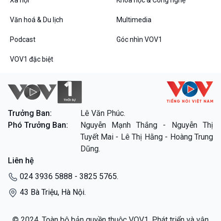
Xã hội
Khoa học & Công nghệ
Văn hoá & Du lịch
Multimedia
Podcast
Góc nhìn VOV1
VOV1 đặc biệt
VOV1 đặc biệt
Thanh âm ký sự
Chân dung cuộc sống
Các chương trình đặc biệt
Trưởng Ban:
Lê Văn Phúc.
Phó Trưởng Ban:
Nguyễn Mạnh Thắng - Nguyễn Thị
Tuyết Mai - Lê Thị Hằng - Hoàng Trung
Dũng.
Liên hệ
024 3936 5888 - 3825 5765.
43 Bà Triệu, Hà Nội.
© 2024. Toàn bộ bản quyền thuộc VOV1. Phát triển và vận