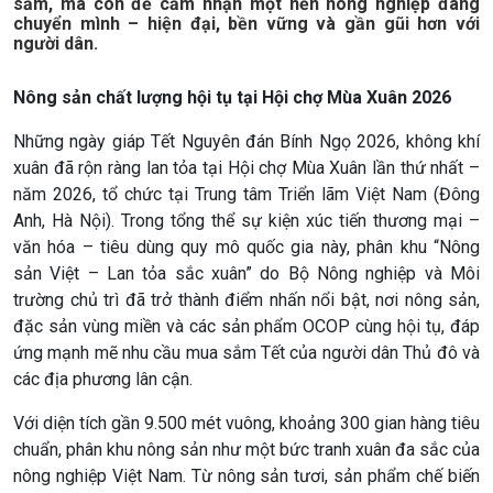
sắm, mà còn để cảm nhận một nền nông nghiệp đang
chuyển mình – hiện đại, bền vững và gần gũi hơn với
người dân.
Nông sản chất lượng hội tụ tại Hội chợ Mùa Xuân 2026
Những ngày giáp Tết Nguyên đán Bính Ngọ 2026, không khí
xuân đã rộn ràng lan tỏa tại Hội chợ Mùa Xuân lần thứ nhất –
năm 2026, tổ chức tại Trung tâm Triển lãm Việt Nam (Đông
Giới thiệu
Thời sự
Anh, Hà Nội). Trong tổng thể sự kiện xúc tiến thương mại –
Thời sự 6h
văn hóa – tiêu dùng quy mô quốc gia này, phân khu “Nông
Thời sự 12h
sản Việt – Lan tỏa sắc xuân” do Bộ Nông nghiệp và Môi
Thời sự 18h
trường chủ trì đã trở thành điểm nhấn nổi bật, nơi nông sản,
Thời sự 21h30
đặc sản vùng miền và các sản phẩm OCOP cùng hội tụ, đáp
Bản tin
ứng mạnh mẽ nhu cầu mua sắm Tết của người dân Thủ đô và
Chuyên mục
các địa phương lân cận.
Theo dòng Thời sự
Với diện tích gần 9.500 mét vuông, khoảng 300 gian hàng tiêu
chuẩn, phân khu nông sản như một bức tranh xuân đa sắc của
nông nghiệp Việt Nam. Từ nông sản tươi, sản phẩm chế biến