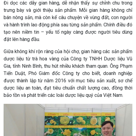
Đi dọc các dãy gian hàng, dễ nhận thấy sự chỉnh chu trong
Xây dựng đảng
Thế giới & Việt Nam
trưng bày và giới thiệu sản phẩm. Mỗi gian hàng không chỉ
Đảng trong cuộc sống
Biên cương - Một dải vững
bán nông sản, mà còn kể câu chuyện về vùng đất, con người
Nhận diện sự thật
bền
và hành trình lao động phía sau từng sản phẩm. Chính điều đó
Pháp luật và đời sống
tạo nên niềm tin – yếu tố ngày càng được người tiêu dùng
đặt lên hàng đầu.
Giữa không khí rộn ràng của hội chợ, gian hàng các sản phẩm
dược liệu từ trà hoa vàng của Công ty TNHH Dược liệu Vũ
Gia, tỉnh Ninh Bình, thu hút nhiều khách tham quan. Ông Phạm
Tiến Duật, Phó Giám đốc Công ty cho biết, doanh nghiệp
được thành lập từ năm 2016 với mục tiêu sản xuất, sơ chế
dược liệu an toàn, đạt tiêu chuẩn chất lượng cao, đồng thời
bảo tồn và phát triển các loài dược liệu quý của Việt Nam.