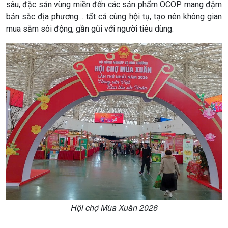
sâu, đặc sản vùng miền đến các sản phẩm OCOP mang đậm
bản sắc địa phương… tất cả cùng hội tụ, tạo nên không gian
mua sắm sôi động, gần gũi với người tiêu dùng.
Chính trị
Thế giới
Tin Chính trị
Tin thế giới
Hội chợ Mùa Xuân 2026
Chính phủ với người dân
Vấn đề quốc tế
Quốc hội với cử tri
Hồ sơ sự kiện quốc tế