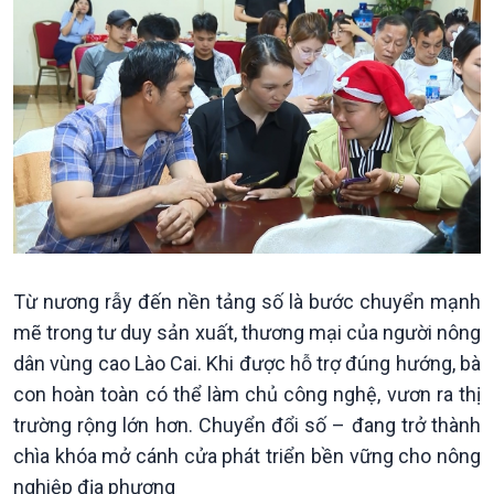
Văn hoá & Du lịch
Multimedia
Tin Văn hoá & Du lịch
Ảnh
Chát với người nổi tiếng
Video
Từ nương rẫy đến nền tảng số là bước chuyển mạnh
Câu chuyện Thể thao
Infographic
mẽ trong tư duy sản xuất, thương mại của người nông
E-Magazine
dân vùng cao Lào Cai. Khi được hỗ trợ đúng hướng, bà
con hoàn toàn có thể làm chủ công nghệ, vươn ra thị
trường rộng lớn hơn. Chuyển đổi số – đang trở thành
chìa khóa mở cánh cửa phát triển bền vững cho nông
nghiệp địa phương