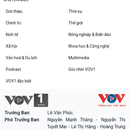
Giới thiệu
Thời sự
Chính trị
Thế giới
Kinh tế
Nông nghiệp & Biển đảo
Xã hội
Khoa học & Công nghệ
VOV1 đặc biệt
Văn hoá & Du lịch
Multimedia
Thanh âm ký sự
Podcast
Góc nhìn VOV1
Chân dung cuộc sống
Các chương trình đặc biệt
VOV1 đặc biệt
Trưởng Ban:
Lê Văn Phúc.
Phó Trưởng Ban:
Nguyễn Mạnh Thắng - Nguyễn Thị
Tuyết Mai - Lê Thị Hằng - Hoàng Trung