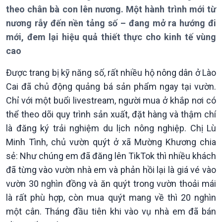
theo chân bà con lên nương. Một hành trình mới từ
Giới thiệu
Thời sự
nương rẫy đến nền tảng số – đang mở ra hướng đi
Thời sự 6h
mới, đem lại hiệu quả thiết thực cho kinh tế vùng
Thời sự 12h
cao
Thời sự 18h
Thời sự 21h30
Được trang bị kỹ năng số, rất nhiều hộ nông dân ở Lào
Bản tin
Cai đã chủ động quảng bá sản phẩm ngay tại vườn.
Chuyên mục
Chỉ với một buổi livestream, người mua ở khắp nơi có
Theo dòng Thời sự
thể theo dõi quy trình sản xuất, đặt hàng và thậm chí
là đăng ký trải nghiệm du lịch nông nghiệp. Chị Lù
Minh Tình, chủ vườn quýt ở xã Mường Khương chia
sẻ: Như chúng em đã đăng lên TikTok thì nhiều khách
đã từng vào vườn nhà em và phản hồi lại là giá vé vào
vườn 30 nghìn đồng và ăn quýt trong vườn thoải mái
là rất phù hợp, còn mua quýt mang về thì 20 nghìn
một cân. Tháng đầu tiên khi vào vụ nhà em đã bán