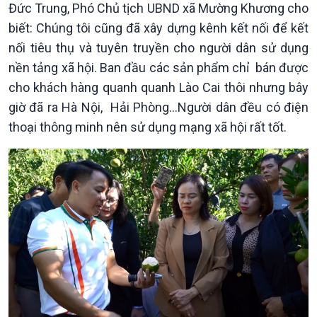
Đức Trung, Phó Chủ tịch UBND xã Mường Khương cho
biết: Chúng tôi cũng đã xây dựng kênh kết nối để kết
nối tiêu thụ và tuyên truyền cho người dân sử dụng
nền tảng xã hội. Ban đầu các sản phẩm chỉ bán được
Kinh tế
Nông nghiệp & Biển đảo
cho khách hàng quanh quanh Lào Cai thôi nhưng bây
Tin Kinh tế
Tin Nông nghiệp & Biển
giờ đã ra Hà Nội, Hải Phòng…Người dân đều có điện
Trước giờ mở cửa
đảo
thoại thông minh nên sử dụng mạng xã hội rất tốt.
Dòng chảy Kinh tế
Mùa vàng
Sức sống hàng Việt
Biển đảo Việt Nam
Khởi nghiệp
Tâm tình biên giới và hải
Tuyên chiến với gian lận
đảo
thương mại
Tìm hiểu biển, đảo Việt
Nam