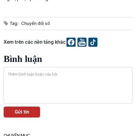
Tag:
Chuyển đổi số
Xem trên các nền tảng khác
Podcast
Góc nhìn VOV1
Bình luận
Bình luận
10 phút Sự kiện - Luận bàn
Câu chuyện thời sự
Dòng chảy sự kiện
Đối thoại
Diễn đàn chủ nhật
Chuyện đêm
CHUYÊN MỤC