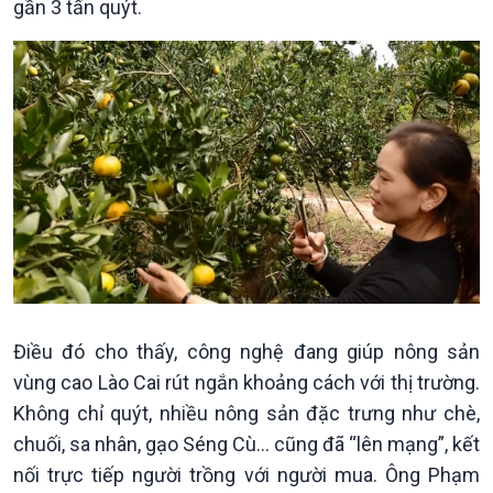
gần 3 tấn quýt.
Chính trị
Thế giới
Tin Chính trị
Tin thế giới
Chính phủ với người dân
Vấn đề quốc tế
Quốc hội với cử tri
Hồ sơ sự kiện quốc tế
Xây dựng đảng
Thế giới & Việt Nam
Đảng trong cuộc sống
Biên cương - Một dải vững
Nhận diện sự thật
bền
Pháp luật và đời sống
Điều đó cho thấy, công nghệ đang giúp nông sản
vùng cao Lào Cai rút ngắn khoảng cách với thị trường.
Không chỉ quýt, nhiều nông sản đặc trưng như chè,
chuối, sa nhân, gạo Séng Cù… cũng đã “lên mạng”, kết
nối trực tiếp người trồng với người mua. Ông Phạm