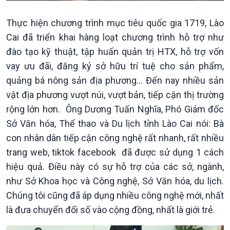
Thực hiện chương trình mục tiêu quốc gia 1719, Lào
Cai đã triển khai hàng loạt chương trình hỗ trợ như
đào tạo kỹ thuật, tập huấn quản trị HTX, hỗ trợ vốn
vay ưu đãi, đăng ký sở hữu trí tuệ cho sản phẩm,
quảng bá nông sản địa phương... Đến nay nhiều sản
Xã hội
Khoa học & Công nghệ
vật địa phương vượt núi, vượt bản, tiếp cận thị trường
Tin Đời sống & Xã hội
Tin Khoa học & Công nghệ
rộng lớn hơn. Ông Dương Tuấn Nghĩa, Phó Giám đốc
360 độ Sức khỏe
Kết nối công nghệ
Sở Văn hóa, Thể thao và Du lịch tỉnh Lào Cai nói: Bà
Chuyển đổi Xanh
Sống chung với biến đổi
Tài nguyên và Môi trường
khí hậu
con nhân dân tiếp cận công nghệ rất nhanh, rất nhiều
Chuyên gia của bạn
trang web, tiktok facebook đã được sử dụng 1 cách
Xã hội chuyển động
hiệu quả. Điều này có sự hỗ trợ của các sở, ngành,
Bước chân đến trường
như Sở Khoa học và Công nghệ, Sở Văn hóa, du lịch.
Chúng tôi cũng đã áp dụng nhiều công nghệ mới, nhất
là đưa chuyển đổi số vào cộng đồng, nhất là giới trẻ.