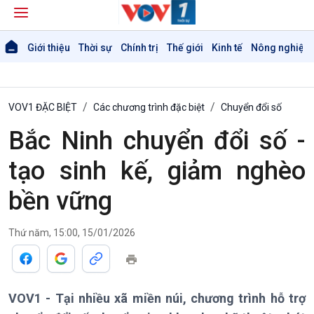
Giới thiệu
Thời sự
Chính trị
Thế giới
Kinh tế
Nông nghiệp 
VOV1 ĐẶC BIỆT
Các chương trình đặc biệt
Chuyển đổi số
Bắc Ninh chuyển đổi số -
Giới thiệu
Thời sự
tạo sinh kế, giảm nghèo
Thời sự 6h
Thời sự 12h
bền vững
Thời sự 18h
Thời sự 21h30
Thứ năm, 15:00, 15/01/2026
Bản tin
Chuyên mục
Theo dòng Thời sự
VOV1 - Tại nhiều xã miền núi, chương trình hỗ trợ
Chính trị
Thế giới