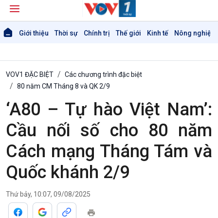
Giới thiệu
Thời sự
Chính trị
Thế giới
Kinh tế
Nông nghiệp 
VOV1 ĐẶC BIỆT
Các chương trình đặc biệt
80 năm CM Tháng 8 và QK 2/9
‘A80 – Tự hào Việt Nam’:
Giới thiệu
Thời sự
Cầu nối số cho 80 năm
Thời sự 6h
Thời sự 12h
Cách mạng Tháng Tám và
Thời sự 18h
Thời sự 21h30
Quốc khánh 2/9
Bản tin
Chuyên mục
Thứ bảy, 10:07, 09/08/2025
Theo dòng Thời sự