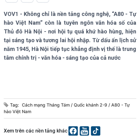
Chính trị
Thế giới
VOV1 - Không chỉ là nền tảng công nghệ, “A80 - Tự
Tin Chính trị
Tin thế giới
hào Việt Nam” còn là tuyên ngôn văn hóa số của
Chính phủ với người dân
Vấn đề quốc tế
Thủ đô Hà Nội - nơi hội tụ quá khứ hào hùng, hiện
Quốc hội với cử tri
Hồ sơ sự kiện quốc tế
tại sáng tạo và tương lai hội nhập. Từ dấu ấn lịch sử
Xây dựng đảng
Thế giới & Việt Nam
Đảng trong cuộc sống
Biên cương - Một dải vững
năm 1945, Hà Nội tiếp tục khẳng định vị thế là trung
Nhận diện sự thật
bền
tâm chính trị - văn hóa - sáng tạo của cả nước
Pháp luật và đời sống
Kinh tế
Nông nghiệp & Biển đảo
Tin Kinh tế
Tin Nông nghiệp & Biển
Trước giờ mở cửa
đảo
Tag:
Cách mạng Tháng Tám
Quốc khánh 2-9
A80 - Tự
Dòng chảy Kinh tế
Mùa vàng
hào Việt Nam
Sức sống hàng Việt
Biển đảo Việt Nam
Khởi nghiệp
Tâm tình biên giới và hải
Tuyên chiến với gian lận
đảo
Xem trên các nền tảng khác
thương mại
Tìm hiểu biển, đảo Việt