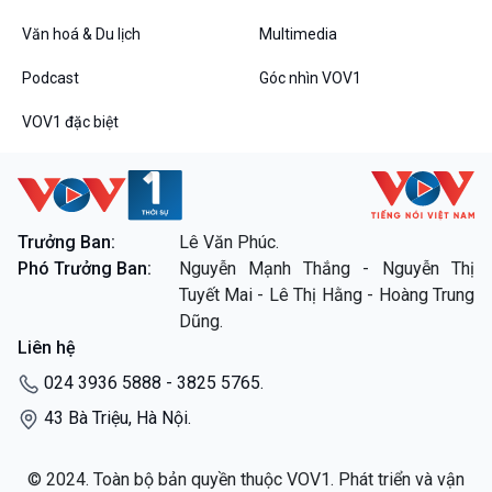
Văn hoá & Du lịch
Multimedia
Podcast
Góc nhìn VOV1
Bình luận
Podcast
Góc nhìn VOV1
10 phút Sự kiện - Luận bàn
VOV1 đặc biệt
Câu chuyện thời sự
Dòng chảy sự kiện
Đối thoại
Diễn đàn chủ nhật
Chuyện đêm
Trưởng Ban:
Lê Văn Phúc.
Phó Trưởng Ban:
Nguyễn Mạnh Thắng - Nguyễn Thị
Tuyết Mai - Lê Thị Hằng - Hoàng Trung
VOV1 đặc biệt
Dũng.
Thanh âm ký sự
Liên hệ
Chân dung cuộc sống
024 3936 5888 - 3825 5765.
Các chương trình đặc biệt
43 Bà Triệu, Hà Nội.
© 2024. Toàn bộ bản quyền thuộc VOV1. Phát triển và vận